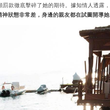
巨額罰款徹底擊碎了她的期待。據知情人透露
精神狀態非常差，身邊的親友都在試圖開導她