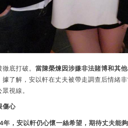
被徹底打破。
當陳榮煉因涉嫌非法賭博和其他
。
據了解，安以軒在丈夫被帶走調查后情緒非
公眾視線。
很傷心
14年，安以軒仍心懷一絲希望，期待丈夫能