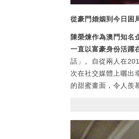
從豪門婚姻到今日困
陳榮煉作為澳門知名
一直以富豪身份活躍
話」。自從兩人在20
次在社交媒體上曬出
的甜蜜畫面，令人羨