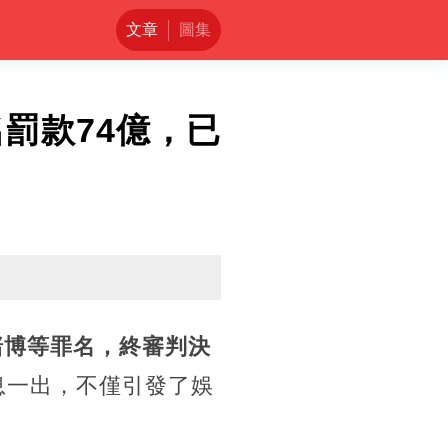
文章
圖集
罰款74億，已
賭博等罪名，終審判決
息一出，不僅引發了娛