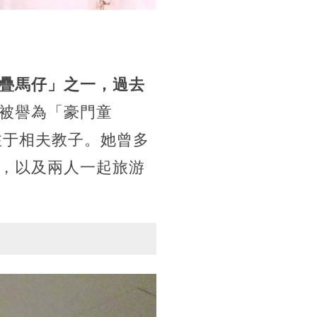
疊馬仔」之一，過去
被譽為「豪門童
注于相夫教子。她曾多
，以及兩人一起旅游