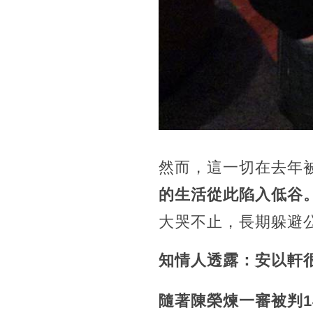
然而，這一切在去年
的生活從此陷入低谷
大哭不止，長期躲避
知情人透露：安以軒
隨著陳榮煉一審被判