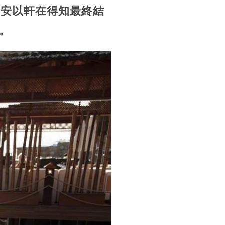
，
安以軒在得知最終結
。