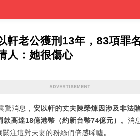
以軒老公獲刑13年，83項罪名
情人：她很傷心
ADVERTISEMENT
來震驚消息，
安以軒的丈夫陳榮煉因涉及非法
罰款高達18億港幣（約新台幣74億元）。
消
讓關注這對夫妻的粉絲們倍感唏噓。