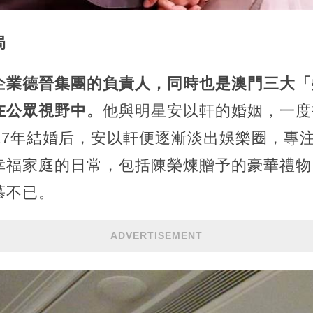
局
企業德晉集團的負責人，同時也是澳門三大「
在公眾視野中。
他與明星安以軒的婚姻，一度
17年結婚后，安以軒便逐漸淡出娛樂圈，專
幸福家庭的日常，包括陳榮煉贈予的豪華禮物
慕不已。
ADVERTISEMENT