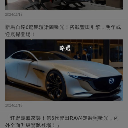
2024/11/18
新馬自達6驚艷渲染圖曝光！搭載豐田引擎，明年或
迎震撼登場！
略過
2024/11/18
「狂野霸氣來襲！第6代豐田RAV4定妝照曝光，內
外全面升級驚艷登場！」