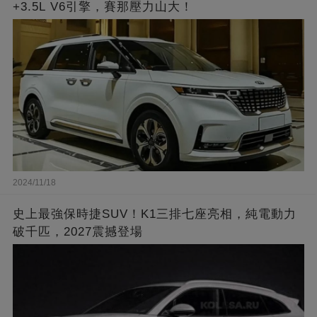
+3.5L V6引擎，賽那壓力山大！
2024/11/18
史上最強保時捷SUV！K1三排七座亮相，純電動力
破千匹，2027震撼登場