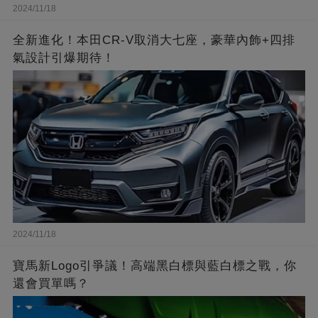
2024/11/18
全新進化！本田CR-V取消大七座，豪華內飾+四排
氣設計引爆期待！
2024/11/18
寶馬新Logo引爭議！高端黑白標與藍白標之戰，你
還會買單嗎？