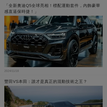
「全新奧迪Q5全球亮相！標配運動套件，內飾豪華
感直逼保時捷！」
2024/11/18
豐田VS本田：誰才是真正的混動技術之王？