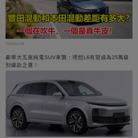
2024/11/18
豪華大五座純電SUV來襲：理想L6有望成為25萬級
別爆款之選！