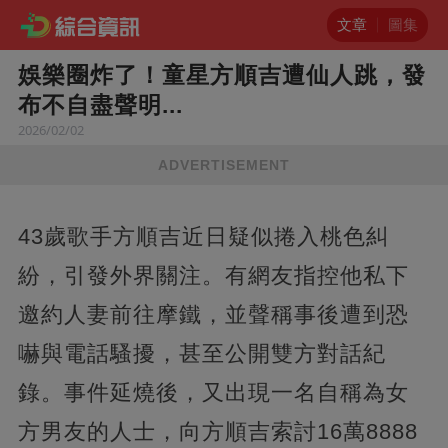
文章
圖集
娛樂圈炸了！童星方順吉遭仙人跳，發
布不自盡聲明...
2026/02/02
ADVERTISEMENT
43歲歌手方順吉近日疑似捲入桃色糾
紛，引發外界關注。有網友指控他私下
邀約人妻前往摩鐵，並聲稱事後遭到恐
嚇與電話騷擾，甚至公開雙方對話紀
錄。事件延燒後，又出現一名自稱為女
方男友的人士，向方順吉索討16萬8888