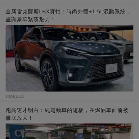
全新雷克薩斯LBX實拍：時尚外觀+1.5L混動系統，
盡顯豪華緊湊魅力！
2024/11/18
跑高速才明白：純電動車的短板，在燃油車面前被
徹底放大！