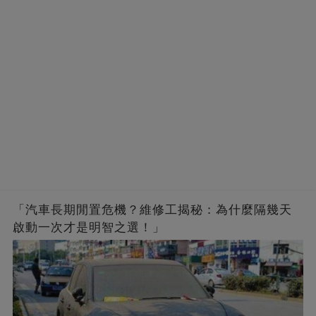
「汽車長期閒置危機？維修工揭秘：為什麼隔幾天
啟動一次才是明智之選！」