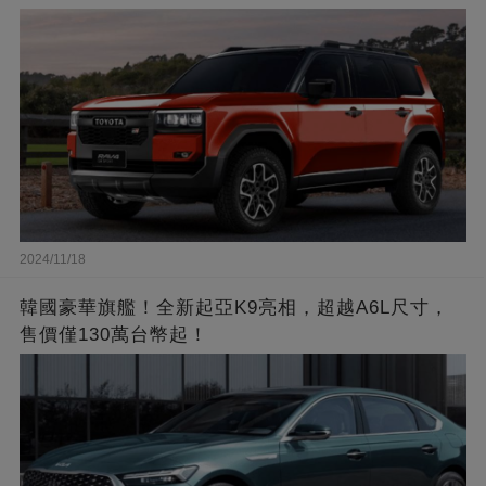
2024/11/18
韓國豪華旗艦！全新起亞K9亮相，超越A6L尺寸，
售價僅130萬台幣起！