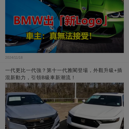
2024/11/18
一代更比一代強？第十一代雅閣登場，外觀升級+插
混新動力，引領B級車新潮流！