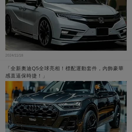
2024/11/18
「全新奧迪Q5全球亮相！標配運動套件，內飾豪華
感直逼保時捷！」