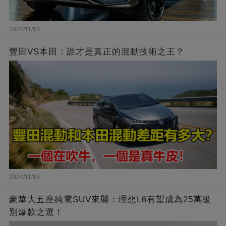
2024/11/18
豐田VS本田：誰才是真正的混動技術之王？
2024/11/18
豪華大五座純電SUV來襲：理想L6有望成為25萬級
別爆款之選！