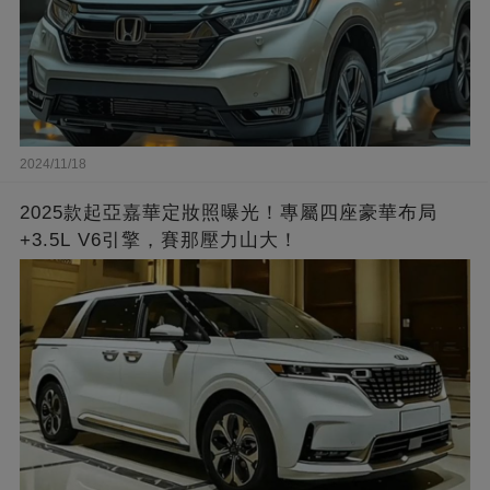
2024/11/18
2025款起亞嘉華定妝照曝光！專屬四座豪華布局
+3.5L V6引擎，賽那壓力山大！