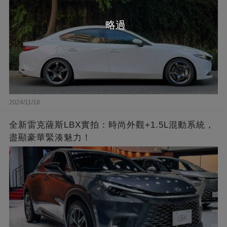
略過
2024/11/18
全新雷克薩斯LBX實拍：時尚外觀+1.5L混動系統，
盡顯豪華緊湊魅力！