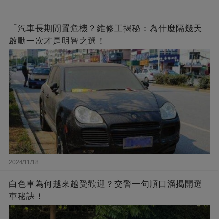
「汽車長期閒置危機？維修工揭秘：為什麼隔幾天
啟動一次才是明智之選！」
2024/11/18
白色車為何越來越受歡迎？交警一句順口溜揭開選
車秘訣！