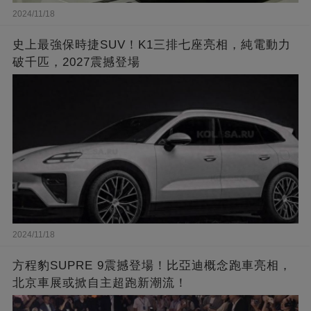
2024/11/18
史上最強保時捷SUV！K1三排七座亮相，純電動力
破千匹，2027震撼登場
2024/11/18
方程豹SUPRE 9震撼登場！比亞迪概念跑車亮相，
北京車展或掀自主超跑新潮流！