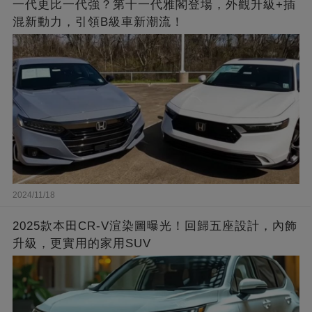
一代更比一代強？第十一代雅閣登場，外觀升級+插
混新動力，引領B級車新潮流！
2024/11/18
2025款本田CR-V渲染圖曝光！回歸五座設計，內飾
升級，更實用的家用SUV