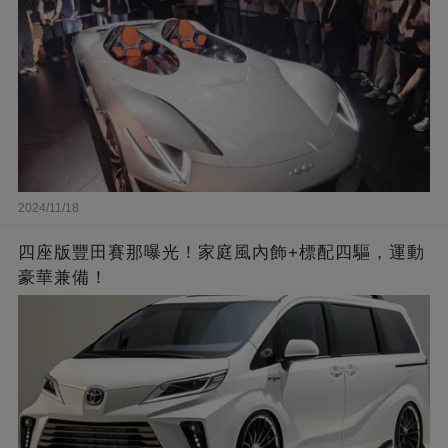
2024/11/18
四座版豐田賽那曝光！家庭風內飾+標配四驅，運動
豪華兼備！