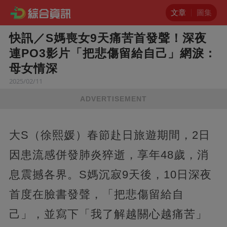
文章
圖集
快訊／S媽喪女9天痛苦首發聲！深夜
連PO3影片「把悲傷留給自己」網淚：
母女情深
2025/02/11
ADVERTISEMENT
大S（徐熙媛）春節赴日旅遊期間，2日
因患流感併發肺炎猝逝，享年48歲，消
息震撼各界。S媽沉寂9天後，10日深夜
首度在臉書發聲，「把悲傷留給自
己」，並寫下「我了解越關心越痛苦」