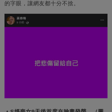
的字眼，讓網友都十分不捨。
▲S媽喪女9天後首度在臉書發聲。（圖