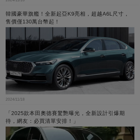
2024/11/18
韓國豪華旗艦！全新起亞K9亮相，超越A6L尺寸，
售價僅130萬台幣起！
2024/11/18
「2025款本田奧德賽驚艷曝光，全新設計引爆期
待，網友：必買清單安排！」