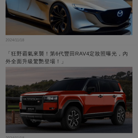
2024/11/18
「狂野霸氣來襲！第6代豐田RAV4定妝照曝光，內
外全面升級驚艷登場！」