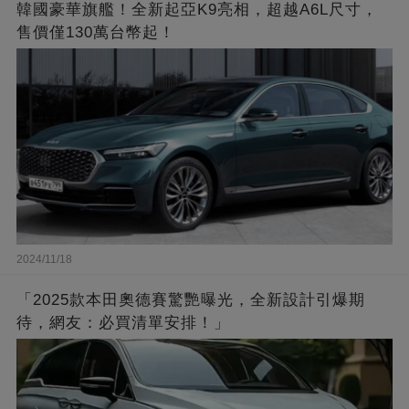
韓國豪華旗艦！全新起亞K9亮相，超越A6L尺寸，
售價僅130萬台幣起！
2024/11/18
「2025款本田奧德賽驚艷曝光，全新設計引爆期
待，網友：必買清單安排！」