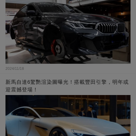
2024/11/18
新馬自達6驚艷渲染圖曝光！搭載豐田引擎，明年或
迎震撼登場！