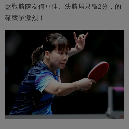
盤戰勝隊友何卓佳、決勝局只贏2分，的
確競爭激烈！