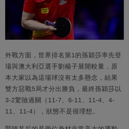
外戰方面，世界排名第1的孫穎莎率先登
場與澳大利亞選手劉楊子展開較量，原
本大家以為這場球沒有太多懸念，結果
雙方惡戰5局才分出勝負，最終孫穎莎以
3-2驚險過關（11-7、6-11、11-4、4-
11、11-4），狀態不是很理想。
緊隨其后的是兩位身材非常高大的運動