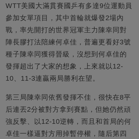
WTT美國大滿貫賽國乒有多達9位運動員
參加女單項目，其中首輪就爆發2場內
戰，率先開打的世界冠軍主力陳幸同對
陣長膠打法陪練何卓佳，普遍更看好3號
種子陳幸同獲得晉級，沒想到何卓佳的
發揮超出了大家的想象，上來就以12-
10、11-3連贏兩局勝利在望。
第三局陳幸同依舊發揮不佳，很快在8平
后連丟2分被對方拿到賽點，但她仍然頑
強反擊、以12-10逆轉，而且和首局的何
卓佳一樣逼對方用掉暫停權，隨后第四