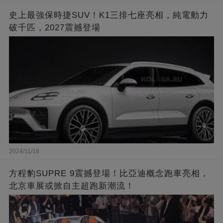
史上最強保時捷SUV！K1三排七座亮相，純電動力
破千匹，2027震撼登場
2024/11/18
方程豹SUPRE 9震撼登場！比亞迪概念跑車亮相，
北京車展或掀自主超跑新潮流！