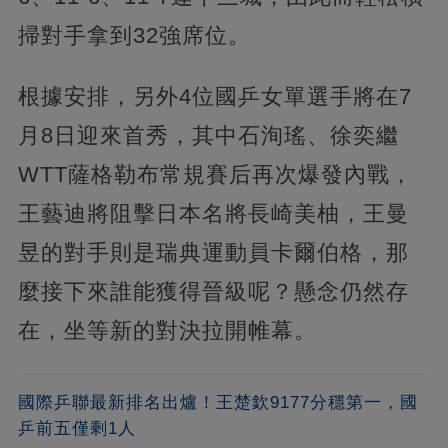
掃對手拿到32強席位。
根據安排，另外4位國乒女單選手將在7
月8日迎來首秀，其中石洵瑤、徐奕繼
WTT薩格勒布常規賽后再次爆發內戰，
王藝迪將阻擊日本名將長崎美柚，王曼
昱的對手則是瑞典運動員卡爾伯格，那
麼接下來誰能獲得晉級呢？懸念仍然存
在，坐等新的對決拉開帷幕。
國際乒聯最新排名出爐！王楚欽9177分穩第一，國
乒前五僅剩1人