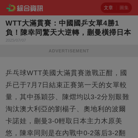
文章
圖集
WTT大滿貫賽：中國國乒女單4勝1
負！陳幸同驚天大逆轉，蒯曼橫掃日本
2025/07/07
ADVERTISEMENT
乒乓球WTT美國大滿貫賽激戰正酣，國
乒已于7月7日結束正賽第一天的女單較
量，其中孫穎莎、陳熠均以3-2分別艱難
淘汰澳大利亞的劉楊子、奧地利的波爾
卡諾娃，蒯曼3-0輕取日本主力木原美
悠，陳幸同則是在內戰中0-2落后3-2翻