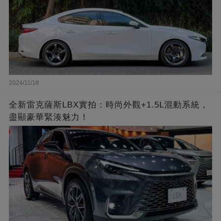
2024/11/18
全新雷克薩斯LBX實拍：時尚外觀+1.5L混動系統，
盡顯豪華緊湊魅力！