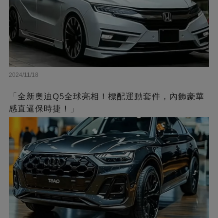
2024/11/18
「全新奧迪Q5全球亮相！標配運動套件，內飾豪華
感直逼保時捷！」