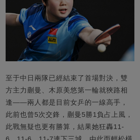
至于中日兩隊已經結束了首場對決，雙
方主力蒯曼、木原美悠第一輪就狹路相
逢——兩人都是目前女乒的一線高手，
此前也曾5次交鋒，蒯曼5勝1負占上風，
此戰無疑也更有勝算，結果她狂轟11-
6、11-6、11-7連下三城，由此而輕松橫