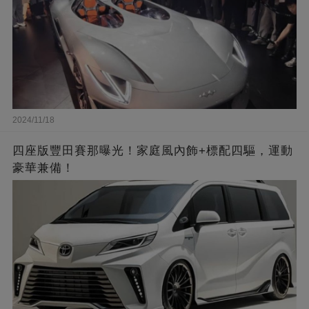
2024/11/18
四座版豐田賽那曝光！家庭風內飾+標配四驅，運動
豪華兼備！