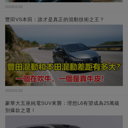
2024/11/18
豐田VS本田：誰才是真正的混動技術之王？
2024/11/18
豪華大五座純電SUV來襲：理想L6有望成為25萬級
別爆款之選！