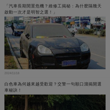
「汽車長期閒置危機？維修工揭秘：為什麼隔幾天
啟動一次才是明智之選！」
2024/11/18
白色車為何越來越受歡迎？交警一句順口溜揭開選
車秘訣！