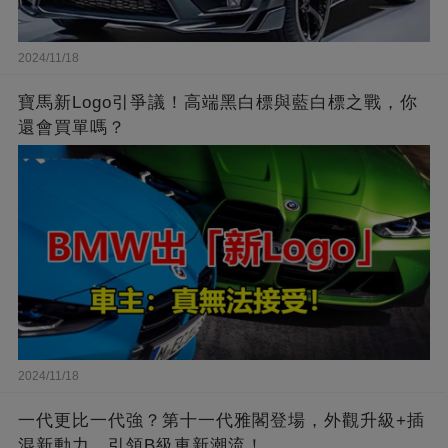
2024/11/18
寶馬新Logo引爭議！高端黑白標與藍白標之戰，你
還會買單嗎？
2024/11/18
一代更比一代強？第十一代雅閣登場，外觀升級+插
混新動力，引領B級車新潮流！