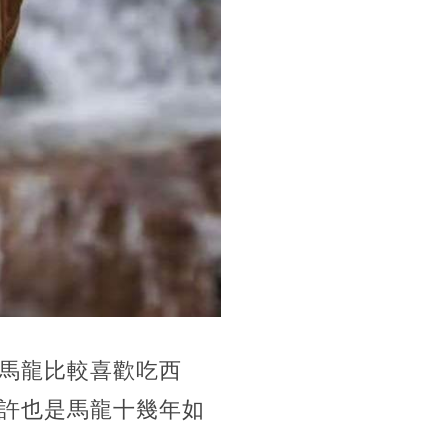
馬龍比較喜歡吃西
許也是馬龍十幾年如