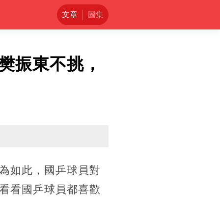
文章
圖集
樊振東不挑，
為如此，國乒球員對
看看國乒球員都喜歡