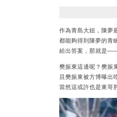
作為青島大妞，陳夢
都能夠得到陳夢的青
給出答案，那就是—
樊振東這邊呢？樊振
且樊振東被方博曝出
當然這或許也是東哥