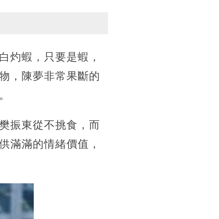
白灼蝦，只要是蝦，
物，陳夢非常果斷的
。
樊振東從不挑食，而
供滿滿的情緒價值，