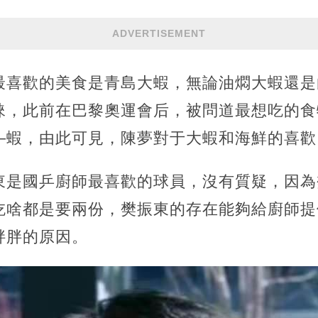
ADVERTISEMENT
最喜歡的美食是青島大蝦，無論油燜大蝦還是
睞，此前在巴黎奧運會后，被問道最想吃的食
—蝦，由此可見，陳夢對于大蝦和海鮮的喜歡
東是國乒廚師最喜歡的球員，沒有質疑，因為
吃啥都是要兩份，樊振東的存在能夠給廚師提
胖胖的原因。