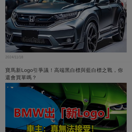
2024/11/18
寶馬新Logo引爭議！高端黑白標與藍白標之戰，你
還會買單嗎？