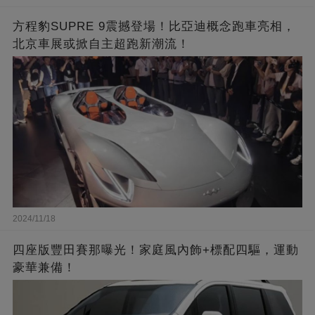
方程豹SUPRE 9震撼登場！比亞迪概念跑車亮相，
北京車展或掀自主超跑新潮流！
2024/11/18
四座版豐田賽那曝光！家庭風內飾+標配四驅，運動
豪華兼備！