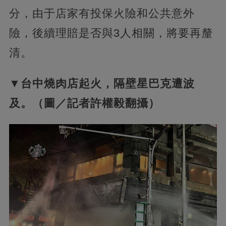
分，由于店家有投保火險和公共意外
險，後續理賠是否與3人相關，將要再釐
清。
▼台中燒肉店起火，隔壁星巴克遭波
及。（圖／記者許權毅翻攝）