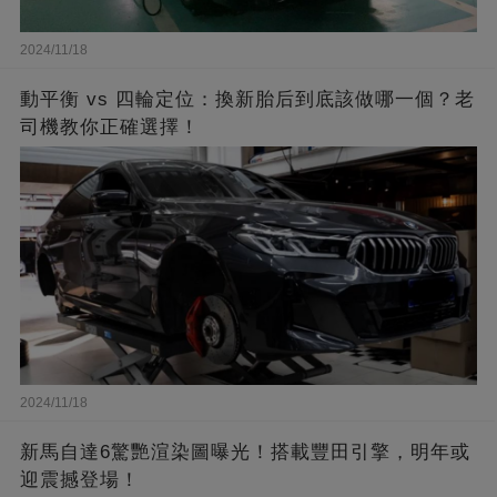
2024/11/18
動平衡 vs 四輪定位：換新胎后到底該做哪一個？老
司機教你正確選擇！
2024/11/18
新馬自達6驚艷渲染圖曝光！搭載豐田引擎，明年或
迎震撼登場！