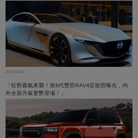
2024/11/18
「狂野霸氣來襲！第6代豐田RAV4定妝照曝光，內
外全面升級驚艷登場！」