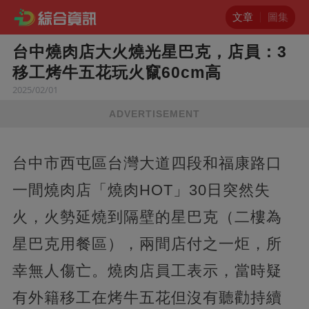
文章
圖集
台中燒肉店大火燒光星巴克，店員：3
移工烤牛五花玩火竄60cm高
2025/02/01
ADVERTISEMENT
台中市西屯區台灣大道四段和福康路口
一間燒肉店「燒肉HOT」30日突然失
火，火勢延燒到隔壁的星巴克（二樓為
星巴克用餐區），兩間店付之一炬，所
幸無人傷亡。燒肉店員工表示，當時疑
有外籍移工在烤牛五花但沒有聽勸持續