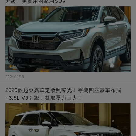
升級，更實用的家用SUV
2024/11/18
2025款起亞嘉華定妝照曝光！專屬四座豪華布局
+3.5L V6引擎，賽那壓力山大！