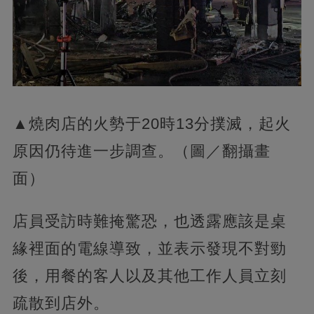
▲燒肉店的火勢于20時13分撲滅，起火
原因仍待進一步調查。（圖／翻攝畫
面）
店員受訪時難掩驚恐，也透露應該是桌
緣裡面的電線導致，並表示發現不對勁
後，用餐的客人以及其他工作人員立刻
疏散到店外。