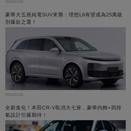
2024/11/18
豪華大五座純電SUV來襲：理想L6有望成為25萬級
別爆款之選！
2024/11/18
全新進化！本田CR-V取消大七座，豪華內飾+四排
氣設計引爆期待！