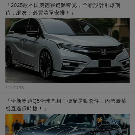
「2025款本田奧德賽驚艷曝光，全新設計引爆期
待，網友：必買清單安排！」
2024/11/18
「全新奧迪Q5全球亮相！標配運動套件，內飾豪華
感直逼保時捷！」