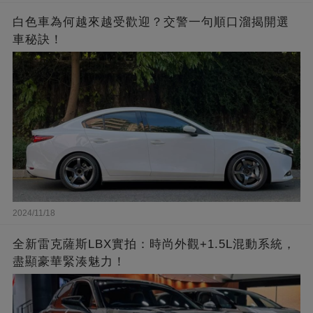
白色車為何越來越受歡迎？交警一句順口溜揭開選
車秘訣！
2024/11/18
全新雷克薩斯LBX實拍：時尚外觀+1.5L混動系統，
盡顯豪華緊湊魅力！