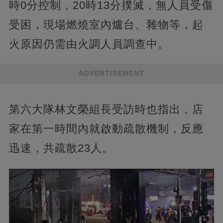
時0分控制，20時13分撲滅，無人員受傷
受困，現場燃燒室內爐台、雜物等，起
火原因仍需由火調人員調查中。
ADVERTISEMENT
第六大隊林文榮組長受訪時也指出，店
家在第一時間內就啟動疏散機制，反應
迅速，共疏散23人。