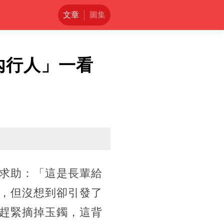
文章
圖集
內行人」一看
求助：「這是長輩給
，但沒想到卻引發了
趕緊摘掉玉鐲，這背