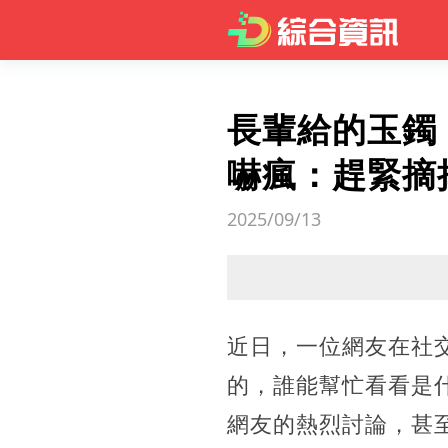
長輩給的玉鐲
嚇瘋：趕緊摘
2025/09/13
近日，一位網友在社
的，誰能幫忙看看是
網友的熱烈討論，甚