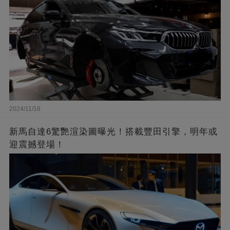
2024/11/18
新馬自達6驚艷渲染圖曝光！搭載豐田引擎，明年或
迎震撼登場！