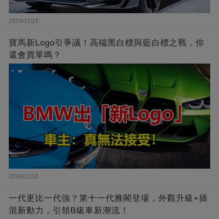
2024/11/18
寶馬新Logo引爭議！高端黑白標與藍白標之戰，你
還會買單嗎？
2024/11/18
一代更比一代強？第十一代雅閣登場，外觀升級+插
混新動力，引領B級車新潮流！