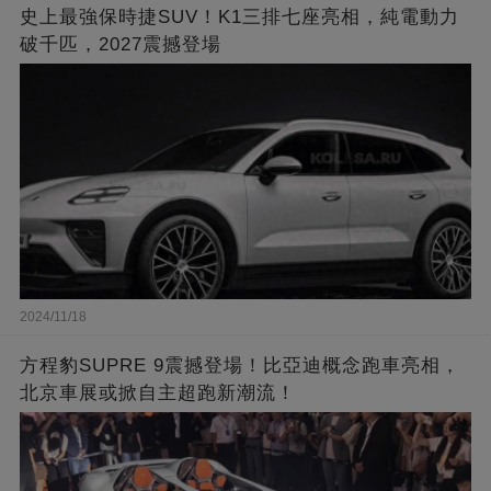
史上最強保時捷SUV！K1三排七座亮相，純電動力
破千匹，2027震撼登場
2024/11/18
方程豹SUPRE 9震撼登場！比亞迪概念跑車亮相，
北京車展或掀自主超跑新潮流！