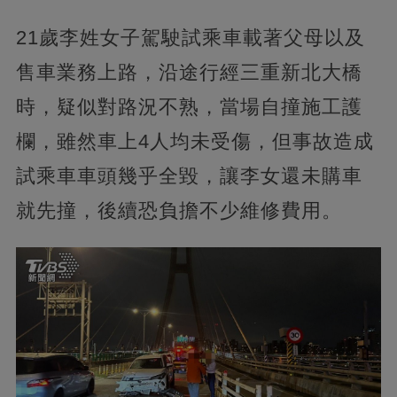
21歲李姓女子駕駛試乘車載著父母以及
售車業務上路，沿途行經三重新北大橋
時，疑似對路況不熟，當場自撞施工護
欄，雖然車上4人均未受傷，但事故造成
試乘車車頭幾乎全毀，讓李女還未購車
就先撞，後續恐負擔不少維修費用。