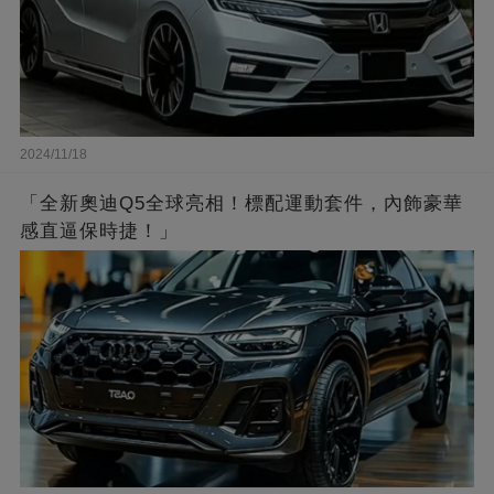
2024/11/18
「全新奧迪Q5全球亮相！標配運動套件，內飾豪華
感直逼保時捷！」