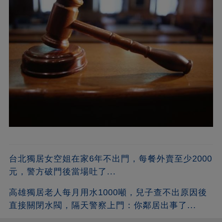
台北獨居女空姐在家6年不出門，每餐外賣至少2000
元，警方破門後當場吐了...
高雄獨居老人每月用水1000噸，兒子查不出原因後
直接關閉水閥，隔天警察上門：你鄰居出事了...