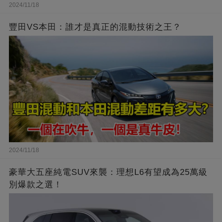
2024/11/18
豐田VS本田：誰才是真正的混動技術之王？
2024/11/18
豪華大五座純電SUV來襲：理想L6有望成為25萬級
別爆款之選！