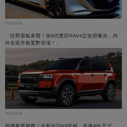
2024/11/18
「狂野霸氣來襲！第6代豐田RAV4定妝照曝光，內
外全面升級驚艷登場！」
2024/11/18
韓國豪華旗艦！全新起亞K9亮相，超越A6L尺寸，