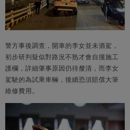
警方事後調查，開車的李女並未酒駕，
初步研判疑似對路況不熟才會自撞施工
護欄，詳細肇事原因仍待釐清，而李女
駕駛的為試乘車輛，後續恐須賠償大筆
維修費用。