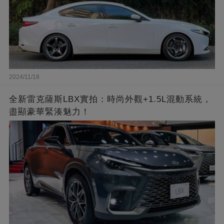
2024/11/18
全新雷克薩斯LBX實拍：時尚外觀+1.5L混動系統，
盡顯豪華緊湊魅力！