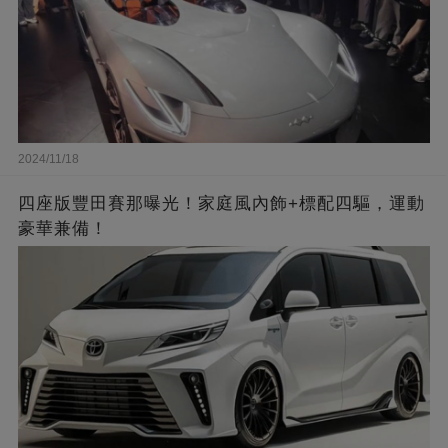
2024/11/18
四座版豐田賽那曝光！家庭風內飾+標配四驅，運動
豪華兼備！