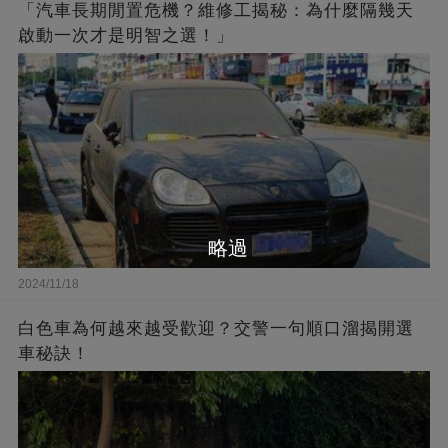
「汽車長期閒置危機？維修工揭秘：為什麼隔幾天
啟動一次才是明智之選！」
略過
2024/11/18
白色車為何越來越受歡迎？交警一句順口溜揭開選
車秘訣！