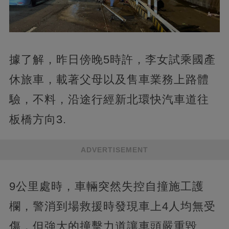
據了解，昨日傍晚5時許，李女試乘國產
休旅車，載著父母以及售車業務上路體
驗，不料，沿途行經新北環快汽車道往
板橋方向3.
ADVERTISEMENT
9公里處時，車輛突然失控自撞施工護
欄，警消到場救援時發現車上4人均無受
傷，但強大的撞擊力道讓車頭嚴重毀