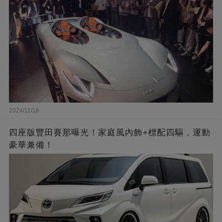
2024/11/18
四座版豐田賽那曝光！家庭風內飾+標配四驅，運動
豪華兼備！