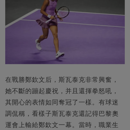
在戰勝鄭欽文后，斯瓦泰克非常興奮，
她不斷的蹦起慶祝，并且還揮拳怒吼，
其開心的表情如同奪冠了一樣。有球迷
調侃稱，看樣子斯瓦泰克還記得巴黎奧
運會上輸給鄭欽文一幕。當時，職業生