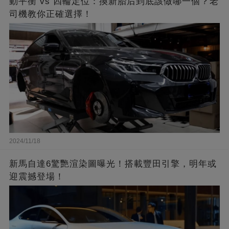
動平衡 vs 四輪定位：換新胎后到底該做哪一個？老
司機教你正確選擇！
2024/11/18
新馬自達6驚艷渲染圖曝光！搭載豐田引擎，明年或
迎震撼登場！