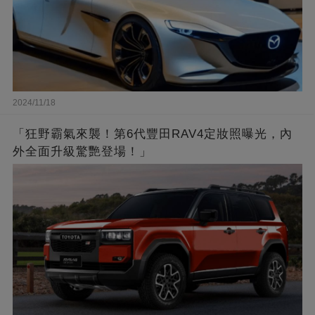
2024/11/18
「狂野霸氣來襲！第6代豐田RAV4定妝照曝光，內
外全面升級驚艷登場！」