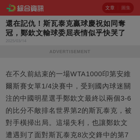
文章
圖集
還在記仇！斯瓦泰克贏球慶祝如同奪
冠，鄭欽文輸球委屈表情似乎快哭了
2025/03/14
ADVERTISEMENT
在不久前結束的一場WTA1000印第安維
爾斯賽女單1/4決賽中，受到國內球迷關
注的中國明星選手鄭欽文最終以兩個3-6
的比分不敵排名世界第2的斯瓦泰克，被
對手橫掃出局。這場失利，也讓鄭欽文
遭遇到了面對斯瓦泰克8次交鋒中的第7