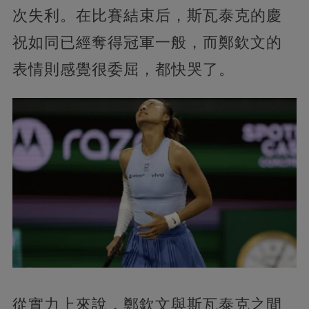
次失利。在比賽結束后，斯瓦泰克的慶
祝如同已經奪得冠軍一般，而鄭欽文的
表情則感覺很委屈，都快哭了。
從實力上來說，鄭欽文與斯瓦泰克之間