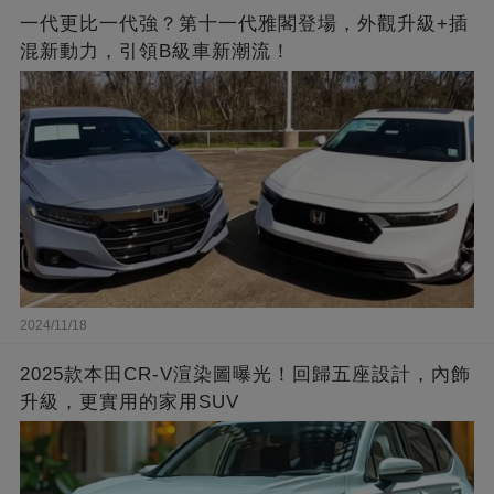
一代更比一代強？第十一代雅閣登場，外觀升級+插
混新動力，引領B級車新潮流！
2024/11/18
2025款本田CR-V渲染圖曝光！回歸五座設計，內飾
升級，更實用的家用SUV