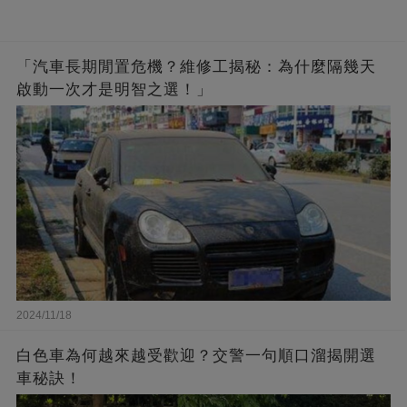
「汽車長期閒置危機？維修工揭秘：為什麼隔幾天
啟動一次才是明智之選！」
2024/11/18
白色車為何越來越受歡迎？交警一句順口溜揭開選
車秘訣！