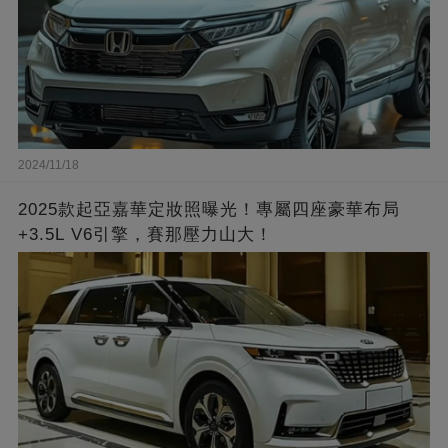
2024/11/18
2025款起亞嘉華定妝照曝光！專屬四座豪華布局
+3.5L V6引擎，賽那壓力山大！