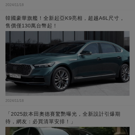
2024/11/18
韓國豪華旗艦！全新起亞K9亮相，超越A6L尺寸，
售價僅130萬台幣起！
2024/11/18
「2025款本田奧德賽驚艷曝光，全新設計引爆期
待，網友：必買清單安排！」