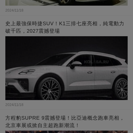
2024/11/18
史上最強保時捷SUV！K1三排七座亮相，純電動力
破千匹，2027震撼登場
2024/11/18
方程豹SUPRE 9震撼登場！比亞迪概念跑車亮相，
北京車展或掀自主超跑新潮流！