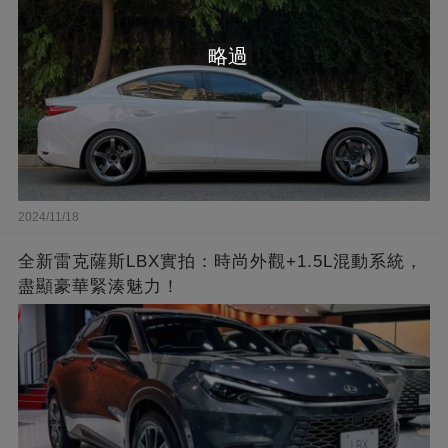
略過
2024/11/18
全新雷克薩斯LBX實拍：時尚外觀+1.5L混動系統，
盡顯豪華緊湊魅力！