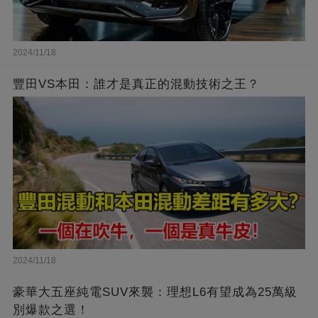
2024/11/18
豐田VS本田：誰才是真正的混動技術之王？
2024/11/18
豪華大五座純電SUV來襲：理想L6有望成為25萬級
別爆款之選！