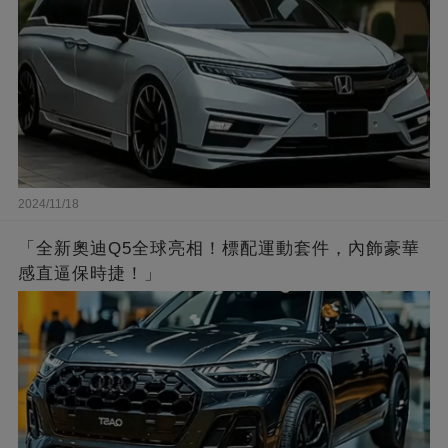
2024/11/18
「全新奧迪Q5全球亮相！標配運動套件，內飾豪華
感直逼保時捷！」