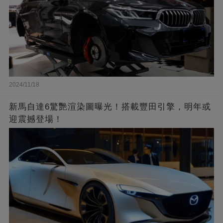
2024/11/18
新馬自達6驚艷渲染圖曝光！搭載豐田引擎，明年或
迎震撼登場！