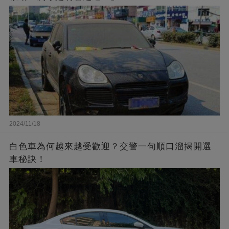
2024/11/18
白色車為何越來越受歡迎？交警一句順口溜揭開選
車秘訣！