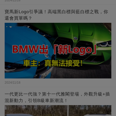
2024/11/18
寶馬新Logo引爭議！高端黑白標與藍白標之戰，你
還會買單嗎？
2024/11/18
一代更比一代強？第十一代雅閣登場，外觀升級+插
混新動力，引領B級車新潮流！