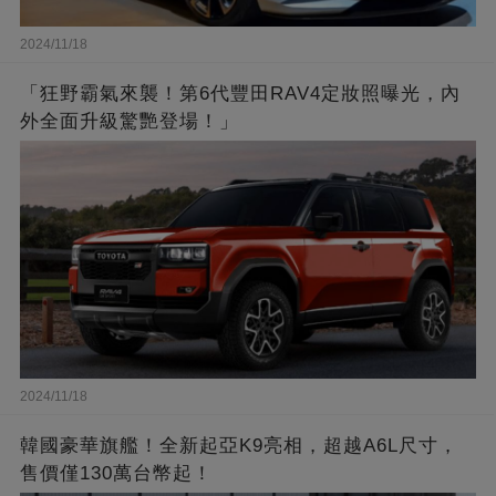
2024/11/18
「狂野霸氣來襲！第6代豐田RAV4定妝照曝光，內
外全面升級驚艷登場！」
2024/11/18
韓國豪華旗艦！全新起亞K9亮相，超越A6L尺寸，
售價僅130萬台幣起！