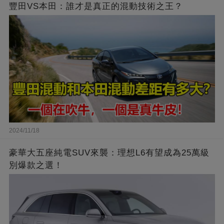
豐田VS本田：誰才是真正的混動技術之王？
2024/11/18
豪華大五座純電SUV來襲：理想L6有望成為25萬級
別爆款之選！