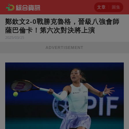
文章
圖集
鄭欽文2-0戰勝克魯格，晉級八強會師
薩巴倫卡！第六次對決將上演
2025/03/25
ADVERTISEMENT