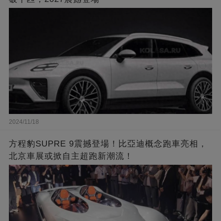
2024/11/18
方程豹SUPRE 9震撼登場！比亞迪概念跑車亮相，
北京車展或掀自主超跑新潮流！