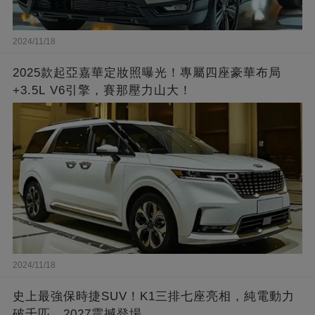
2024/11/18
2025款起亞嘉華定妝照曝光！專屬四座豪華布局
+3.5L V6引擎，賽那壓力山大！
2024/11/18
史上最強保時捷SUV！K1三排七座亮相，純電動力
破千匹，2027震撼登場