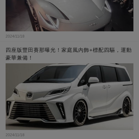
2024/11/18
四座版豐田賽那曝光！家庭風內飾+標配四驅，運動
豪華兼備！
2024/11/18