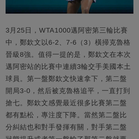
3月25日，WTA1000邁阿密第三輪比賽
中，鄭欽文以6-2、7-6（3）橫掃克魯格
晉級8強。值得一提的是，鄭欽文在本次
邁阿密站的比賽中連續3輪交手美國本土
球員。第一盤鄭欽文快速拿下，第二盤
開局3-0，然后被克魯格追平，一直打到
搶七。鄭欽文感覺最近很多比賽第二盤
都有點松，專注度下降。當然第二盤比
分糾結也和對手發揮有關，對手第二盤