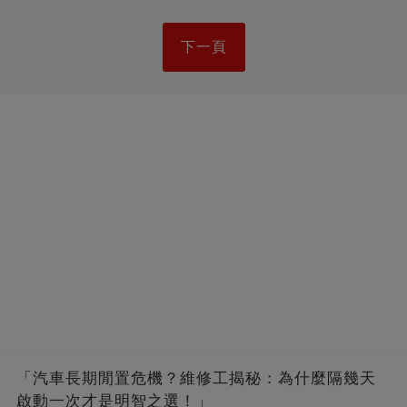
下一頁
「汽車長期閒置危機？維修工揭秘：為什麼隔幾天
啟動一次才是明智之選！」