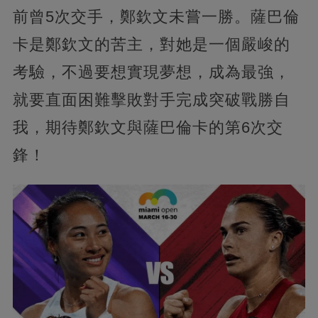
前曾5次交手，鄭欽文未嘗一勝。薩巴倫
卡是鄭欽文的苦主，對她是一個嚴峻的
考驗，不過要想實現夢想，成為最強，
就要直面困難擊敗對手完成突破戰勝自
我，期待鄭欽文與薩巴倫卡的第6次交
鋒！