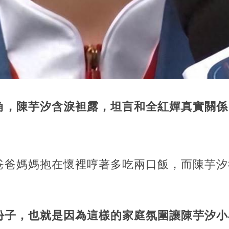
角，陳芋汐含淚袒露，坦言和全紅嬋真實關係
爸爸媽媽抱在懷裡哼著多吃兩口飯，而陳芋汐
份子，也就是因為這樣的家庭氛圍讓陳芋汐小