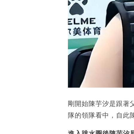
剛開始陳芋汐是跟著
隊的領隊看中，自此
進入跳水圈後陳芋汐