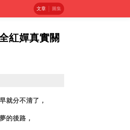
文章
圖集
全紅嬋真實關
早就分不清了，
夢的後路，