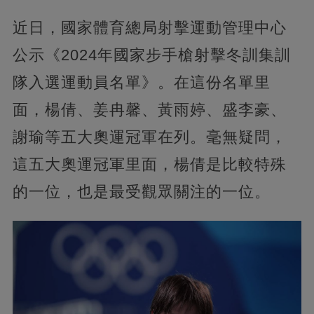
近日，國家體育總局射擊運動管理中心
公示《2024年國家步手槍射擊冬訓集訓
隊入選運動員名單》。在這份名單里
面，楊倩、姜冉馨、黃雨婷、盛李豪、
謝瑜等五大奧運冠軍在列。毫無疑問，
這五大奧運冠軍里面，楊倩是比較特殊
的一位，也是最受觀眾關注的一位。