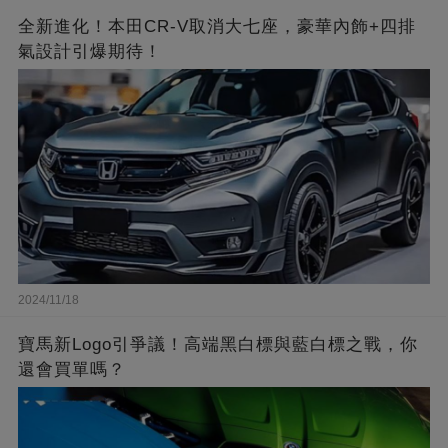
全新進化！本田CR-V取消大七座，豪華內飾+四排
氣設計引爆期待！
2024/11/18
寶馬新Logo引爭議！高端黑白標與藍白標之戰，你
還會買單嗎？