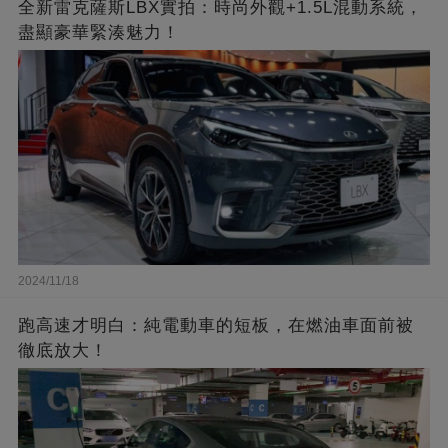
全新雷克薩斯LBX實拍：時尚外觀+1.5L混動系統，
盡顯豪華緊湊魅力！
2024/11/18
跑高速才明白：純電動車的短板，在燃油車面前被
徹底放大！