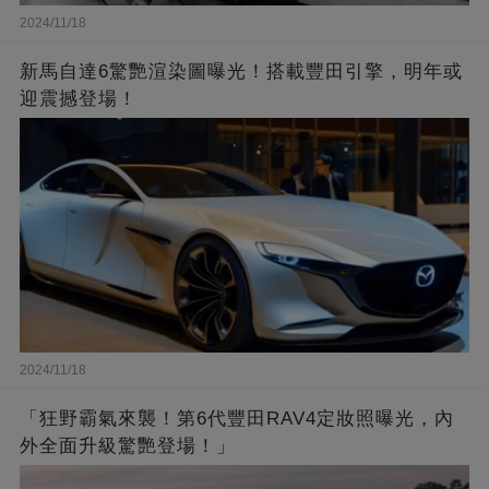
2024/11/18
新馬自達6驚艷渲染圖曝光！搭載豐田引擎，明年或
迎震撼登場！
2024/11/18
「狂野霸氣來襲！第6代豐田RAV4定妝照曝光，內
外全面升級驚艷登場！」