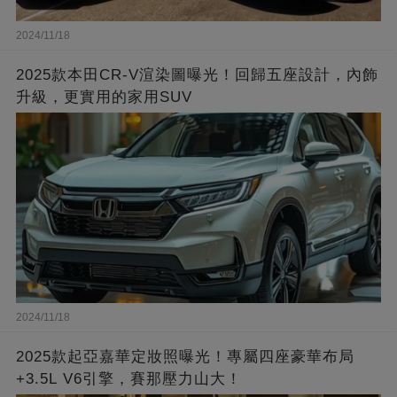
2024/11/18
2025款本田CR-V渲染圖曝光！回歸五座設計，內飾
升級，更實用的家用SUV
2024/11/18
2025款起亞嘉華定妝照曝光！專屬四座豪華布局
+3.5L V6引擎，賽那壓力山大！