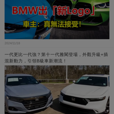
2024/11/18
一代更比一代強？第十一代雅閣登場，外觀升級+插
混新動力，引領B級車新潮流！