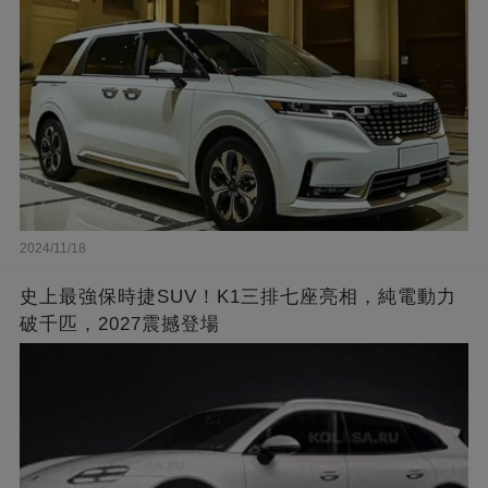
2024/11/18
史上最強保時捷SUV！K1三排七座亮相，純電動力
破千匹，2027震撼登場