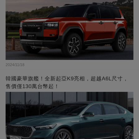
2024/11/18
韓國豪華旗艦！全新起亞K9亮相，超越A6L尺寸，
售價僅130萬台幣起！