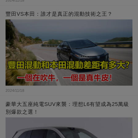
2024/11/18
豐田VS本田：誰才是真正的混動技術之王？
2024/11/18
豪華大五座純電SUV來襲：理想L6有望成為25萬級
別爆款之選！