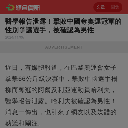
文章
圖集
醫學報告泄露！擊敗中國奪奧運冠軍的
性別爭議選手，被確認為男性
2024/11/06
ADVERTISEMENT
近日，有媒體報道，在巴黎奧運會女子
拳擊66公斤級決賽中，擊敗中國選手楊
柳而奪冠的阿爾及利亞運動員哈利夫，
醫學報告泄露。哈利夫被確認為男性！
消息一傳出，也引來了網友以及媒體的
熱議和關注。