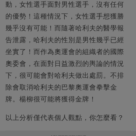
動，女性選手面對男性選手，沒有任何
的優勢！這種情況下，女性選手想獲勝
幾乎沒有可能！而隨著哈利夫的醫學報
告泄露，哈利夫的性別是男性幾乎已經
坐實了！而作為奧運會的組織者的國際
奧委會，在面對日益激烈的輿論的情況
下，很可能會對哈利夫做出處罰。不排
除會取消哈利夫的巴黎奧運會拳擊金
牌。楊柳很可能將獲得金牌！
以上分析僅代表個人觀點，你怎麼看？