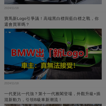
2024/11/18
寶馬新Logo引爭議！高端黑白標與藍白標之戰，你
還會買單嗎？
2024/11/18
一代更比一代強？第十一代雅閣登場，外觀升級+插
混新動力，引領B級車新潮流！