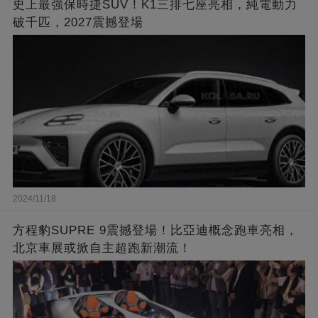
史上最強保時捷SUV！K1三排七座亮相，純電動力
破千匹，2027震撼登場
2024/11/18
方程豹SUPRE 9震撼登場！比亞迪概念跑車亮相，
北京車展或掀自主超跑新潮流！