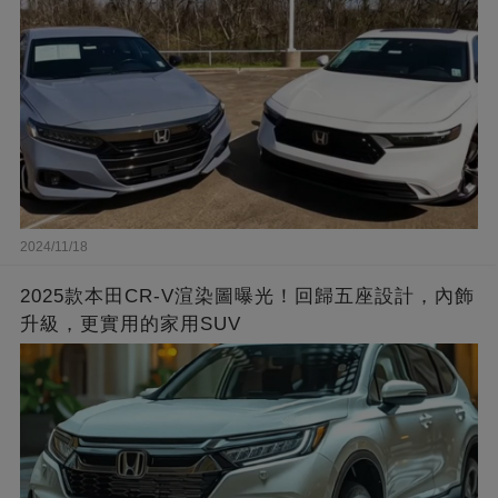
2024/11/18
2025款本田CR-V渲染圖曝光！回歸五座設計，內飾
升級，更實用的家用SUV