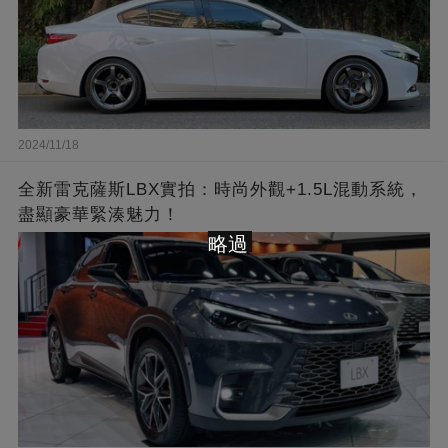
2024/11/18
全新雷克薩斯LBX實拍：時尚外觀+1.5L混動系統，
盡顯豪華緊湊魅力！
略過