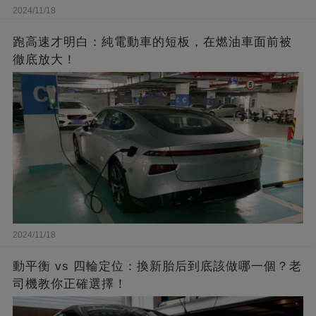
2024/11/18
跑高速才明白：純電動車的短板，在燃油車面前被
徹底放大！
2024/11/18
動平衡 vs 四輪定位：換新胎后到底該做哪一個？老
司機教你正確選擇！