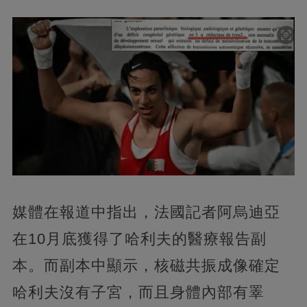
媒體在報道中指出，法國記者阿烏迪亞
在10月底獲得了哈利夫的醫療報告副
本。而副本中顯示，核磁共振成像確定
哈利夫沒有子宮，而且身體內部有睪