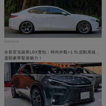
2024/11/18
全新雷克薩斯LBX實拍：時尚外觀+1.5L混動系統，
盡顯豪華緊湊魅力！