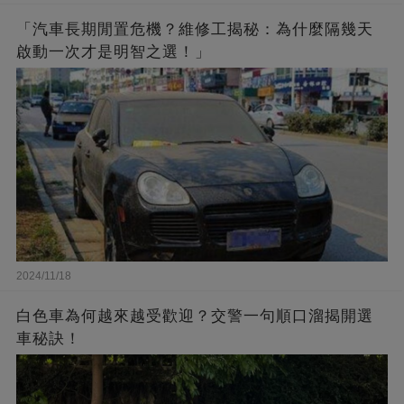
「汽車長期閒置危機？維修工揭秘：為什麼隔幾天
啟動一次才是明智之選！」
2024/11/18
白色車為何越來越受歡迎？交警一句順口溜揭開選
車秘訣！