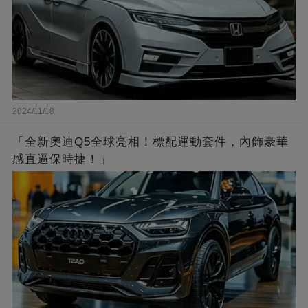
2024/11/18
「全新奧迪Q5全球亮相！標配運動套件，內飾豪華
感直逼保時捷！」