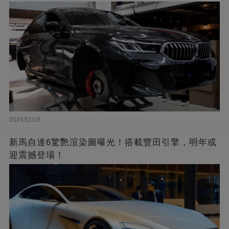
2024/11/18
新馬自達6驚艷渲染圖曝光！搭載豐田引擎，明年或
迎震撼登場！