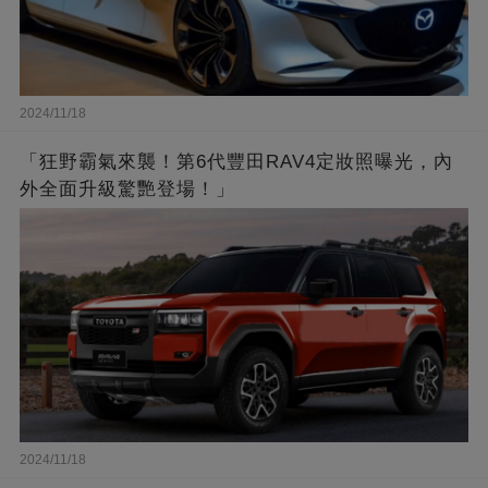
2024/11/18
「狂野霸氣來襲！第6代豐田RAV4定妝照曝光，內
外全面升級驚艷登場！」
2024/11/18