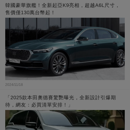
韓國豪華旗艦！全新起亞K9亮相，超越A6L尺寸，
售價僅130萬台幣起！
2024/11/18
「2025款本田奧德賽驚艷曝光，全新設計引爆期
待，網友：必買清單安排！」