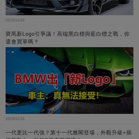
2024/11/18
寶馬新Logo引爭議！高端黑白標與藍白標之戰，你
還會買單嗎？
2024/11/18
一代更比一代強？第十一代雅閣登場，外觀升級+插