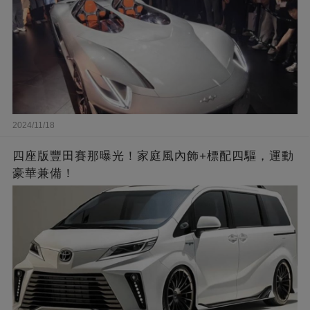
2024/11/18
四座版豐田賽那曝光！家庭風內飾+標配四驅，運動
豪華兼備！