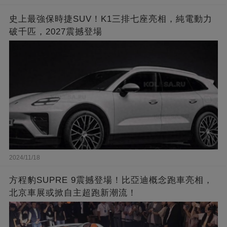
史上最強保時捷SUV！K1三排七座亮相，純電動力
破千匹，2027震撼登場
2024/11/18
方程豹SUPRE 9震撼登場！比亞迪概念跑車亮相，
北京車展或掀自主超跑新潮流！