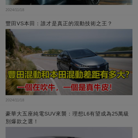
2024/11/18
豐田VS本田：誰才是真正的混動技術之王？
2024/11/18
豪華大五座純電SUV來襲：理想L6有望成為25萬級
別爆款之選！