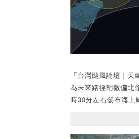
「台灣颱風論壇｜天
為未來路徑稍微偏北
時30分左右發布海上