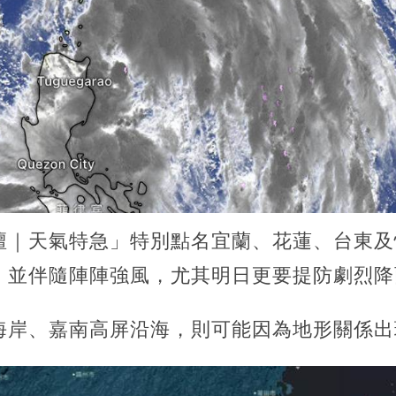
壇｜天氣特急」特別點名宜蘭、花蓮、台東及
，並伴隨陣陣強風，尤其明日更要提防劇烈降
海岸、嘉南高屏沿海，則可能因為地形關係出