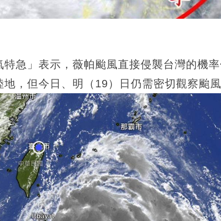
氣特急」表示，薇帕颱風直接侵襲台灣的機率
陸地，但今日、明（19）日仍需密切觀察颱