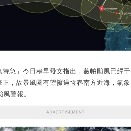
氣特急」今日稍早發文指出，薇帕颱風已經于
修正，故暴風圈有望擦過恆春南方近海，氣象
颱風警報。
ADVERTISEMENT