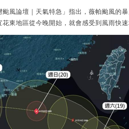
灣颱風論壇｜天氣特急」指出，薇帕颱風的暴
宜花東地區從今晚開始，就會感受到風雨快速