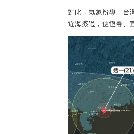
對此，氣象粉專「台
近海擦過，使恆春、