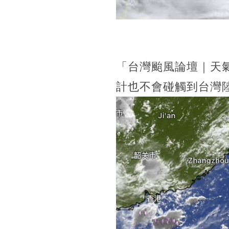
「台灣颱風論壇｜天
計也不會碰觸到台灣