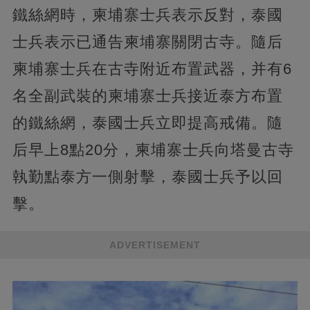
鐵絲網時，柬埔寨士兵表示反對，泰國
士兵表示已通告柬埔寨關閉古寺。隨后
柬埔寨士兵在古寺附近布置武器，并有6
名全副武裝的柬埔寨士兵接近泰方布置
的鐵絲網，泰國士兵立即提高戒備。隨
后早上8點20分，柬埔寨士兵向塔曼古寺
執勤點泰方一側射擊，泰國士兵予以回
擊。
ADVERTISEMENT