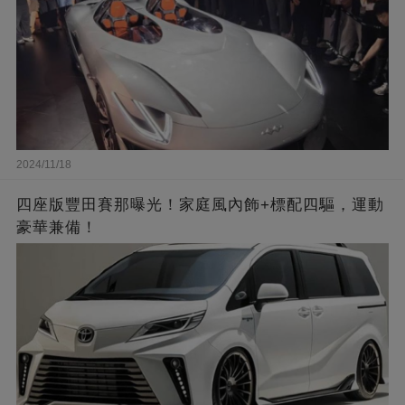
2024/11/18
四座版豐田賽那曝光！家庭風內飾+標配四驅，運動
豪華兼備！