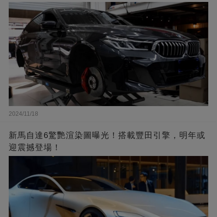
2024/11/18
新馬自達6驚艷渲染圖曝光！搭載豐田引擎，明年或
迎震撼登場！