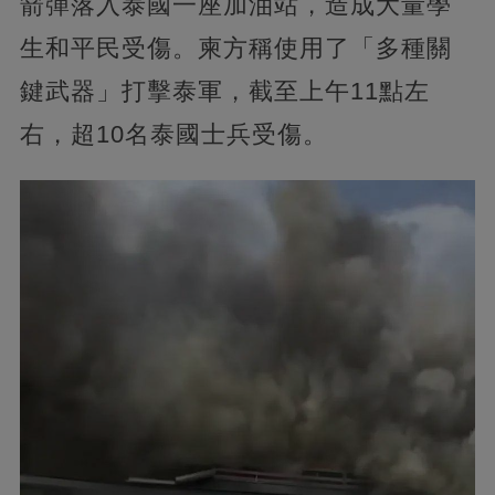
箭彈落入泰國一座加油站，造成大量學
生和平民受傷。柬方稱使用了「多種關
鍵武器」打擊泰軍，截至上午11點左
右，超10名泰國士兵受傷。