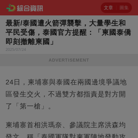
文章
圖集
最新/泰國遭火箭彈襲擊，大量學生和
平民受傷，泰國官方提醒：「柬國泰僑
即刻撤離柬國」
2025/07/24
ADVERTISEMENT
24日，柬埔寨與泰國在兩國邊境爭議地
區發生交火，不過雙方都指責是對方開
了「第一槍」。
柬埔寨首相洪瑪奈、參議院主席洪森均
發文，稱「泰國軍隊對柬軍陣地發動攻