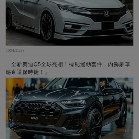
2024/11/18
「全新奧迪Q5全球亮相！標配運動套件，內飾豪華
感直逼保時捷！」