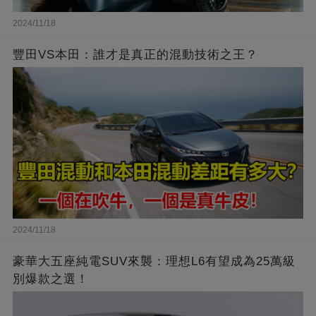
2024/11/18
豐田VS本田：誰才是真正的混動技術之王？
2024/11/18
豪華大五座純電SUV來襲：理想L6有望成為25萬級
別爆款之選！