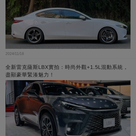
2024/11/18
全新雷克薩斯LBX實拍：時尚外觀+1.5L混動系統，
盡顯豪華緊湊魅力！