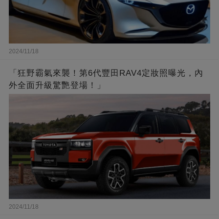
2024/11/18
「狂野霸氣來襲！第6代豐田RAV4定妝照曝光，內
外全面升級驚艷登場！」
2024/11/18