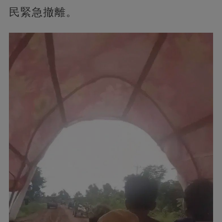
民緊急撤離。