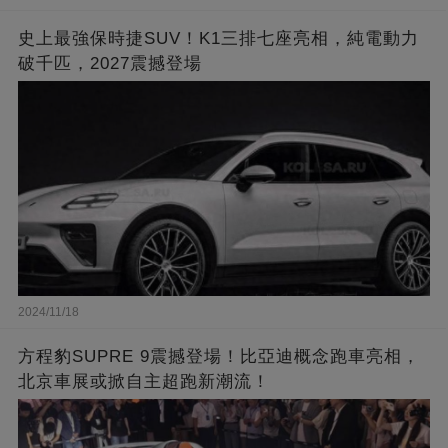
史上最強保時捷SUV！K1三排七座亮相，純電動力
破千匹，2027震撼登場
2024/11/18
方程豹SUPRE 9震撼登場！比亞迪概念跑車亮相，
北京車展或掀自主超跑新潮流！