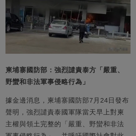
柬埔寨國防部：強烈譴責泰方「嚴重、
野蠻和非法軍事侵略行為」
據金邊消息，柬埔寨國防部7月24日發布
聲明，強烈譴責泰國軍隊當天早上對柬
主權與領土完整的「嚴重、野蠻和非法
軍事侵略行為」，并呼吁國際社會對此