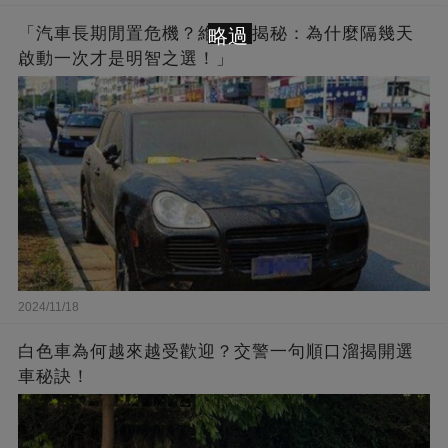
「汽車長期閒置危機？維修工揭秘：為什麼隔幾天
略過
啟動一次才是明智之選！」
2024/11/18
白色車為何越來越受歡迎？交警一句順口溜揭開選
車秘訣！