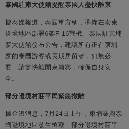
泰國駐柬大使館提醒泰國人盡快離柬
據泰媒報道，泰國軍方稱，準備在泰柬
邊境地區部署6架F-16戰機。泰國駐柬埔
寨大使館發布公告，建議所有正在柬埔
寨的泰國游客或長期居留者，如無必
要，請盡快離開柬埔寨，確保自身安
全。
部分邊境村莊平民緊急撤離
據金邊消息，7月24日上午，柬埔寨與泰
國邊境地區發生槍戰，部分邊境村莊平