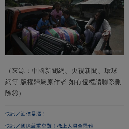
（來源：中國新聞網、央視新聞、環球
網等 版權歸屬原作者 如有侵權請聯系刪
除⑭）
快訊／油價暴漲！
快訊／國際嚴重空難！機上人員全罹難