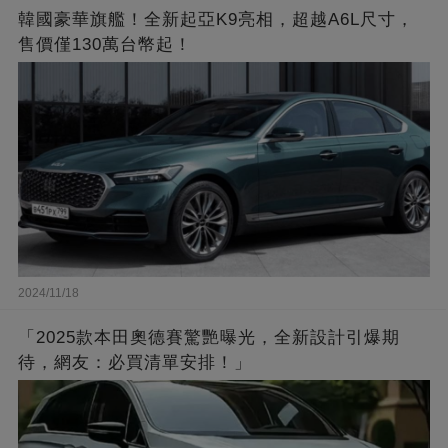
韓國豪華旗艦！全新起亞K9亮相，超越A6L尺寸，
售價僅130萬台幣起！
2024/11/18
「2025款本田奧德賽驚艷曝光，全新設計引爆期
待，網友：必買清單安排！」