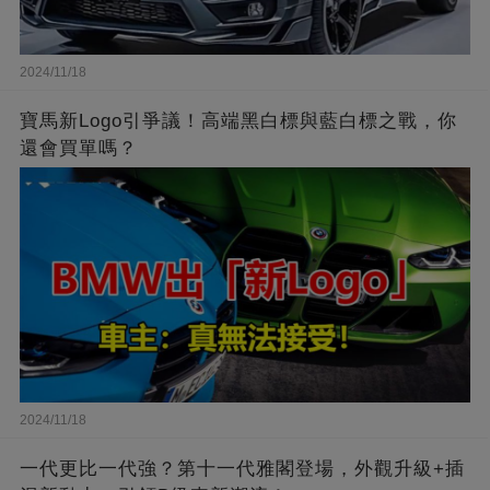
2024/11/18
寶馬新Logo引爭議！高端黑白標與藍白標之戰，你
還會買單嗎？
2024/11/18
一代更比一代強？第十一代雅閣登場，外觀升級+插