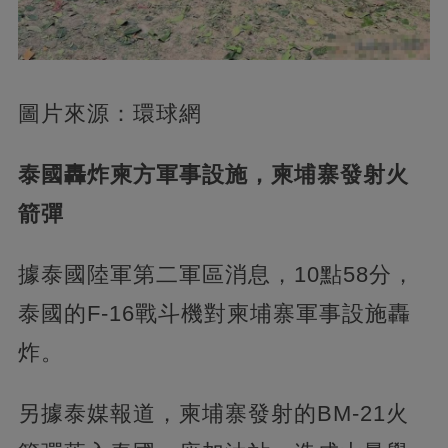
圖片來源：環球網
泰國轟炸柬方軍事設施，柬埔寨發射火
箭彈
據泰國陸軍第二軍區消息，10點58分，
泰國的F-16戰斗機對柬埔寨軍事設施轟
炸。
另據泰媒報道，柬埔寨發射的BM-21火