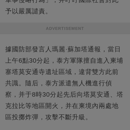
予以嚴厲譴責。
ADVERTISEMENT
據國防部發言人瑪麗·蘇加塔通報，當日
上午6點30分起，泰方軍隊擅自進入柬埔
寨塔莫安通寺遺址區域，違背雙方此前
共識。隨后，泰方派遣無人機進行偵
察，并于8時30分起先后向塔莫安通、塔
克拉比等地區開火，并在柬境內兩處地
區投擲炸彈，攻擊不斷升級。