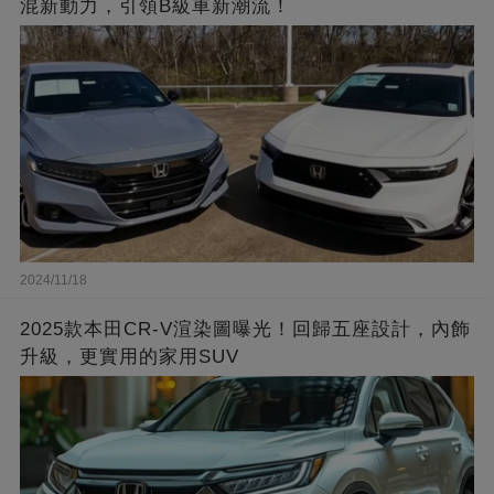
混新動力，引領B級車新潮流！
2024/11/18
2025款本田CR-V渲染圖曝光！回歸五座設計，內飾
升級，更實用的家用SUV