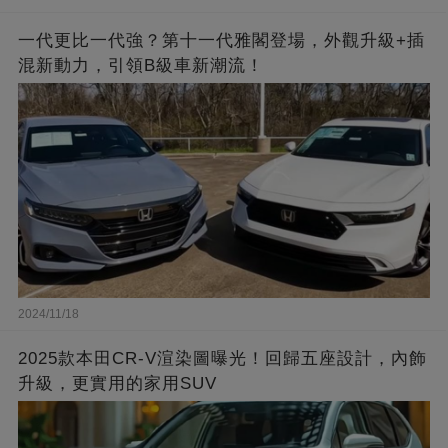
一代更比一代強？第十一代雅閣登場，外觀升級+插
混新動力，引領B級車新潮流！
2024/11/18
2025款本田CR-V渲染圖曝光！回歸五座設計，內飾
升級，更實用的家用SUV