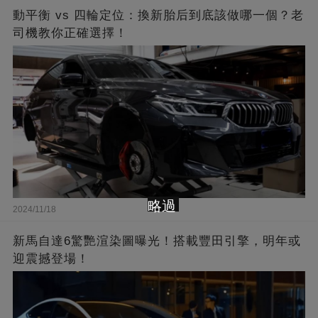
動平衡 vs 四輪定位：換新胎后到底該做哪一個？老
司機教你正確選擇！
略過
2024/11/18
新馬自達6驚艷渲染圖曝光！搭載豐田引擎，明年或
迎震撼登場！