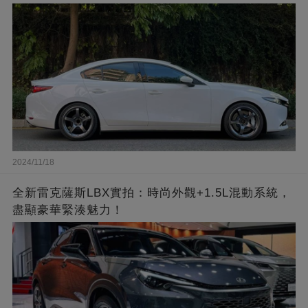
2024/11/18
全新雷克薩斯LBX實拍：時尚外觀+1.5L混動系統，
盡顯豪華緊湊魅力！