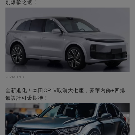
別爆款之選！
2024/11/18
全新進化！本田CR-V取消大七座，豪華內飾+四排
氣設計引爆期待！