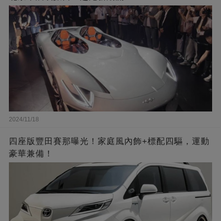
2024/11/18
四座版豐田賽那曝光！家庭風內飾+標配四驅，運動
豪華兼備！