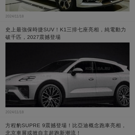
2024/11/18
史上最強保時捷SUV！K1三排七座亮相，純電動力
破千匹，2027震撼登場
2024/11/18
方程豹SUPRE 9震撼登場！比亞迪概念跑車亮相，
北京車展或掀自主超跑新潮流！