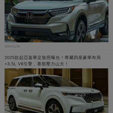
2024/11/18
2025款起亞嘉華定妝照曝光！專屬四座豪華布局
+3.5L V6引擎，賽那壓力山大！