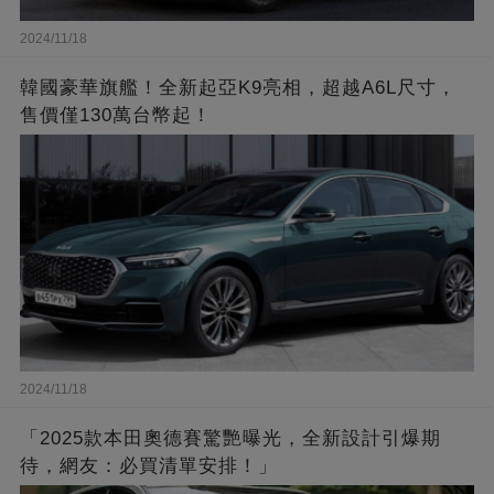
2024/11/18
韓國豪華旗艦！全新起亞K9亮相，超越A6L尺寸，
售價僅130萬台幣起！
2024/11/18
「2025款本田奧德賽驚艷曝光，全新設計引爆期
待，網友：必買清單安排！」