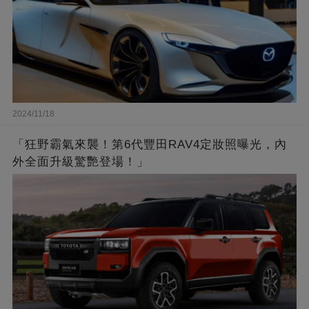
2024/11/18
「狂野霸氣來襲！第6代豐田RAV4定妝照曝光，內
外全面升級驚艷登場！」