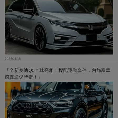
2024/11/18
「全新奧迪Q5全球亮相！標配運動套件，內飾豪華
感直逼保時捷！」