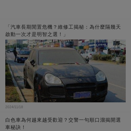
「汽車長期閒置危機？維修工揭秘：為什麼隔幾天
啟動一次才是明智之選！」
2024/11/18
白色車為何越來越受歡迎？交警一句順口溜揭開選
車秘訣！