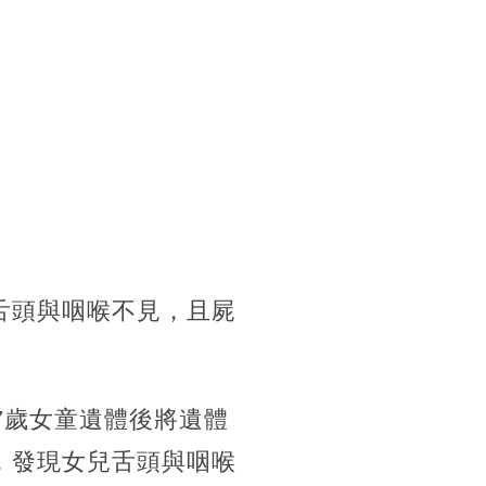
舌頭與咽喉不見，且屍
7歲女童遺體後將遺體
，發現女兒舌頭與咽喉