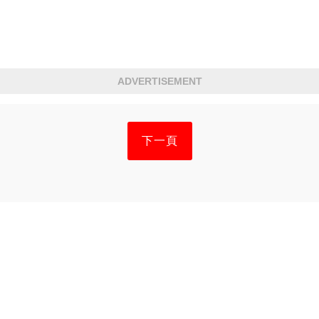
ADVERTISEMENT
下一頁