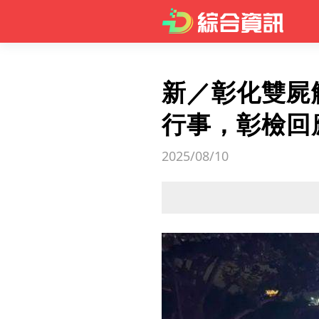
新／彰化雙屍
行事，彰檢回
2025/08/10