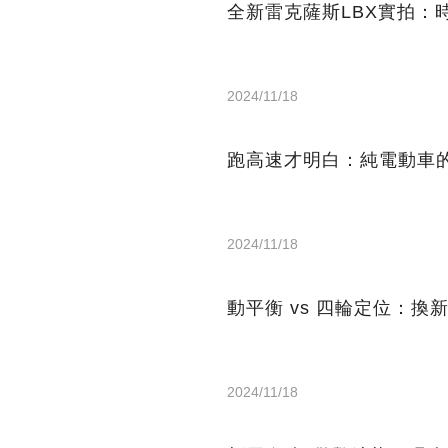
全新雷克薩斯LBX實拍：
2024/11/18
跑高速才明白：純電動車
2024/11/18
動平衡 vs 四輪定位：
2024/11/18