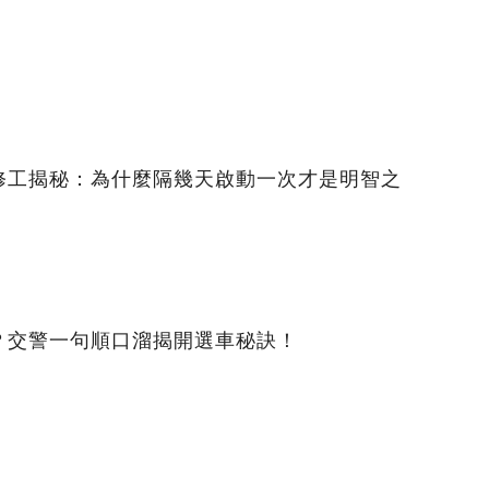
修工揭秘：為什麼隔幾天啟動一次才是明智之
？交警一句順口溜揭開選車秘訣！