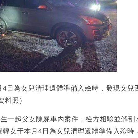
月4日為女兒清理遺體準備入殮時，發現女兒
資料照）
發生一起父女陳屍車內案件，檢方相驗並解剖
親韓女于本月4日為女兒清理遺體準備入殮時