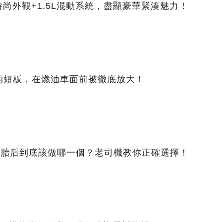
時尚外觀+1.5L混動系統，盡顯豪華緊湊魅力！
的短板，在燃油車面前被徹底放大！
換新胎后到底該做哪一個？老司機教你正確選擇！