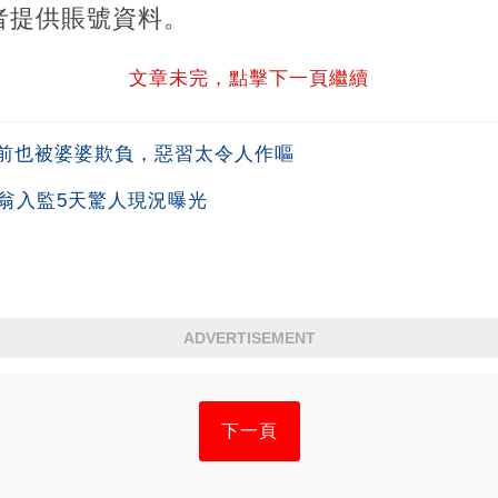
者提供賬號資料。
文章未完，點擊下一頁繼續
前也被婆婆欺負，惡習太令人作嘔
翁入監5天驚人現況曝光
ADVERTISEMENT
下一頁