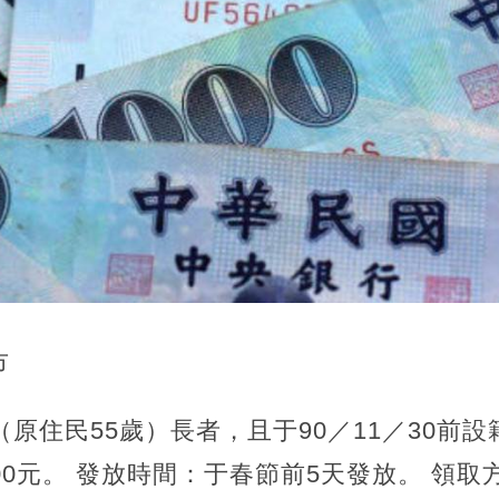
市
（原住民55歲）長者，且于90／11／30前
00元。 發放時間：于春節前5天發放。 領