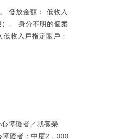
 發放金額： 低收入
為限）。 身分不明的個案
匯入低收入戶指定賬戶；
身心障礙者／就養榮
心障礙者：中度2，000