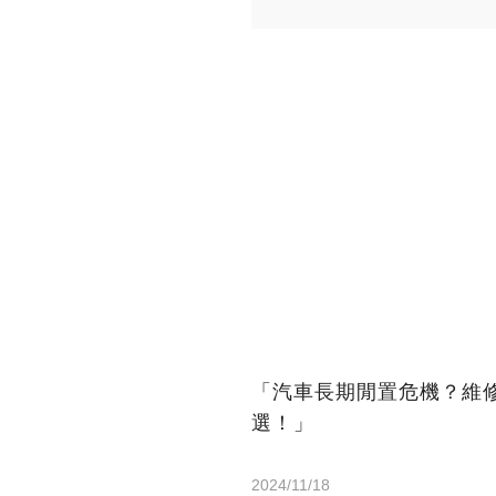
「汽車長期閒置危機？維
選！」
2024/11/18