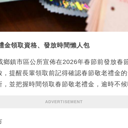
老禮金領取資格、發放時間懶人包
或鄉鎮市區公所宣佈在2026年春節前發放春
放，提醒長輩領取前記得確認春節敬老禮金的
所，並把握時間領取春節敬老禮金，逾時不候
ADVERTISEMENT
市