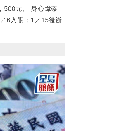
，500元。 身心障礙
2／6入賬；1／15後辦