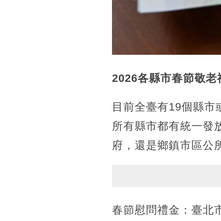
2026各縣市春節敬
目前全臺有19個縣市
所有縣市都有統一發
府，還是鄉鎮市區公
春節慰問禮金：臺北