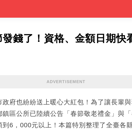
6春節發錢了！資格、金額日期快
ADVERTISEMENT
市政府也紛紛送上暖心大紅包！為了讓長輩與
鄉鎮區公所已陸續公告「春節敬老禮金」與「
到6，000元以上！本篇特別整理了全臺各