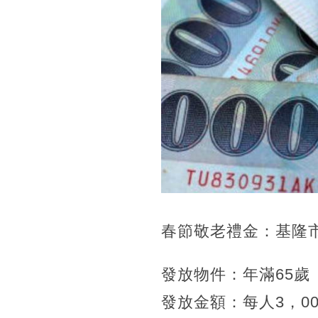
春節敬老禮金：基隆
發放物件：年滿65歲
發放金額：每人3，0