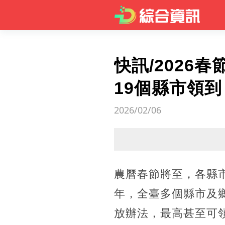
快訊/202
19個縣市領到
2026/02/06
農曆春節將至，各縣
年，全臺多個縣市及
放辦法，最高甚至可領