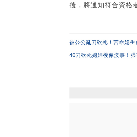
後，將通知符合資格
被公公亂刀砍死！苦命媳生
40刀砍死媳婦後像沒事！張