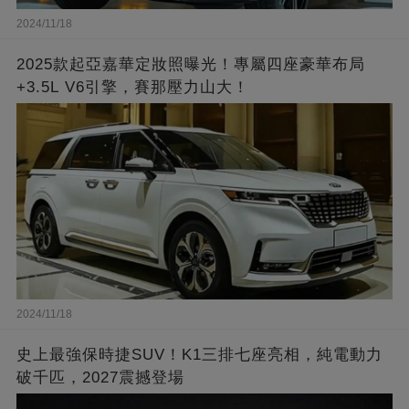
2024/11/18
2025款起亞嘉華定妝照曝光！專屬四座豪華布局
+3.5L V6引擎，賽那壓力山大！
2024/11/18
史上最強保時捷SUV！K1三排七座亮相，純電動力
破千匹，2027震撼登場