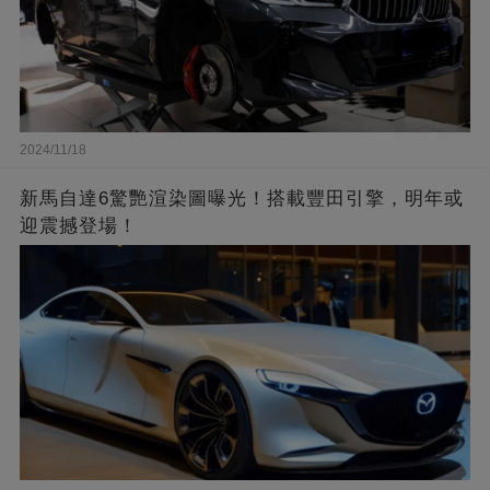
2024/11/18
新馬自達6驚艷渲染圖曝光！搭載豐田引擎，明年或
迎震撼登場！