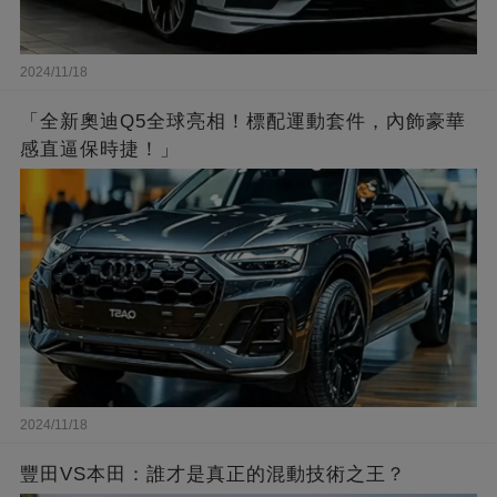
2024/11/18
「全新奧迪Q5全球亮相！標配運動套件，內飾豪華
感直逼保時捷！」
2024/11/18
豐田VS本田：誰才是真正的混動技術之王？