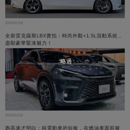
2024/11/18
全新雷克薩斯LBX實拍：時尚外觀+1.5L混動系統，
盡顯豪華緊湊魅力！
略過
2024/11/18
跑高速才明白：純電動車的短板，在燃油車面前被