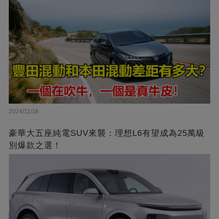
2024/11/18
豪華大五座純電SUV來襲：理想L6有望成為25萬級
別爆款之選！