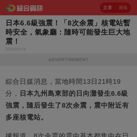
文章
圖集
日本6.6級強震！「8次余震」核電站暫
時安全，氣象廳：隨時可能發生巨大地
震！
2025/01/14
ADVERTISEMENT
綜合日媒消息，當地時間13日21時19
分，
日本九州島東部的日向灘發生6.6級
強震，隨后發生了8次余震，震中附近有
多座核電站。
據報道，8次余震的震中基本都集中在日