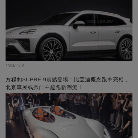
2024/11/18
方程豹SUPRE 9震撼登場！比亞迪概念跑車亮相，
北京車展或掀自主超跑新潮流！