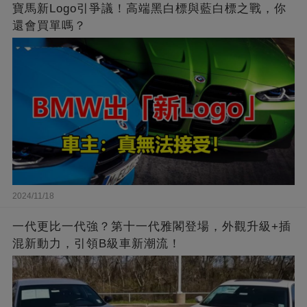
寶馬新Logo引爭議！高端黑白標與藍白標之戰，你
還會買單嗎？
2024/11/18
一代更比一代強？第十一代雅閣登場，外觀升級+插
混新動力，引領B級車新潮流！