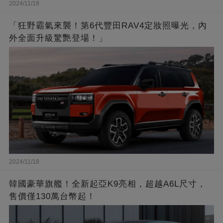
2024/11/18
「狂野霸氣來襲！第6代豐田RAV4定妝照曝光，內
外全面升級驚艷登場！」
2024/11/18
韓國豪華旗艦！全新起亞K9亮相，超越A6L尺寸，
售價僅130萬台幣起！