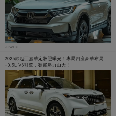
2024/11/18
2025款起亞嘉華定妝照曝光！專屬四座豪華布局
+3.5L V6引擎，賽那壓力山大！