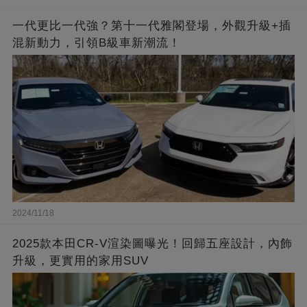
一代更比一代強？第十一代雅閣登場，外觀升級+插
混新動力，引領B級車新潮流！
2024/11/18
2025款本田CR-V渲染圖曝光！回歸五座設計，內飾
升級，更實用的家用SUV