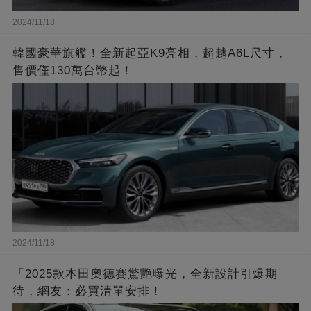
2024/11/18
韓國豪華旗艦！全新起亞K9亮相，超越A6L尺寸，
售價僅130萬台幣起！
2024/11/18
「2025款本田奧德賽驚艷曝光，全新設計引爆期
待，網友：必買清單安排！」