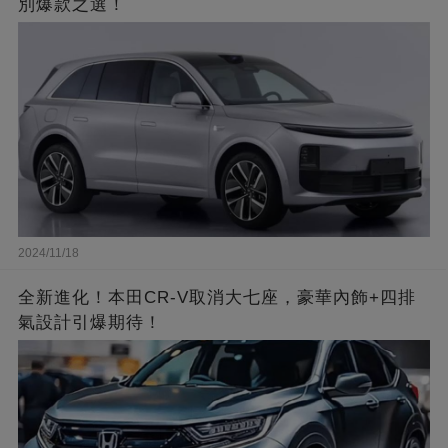
別爆款之選！
2024/11/18
全新進化！本田CR-V取消大七座，豪華內飾+四排
氣設計引爆期待！