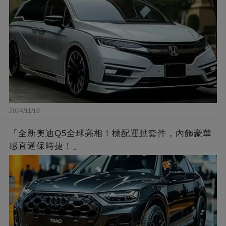
2024/11/18
「全新奧迪Q5全球亮相！標配運動套件，內飾豪華
感直逼保時捷！」