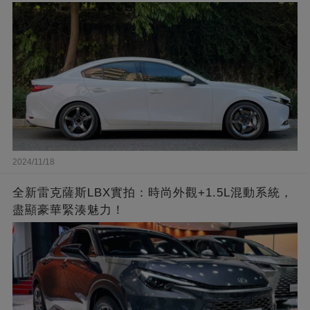
2024/11/18
全新雷克薩斯LBX實拍：時尚外觀+1.5L混動系統，
盡顯豪華緊湊魅力！