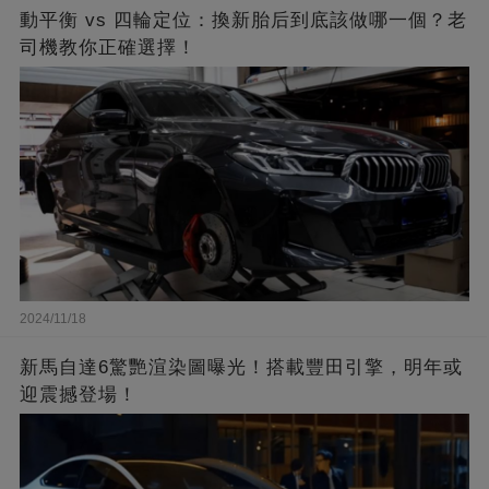
動平衡 vs 四輪定位：換新胎后到底該做哪一個？老
司機教你正確選擇！
2024/11/18
新馬自達6驚艷渲染圖曝光！搭載豐田引擎，明年或
迎震撼登場！