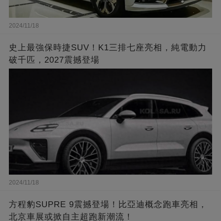
2024/11/18
史上最強保時捷SUV！K1三排七座亮相，純電動力
破千匹，2027震撼登場
2024/11/18
方程豹SUPRE 9震撼登場！比亞迪概念跑車亮相，
北京車展或掀自主超跑新潮流！