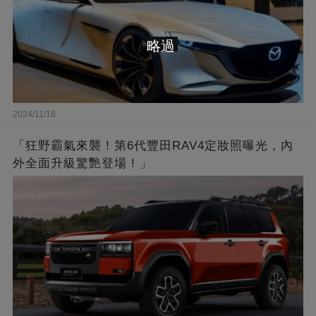
略過
2024/11/18
「狂野霸氣來襲！第6代豐田RAV4定妝照曝光，內
外全面升級驚艷登場！」