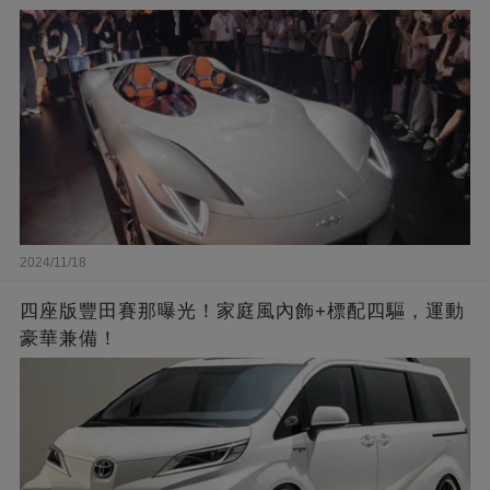
2024/11/18
四座版豐田賽那曝光！家庭風內飾+標配四驅，運動
豪華兼備！