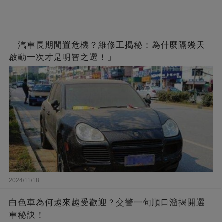
「汽車長期閒置危機？維修工揭秘：為什麼隔幾天
啟動一次才是明智之選！」
2024/11/18
白色車為何越來越受歡迎？交警一句順口溜揭開選
車秘訣！