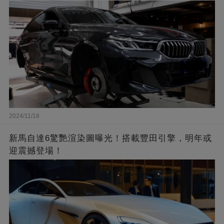
2024/11/18
新馬自達6驚艷渲染圖曝光！搭載豐田引擎，明年或
迎震撼登場！