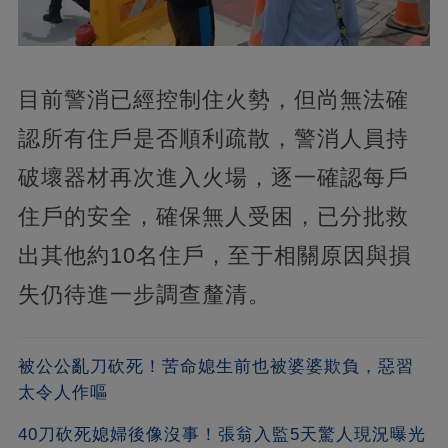
目前警消已經控制住火勢，但尚無法確
認所有住戶是否順利疏散，警消人員持
破壞器材再次進入火場，逐一確認每戶
住戶的安全，確保無人受困，已分批救
出其他約10名住戶，至于相關原因與損
失仍待進一步調查釐清。
被公公亂刀砍死！苦命媳生前也被婆婆欺負，惡習
太令人作嘔
40刀砍死媳婦後像沒事！張翁入監5天驚人現況曝光