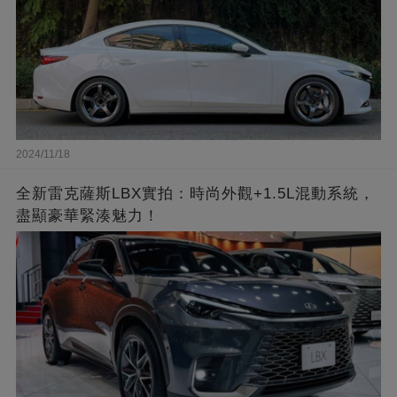
2024/11/18
全新雷克薩斯LBX實拍：時尚外觀+1.5L混動系統，
盡顯豪華緊湊魅力！