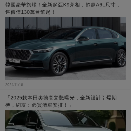
韓國豪華旗艦！全新起亞K9亮相，超越A6L尺寸，
售價僅130萬台幣起！
2024/11/18
「2025款本田奧德賽驚艷曝光，全新設計引爆期
待，網友：必買清單安排！」