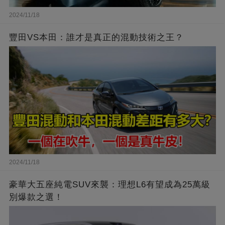
2024/11/18
豐田VS本田：誰才是真正的混動技術之王？
2024/11/18
豪華大五座純電SUV來襲：理想L6有望成為25萬級
別爆款之選！