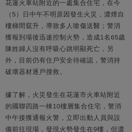
花蓮火車站附近的一處集合住宅，在今
（5）日中午不明原因發生火災，濃煙自
樓梯間竄升，導致多人嗆傷送醫；警消
獲報到場後迅速控制火勢，造成1名65歲
陳姓婦人沒有呼吸心跳明顯死亡，另
外，目前仍有住戶安全待確認，警消持
破壞器材逐戶搜救。
據了解，火災發生在花蓮市火車站附近
的國聯四路一棟10樓層集合住宅，警消
中午接獲通報火警，立即出動人員與設
備前往現場，發現火勢發生在9樓，但濃