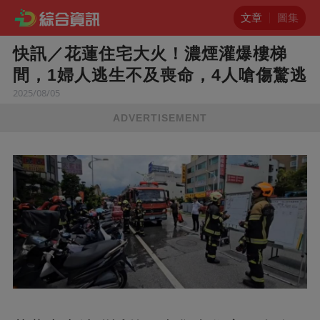
文章
圖集
快訊／花蓮住宅大火！濃煙灌爆樓梯
間，1婦人逃生不及喪命，4人嗆傷驚逃
2025/08/05
ADVERTISEMENT