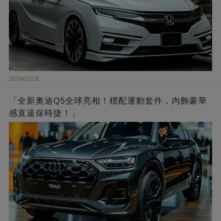
2024/11/18
「全新奧迪Q5全球亮相！標配運動套件，內飾豪華
感直逼保時捷！」