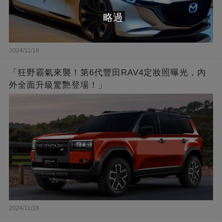
略過
2024/11/18
「狂野霸氣來襲！第6代豐田RAV4定妝照曝光，內
外全面升級驚艷登場！」
2024/11/18