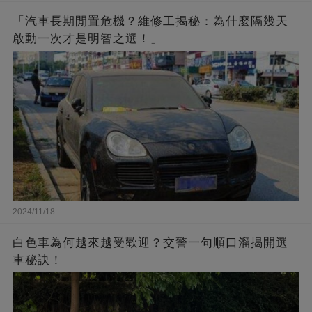
「汽車長期閒置危機？維修工揭秘：為什麼隔幾天
啟動一次才是明智之選！」
2024/11/18
白色車為何越來越受歡迎？交警一句順口溜揭開選
車秘訣！