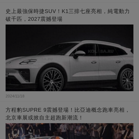
史上最強保時捷SUV！K1三排七座亮相，純電動力
破千匹，2027震撼登場
2024/11/18
方程豹SUPRE 9震撼登場！比亞迪概念跑車亮相，
北京車展或掀自主超跑新潮流！