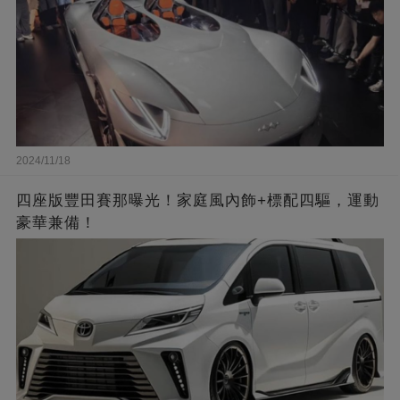
2024/11/18
四座版豐田賽那曝光！家庭風內飾+標配四驅，運動
豪華兼備！