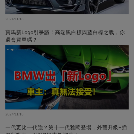
2024/11/18
寶馬新Logo引爭議！高端黑白標與藍白標之戰，你
還會買單嗎？
2024/11/18
一代更比一代強？第十一代雅閣登場，外觀升級+插