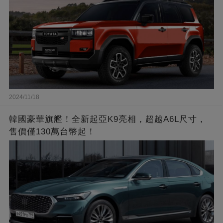
2024/11/18
韓國豪華旗艦！全新起亞K9亮相，超越A6L尺寸，
售價僅130萬台幣起！