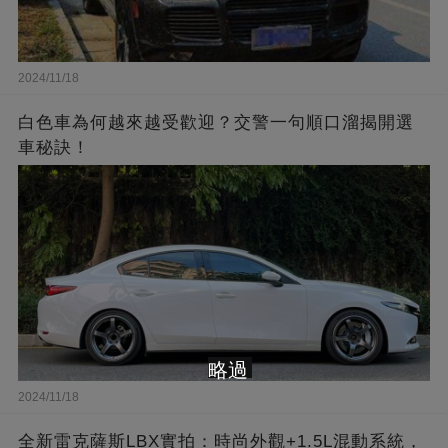
2024/11/18
白色車為何越來越受歡迎？交警一句順口溜揭開選
車秘訣！
略過
2024/11/18
全新雷克薩斯LBX實拍：時尚外觀+1.5L混動系統，