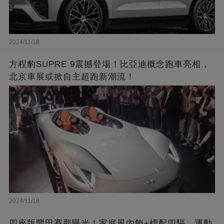
2024/11/18
方程豹SUPRE 9震撼登場！比亞迪概念跑車亮相，
北京車展或掀自主超跑新潮流！
2024/11/18
四座版豐田賽那曝光！家庭風內飾+標配四驅，運動