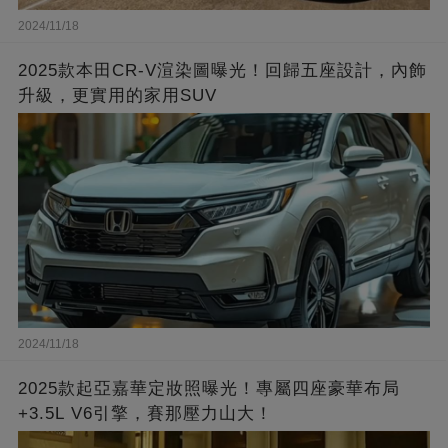
2024/11/18
2025款本田CR-V渲染圖曝光！回歸五座設計，內飾
升級，更實用的家用SUV
2024/11/18
2025款起亞嘉華定妝照曝光！專屬四座豪華布局
+3.5L V6引擎，賽那壓力山大！