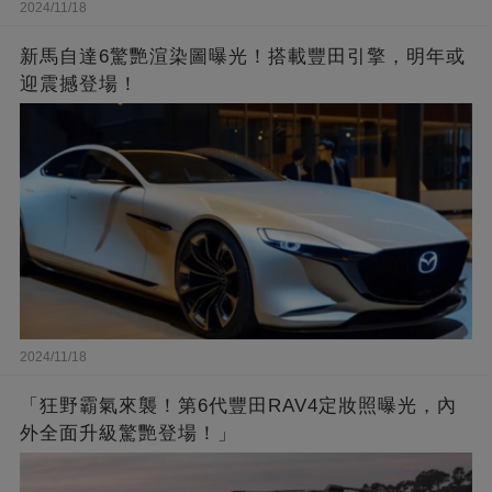
2024/11/18
新馬自達6驚艷渲染圖曝光！搭載豐田引擎，明年或
迎震撼登場！
2024/11/18
「狂野霸氣來襲！第6代豐田RAV4定妝照曝光，內
外全面升級驚艷登場！」