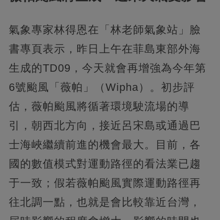
氣象專家林得恩在「林老師氣象站」臉
書專頁表示，昨日上午在菲島東部外海
生成的TD09，今天就會再增強為今年第
6號颱風「薇帕」（Wipha）。初步評
估，薇帕颱風將循著環境駛流場的導
引，朝西北方向，接近呂宋島或通過巴
士海峽繼續前進的機會最大。目前，各
國的數值模式對運動路徑的看法業已趨
于一致；假若薇帕颱風實際運動路徑再
往北調一點，也就是會比較靠近台灣，