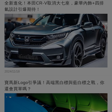
全新進化！本田CR-V取消大七座，豪華內飾+四排
氣設計引爆期待！
2024/11/18
寶馬新Logo引爭議！高端黑白標與藍白標之戰，你
還會買單嗎？