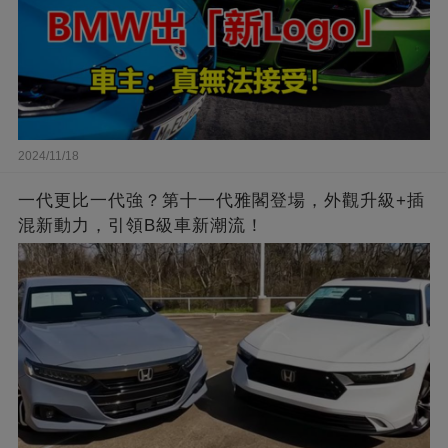
2024/11/18
一代更比一代強？第十一代雅閣登場，外觀升級+插
混新動力，引領B級車新潮流！