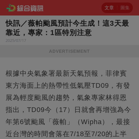
文章
圖集
快訊／薇帕颱風預計今生成！這3天最
靠近，專家：1區特別注意
2025/07/17
ADVERTISEMENT
根據中央氣象署最新天氣預報，菲律賓
東方海面上的熱帶性低氣壓TD09，有發
展為輕度颱風的趨勢，氣象專家林得恩
指出，TD09今（17）日就會再增強為今
年第6號颱風「薇帕」（Wipha），最接
近台灣的時間會落在7/18至7/20的上半