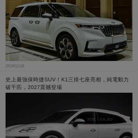
2024/11/18
史上最強保時捷SUV！K1三排七座亮相，純電動力
破千匹，2027震撼登場