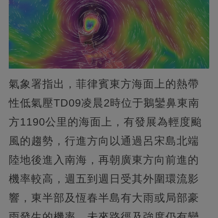
氣象署指出，菲律賓東方海面上的熱帶
性低氣壓TD09凌晨2時位于鵝鑾鼻東南
方1190公里的海面上，有發展為輕度颱
風的趨勢，行進方向以通過呂宋島北端
陸地後進入南海，再朝廣東方向前進的
機率較高，週五到週日受其外圍環流影
響，東半部及恆春半島有大雨或局部豪
雨發生的機率，未來路徑及強度仍有變