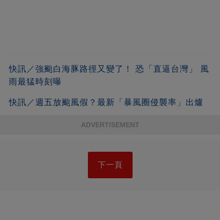
快訊／強颱白海豚路徑又變了！ 恐「直逼台灣」 風
雨最猛時刻曝
快訊／週五放颱風假？最新「暴風圈侵襲率」出爐
ADVERTISEMENT
下一頁