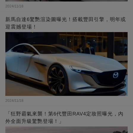
2024/11/18
新馬自達6驚艷渲染圖曝光！搭載豐田引擎，明年或
迎震撼登場！
2024/11/18
「狂野霸氣來襲！第6代豐田RAV4定妝照曝光，內
外全面升級驚艷登場！」