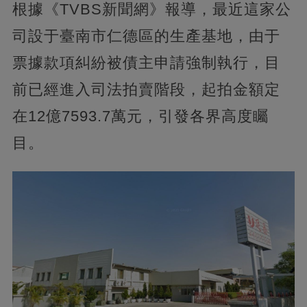
根據《TVBS新聞網》報導，最近這家公
司設于臺南市仁德區的生產基地，由于
票據款項糾紛被債主申請強制執行，目
前已經進入司法拍賣階段，起拍金額定
在12億7593.7萬元，引發各界高度矚
目。