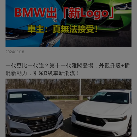
2024/11/18
一代更比一代強？第十一代雅閣登場，外觀升級+插
混新動力，引領B級車新潮流！