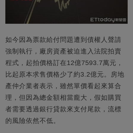
如今因為票款給付問題遭到債權人聲請
強制執行，廠房資產被迫進入法院拍賣
程式，起拍價格訂在12億7593.7萬元，
比起原本求售價格少了約3.2億元。房地
產仲介業者表示，雖然單價看起來算合
理，但因為總金額相當龐大，假如購買
者需要透過銀行貸款來支付尾款，流標
的風險依然不低。