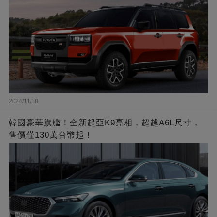
2024/11/18
韓國豪華旗艦！全新起亞K9亮相，超越A6L尺寸，
售價僅130萬台幣起！