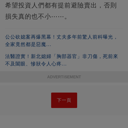
希望投資人們都有提前避險賣出，否則
損失真的也不小⋯⋯。
公公砍媳案再爆黑幕！丈夫多年前驚人前科曝光，
全家竟然都是惡魔...
法醫證實！新北媳婦「胸部器官」非刀傷，死前來
不及闔眼、慘狀令人心疼...
ADVERTISEMENT
下一頁