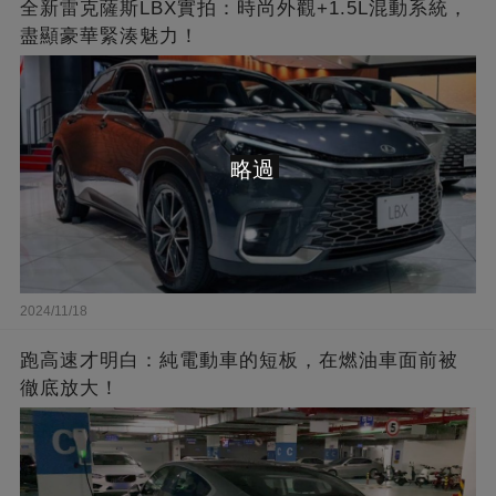
全新雷克薩斯LBX實拍：時尚外觀+1.5L混動系統，
盡顯豪華緊湊魅力！
略過
2024/11/18
跑高速才明白：純電動車的短板，在燃油車面前被
徹底放大！