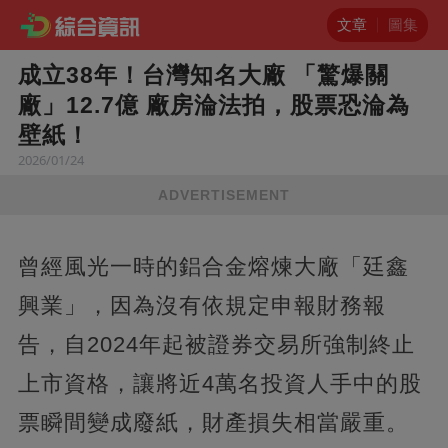
文章
圖集
成立38年！台灣知名大廠 「驚爆關
廠」12.7億 廠房淪法拍，股票恐淪為
壁紙！
2026/01/24
ADVERTISEMENT
曾經風光一時的鋁合金熔煉大廠「廷鑫
興業」，因為沒有依規定申報財務報
告，自2024年起被證券交易所強制終止
上市資格，讓將近4萬名投資人手中的股
票瞬間變成廢紙，財產損失相當嚴重。