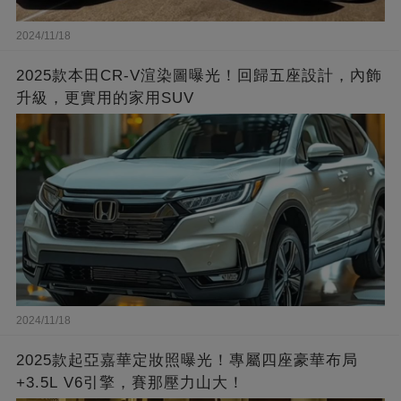
2024/11/18
2025款本田CR-V渲染圖曝光！回歸五座設計，內飾
升級，更實用的家用SUV
2024/11/18
2025款起亞嘉華定妝照曝光！專屬四座豪華布局
+3.5L V6引擎，賽那壓力山大！