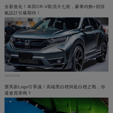
全新進化！本田CR-V取消大七座，豪華內飾+四排
氣設計引爆期待！
2024/11/18
寶馬新Logo引爭議！高端黑白標與藍白標之戰，你
還會買單嗎？