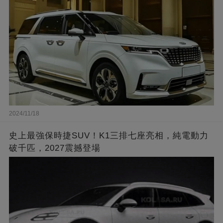
2024/11/18
史上最強保時捷SUV！K1三排七座亮相，純電動力
破千匹，2027震撼登場