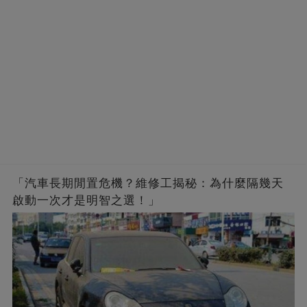
「汽車長期閒置危機？維修工揭秘：為什麼隔幾天
啟動一次才是明智之選！」