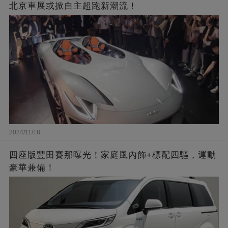
北京車展或掀自主超跑新潮流！
2024/11/18
四座版豐田賽那曝光！家庭風內飾+標配四驅，運動
豪華兼備！