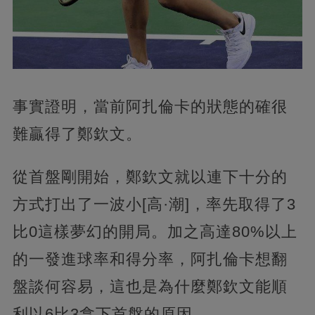
事實證明，當前阿扎倫卡的狀態的確很
難贏得了鄭欽文。
從首盤剛開始，鄭欽文就以連下十分的
方式打出了一波小[高·潮]，率先取得了3
比0這樣夢幻的開局。加之高達80%以上
的一發進球率和得分率，阿扎倫卡想翻
盤談何容易，這也是為什麼鄭欽文能順
利以6比3拿下首盤的原因。