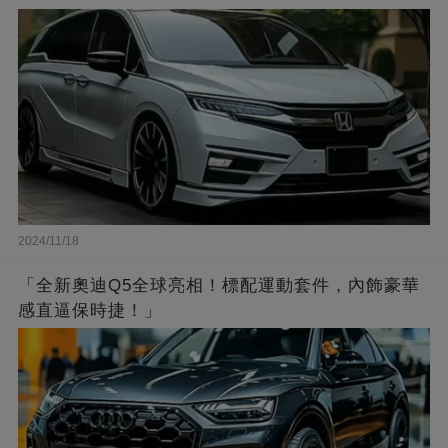
2024/11/18
「全新奧迪Q5全球亮相！標配運動套件，內飾豪華
感直逼保時捷！」