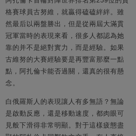
阿扎倫卡首輪對陣世界排名第259位的資
格賽球員古努維，就贏得磕磕絆絆。雖
然最后以兩盤勝出，但是從兩屆大滿貫
冠軍當時的表現來看，很多人都認為她
靠的并不是絕對實力，而是經驗。如果
古維努的大賽經驗要是再豐富那麼一點
點，阿扎倫卡能否過關，還真的很有懸
念。
白俄羅斯人的表現讓人有多無語？無論
是啟動反應，還是移動速度，都肉眼可
見般下滑得非常明顯。對于這樣疲態盡