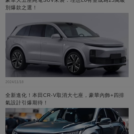
豪華大五座純電SUV來襲：理想L6有望成為25萬級
別爆款之選！
2024/11/18
全新進化！本田CR-V取消大七座，豪華內飾+四排
氣設計引爆期待！