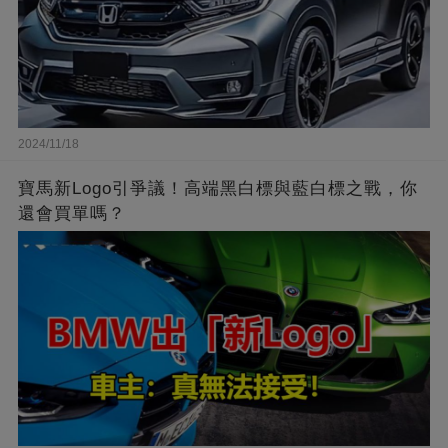
2024/11/18
寶馬新Logo引爭議！高端黑白標與藍白標之戰，你
還會買單嗎？