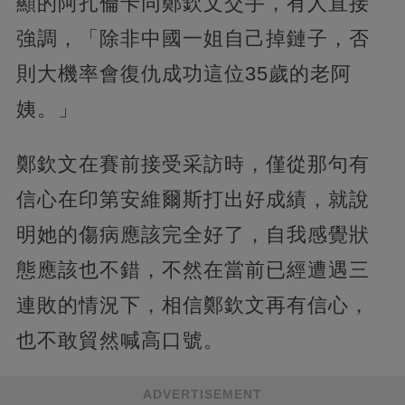
顯的阿扎倫卡同鄭欽文交手，有人直接
強調，「除非中國一姐自己掉鏈子，否
則大機率會復仇成功這位35歲的老阿
姨。」
鄭欽文在賽前接受采訪時，僅從那句有
信心在印第安維爾斯打出好成績，就說
明她的傷病應該完全好了，自我感覺狀
態應該也不錯，不然在當前已經遭遇三
連敗的情況下，相信鄭欽文再有信心，
也不敢貿然喊高口號。
ADVERTISEMENT