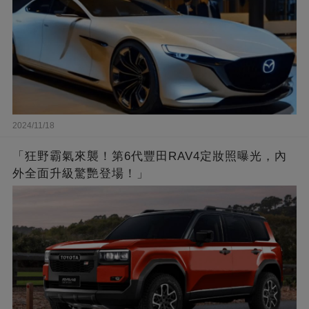
2024/11/18
「狂野霸氣來襲！第6代豐田RAV4定妝照曝光，內
外全面升級驚艷登場！」