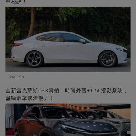
車秘訣！
2024/11/18
全新雷克薩斯LBX實拍：時尚外觀+1.5L混動系統，
盡顯豪華緊湊魅力！