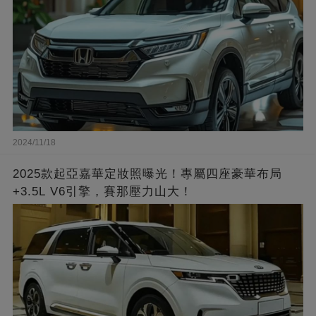
2024/11/18
2025款起亞嘉華定妝照曝光！專屬四座豪華布局
+3.5L V6引擎，賽那壓力山大！