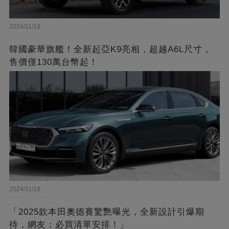
2024/11/18
韓國豪華旗艦！全新起亞K9亮相，超越A6L尺寸，
售價僅130萬台幣起！
2024/11/18
「2025款本田奧德賽驚艷曝光，全新設計引爆期
待，網友：必買清單安排！」