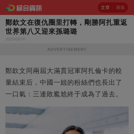
文章
圖集
鄭欽文在復仇圈里打轉，剛勝阿扎重返
世界第八又迎來孫璐璐
2025/03/10
ADVERTISEMENT
鄭欽文同兩屆大滿貫冠軍阿扎倫卡的較
量結束后，中國一姐的粉絲們也長出了
一口氣：三連敗尷尬終于成為了過去。