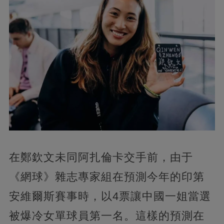
在鄭欽文未同阿扎倫卡交手前，由于
《網球》雜志專家組在預測今年的印第
安維爾斯賽事時，以4票讓中國一姐當選
被爆冷女單球員第一名。這樣的預測在