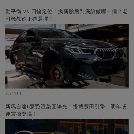
動平衡 vs 四輪定位：換新胎后到底該做哪一個？老
司機教你正確選擇！
2024/11/18
新馬自達6驚艷渲染圖曝光！搭載豐田引擎，明年或
迎震撼登場！