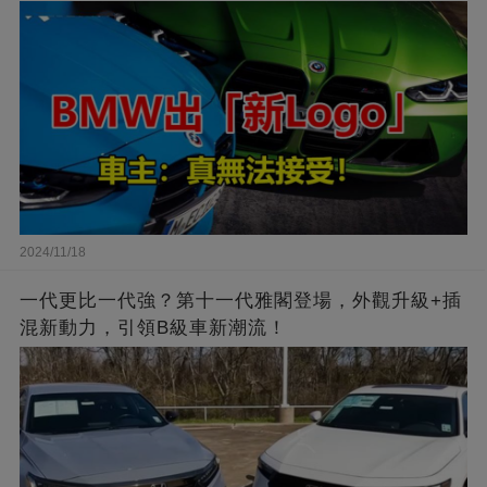
2024/11/18
一代更比一代強？第十一代雅閣登場，外觀升級+插
混新動力，引領B級車新潮流！