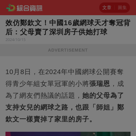
文章
圖集
效仿鄭欽文！中國16歲網球天才奪冠背
后：父母賣了深圳房子供她打球
2024/10/15
ADVERTISEMENT
10月8日，在2024年中國網球公開賽奪
得青少年組女單冠軍的小將
張瑞恩
，成
為了網友們熱議的話題，
她的父母為了
支持女兒的網球之路，也跟「師姐」鄭
欽文一樣賣掉了家里的房子。