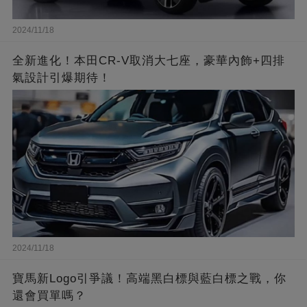
2024/11/18
全新進化！本田CR-V取消大七座，豪華內飾+四排
氣設計引爆期待！
2024/11/18
寶馬新Logo引爭議！高端黑白標與藍白標之戰，你
還會買單嗎？