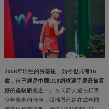
2008年出生的張瑞恩，如今也只有16
歲，但已經是中國U18網球選手里最被看
好的超級新秀之一。
在同齡人還在打青
少年賽事的時候，張瑞恩已經在成年國