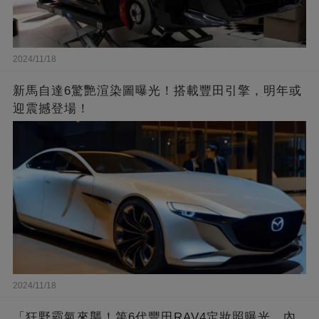
2024/11/18
新馬自達6驚艷渲染圖曝光！搭載豐田引擎，明年或
迎震撼登場！
2024/11/18
「狂野霸氣來襲！第6代豐田RAV4定妝照曝光，內