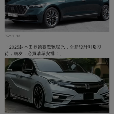
2024/11/18
「2025款本田奧德賽驚艷曝光，全新設計引爆期
待，網友：必買清單安排！」