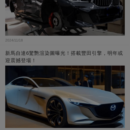
2024/11/18
新馬自達6驚艷渲染圖曝光！搭載豐田引擎，明年或
迎震撼登場！