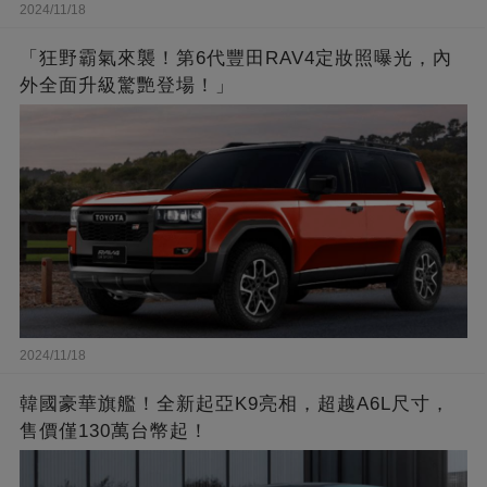
2024/11/18
「狂野霸氣來襲！第6代豐田RAV4定妝照曝光，內
外全面升級驚艷登場！」
2024/11/18
韓國豪華旗艦！全新起亞K9亮相，超越A6L尺寸，
售價僅130萬台幣起！