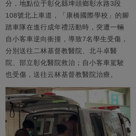
分，地點位于彰化縣埤頭鄉彰水路3段
108號北上車道，「康橋國際學校」的腳
踏車隊在進行成年禮活動時，突遭一輛
自小客車逆向衝撞，導致7名學生受傷，
分別送往二林基督教醫院、北斗卓醫
院、部立彰化醫院救治；自小客車駕駛
也受傷，送往云林基督教醫院治療。