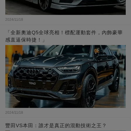
2024/11/18
「全新奧迪Q5全球亮相！標配運動套件，內飾豪華
感直逼保時捷！」
2024/11/18
豐田VS本田：誰才是真正的混動技術之王？