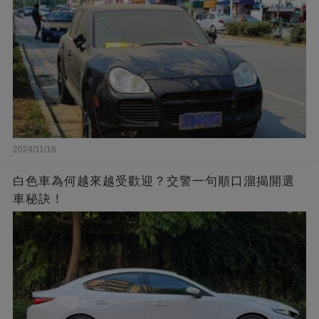
2024/11/18
白色車為何越來越受歡迎？交警一句順口溜揭開選
車秘訣！