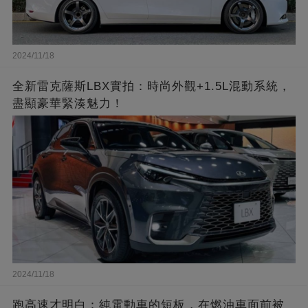
2024/11/18
全新雷克薩斯LBX實拍：時尚外觀+1.5L混動系統，
盡顯豪華緊湊魅力！
2024/11/18
跑高速才明白：純電動車的短板，在燃油車面前被