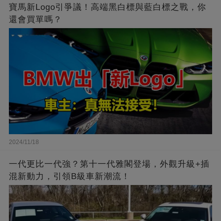
寶馬新Logo引爭議！高端黑白標與藍白標之戰，你
還會買單嗎？
2024/11/18
一代更比一代強？第十一代雅閣登場，外觀升級+插
混新動力，引領B級車新潮流！