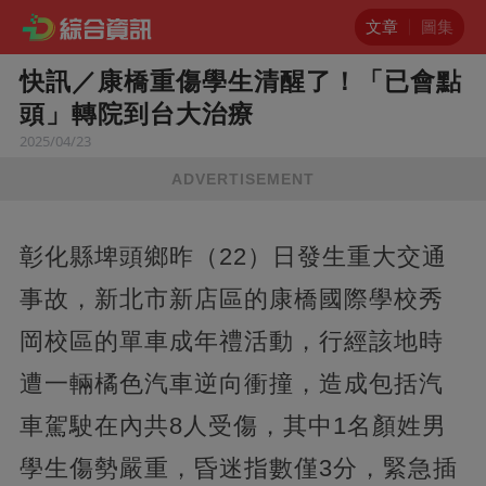
文章
圖集
快訊／康橋重傷學生清醒了！「已會點
頭」轉院到台大治療
2025/04/23
ADVERTISEMENT
彰化縣埤頭鄉昨（22）日發生重大交通
事故，新北市新店區的康橋國際學校秀
岡校區的單車成年禮活動，行經該地時
遭一輛橘色汽車逆向衝撞，造成包括汽
車駕駛在內共8人受傷，其中1名顏姓男
學生傷勢嚴重，昏迷指數僅3分，緊急插