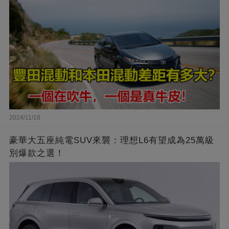
2024/11/18
豪華大五座純電SUV來襲：理想L6有望成為25萬級
別爆款之選！