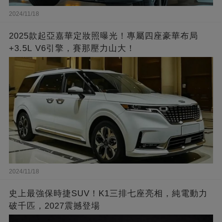
2024/11/18
2025款起亞嘉華定妝照曝光！專屬四座豪華布局
+3.5L V6引擎，賽那壓力山大！
2024/11/18
史上最強保時捷SUV！K1三排七座亮相，純電動力
破千匹，2027震撼登場