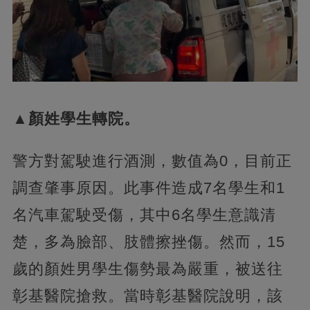
▲顏姓學生轉院。
警方對駕駛進行酒測，數值為0，目前正
調查肇事原因。此事件造成7名學生和1
名汽車駕駛受傷，其中6名學生意識清
楚，多為臉部、肢體擦挫傷。然而，15
歲的顏姓男學生傷勢最為嚴重，被送往
彰基醫院搶救。當時彰基醫院說明，該