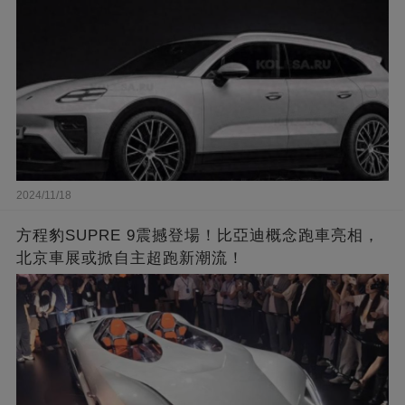
2024/11/18
方程豹SUPRE 9震撼登場！比亞迪概念跑車亮相，
北京車展或掀自主超跑新潮流！