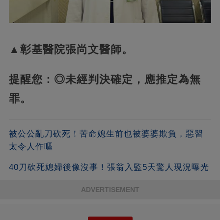
▲彰基醫院張尚文醫師。
提醒您：◎未經判決確定，應推定為無
罪。
被公公亂刀砍死！苦命媳生前也被婆婆欺負，惡習
太令人作嘔
40刀砍死媳婦後像沒事！張翁入監5天驚人現況曝光
ADVERTISEMENT