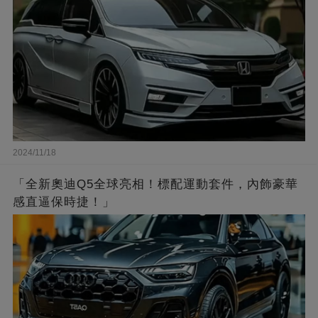
2024/11/18
「全新奧迪Q5全球亮相！標配運動套件，內飾豪華
感直逼保時捷！」