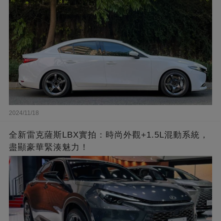
2024/11/18
全新雷克薩斯LBX實拍：時尚外觀+1.5L混動系統，
盡顯豪華緊湊魅力！