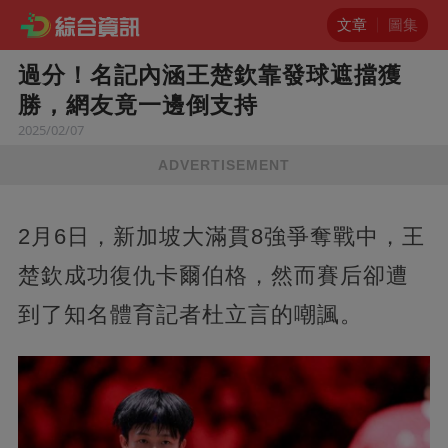
文章
圖集
過分！名記內涵王楚欽靠發球遮擋獲
勝，網友竟一邊倒支持
2025/02/07
ADVERTISEMENT
2月6日，新加坡大滿貫8強爭奪戰中，王
楚欽成功復仇卡爾伯格，然而賽后卻遭
到了知名體育記者杜立言的嘲諷。