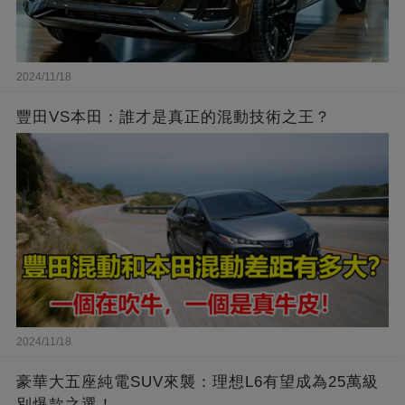
2024/11/18
豐田VS本田：誰才是真正的混動技術之王？
2024/11/18
豪華大五座純電SUV來襲：理想L6有望成為25萬級
別爆款之選！