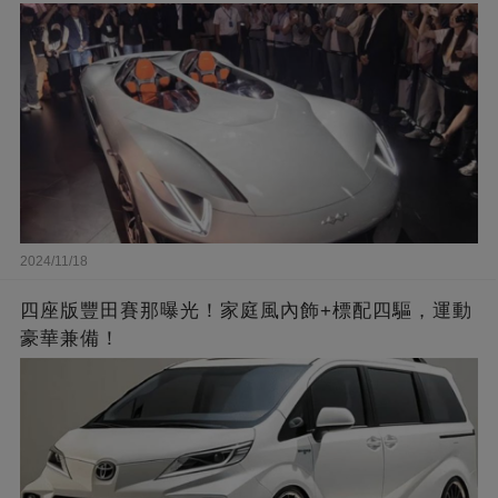
2024/11/18
四座版豐田賽那曝光！家庭風內飾+標配四驅，運動
豪華兼備！