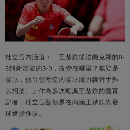
杜立言內涵道：「王楚欽從法蘭克福的0-
3到新加坡的3-0，改變在哪里？無疑是
發球，他引領潮流的發球能力讓對手難
以招架。」作為多次嘲諷王楚欽的體育
記者，杜立言顯然是在內涵王楚欽靠發
球遮擋獲勝。