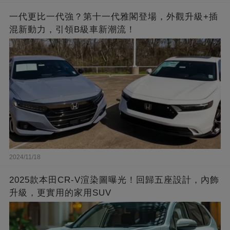
一代更比一代強？第十一代雅閣登場，外觀升級+插
混新動力，引領B級車新潮流！
2024/11/18
2025款本田CR-V渲染圖曝光！回歸五座設計，內飾
升級，更實用的家用SUV