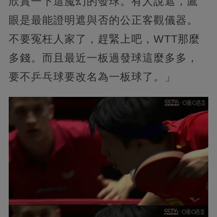
欣賞一下這魔幻的發球。有人說遮，鷹
眼是最能證明遮與否的公正客觀儀器。
不要冤枉人家了，趕緊上吧，WTT那麼
多錢。而且最近一板過發球這麼多多，
要不乒乓球要改名為一板球了。」