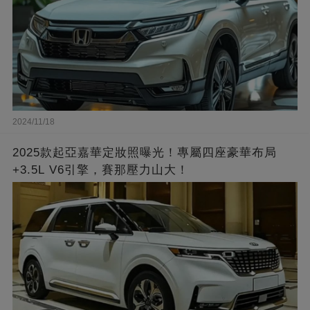
2024/11/18
2025款起亞嘉華定妝照曝光！專屬四座豪華布局
+3.5L V6引擎，賽那壓力山大！