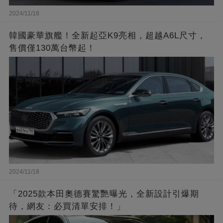
2024/11/18
韓國豪華旗艦！全新起亞K9亮相，超越A6L尺寸，
售價僅130萬台幣起！
2024/11/18
「2025款本田奧德賽驚艷曝光，全新設計引爆期
待，網友：必買清單安排！」