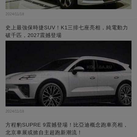
2024/11/18
史上最強保時捷SUV！K1三排七座亮相，純電動力
破千匹，2027震撼登場
2024/11/18
方程豹SUPRE 9震撼登場！比亞迪概念跑車亮相，
北京車展或掀自主超跑新潮流！