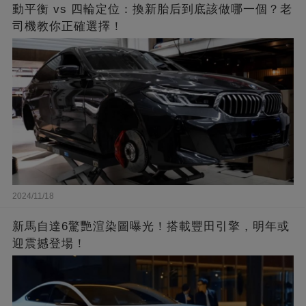
動平衡 vs 四輪定位：換新胎后到底該做哪一個？老
司機教你正確選擇！
2024/11/18
新馬自達6驚艷渲染圖曝光！搭載豐田引擎，明年或
迎震撼登場！