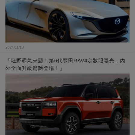
2024/11/18
「狂野霸氣來襲！第6代豐田RAV4定妝照曝光，內
外全面升級驚艷登場！」