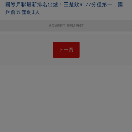
國際乒聯最新排名出爐！王楚欽9177分穩第一，國
乒前五僅剩1人
ADVERTISEMENT
下一頁