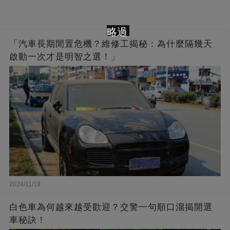
略過
「汽車長期閒置危機？維修工揭秘：為什麼隔幾天
啟動一次才是明智之選！」
2024/11/18
白色車為何越來越受歡迎？交警一句順口溜揭開選
車秘訣！