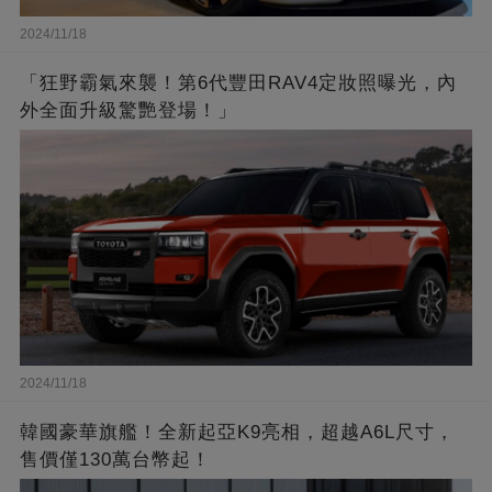
2024/11/18
「狂野霸氣來襲！第6代豐田RAV4定妝照曝光，內
外全面升級驚艷登場！」
2024/11/18
韓國豪華旗艦！全新起亞K9亮相，超越A6L尺寸，
售價僅130萬台幣起！