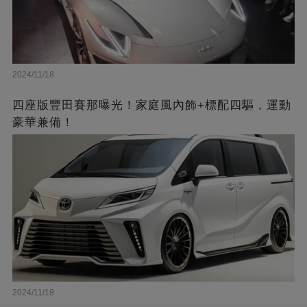
2024/11/18
四座版豐田賽那曝光！家庭風內飾+標配四驅，運動
豪華兼備！
2024/11/18