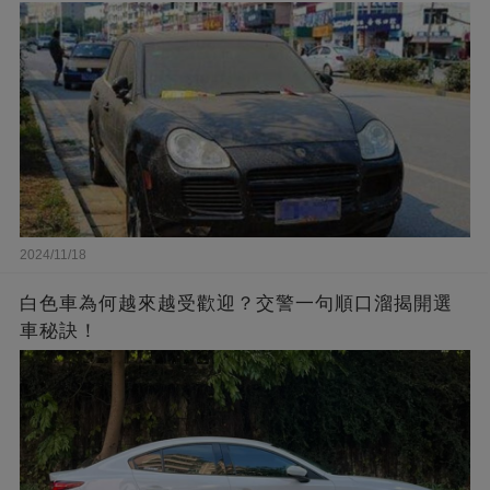
2024/11/18
白色車為何越來越受歡迎？交警一句順口溜揭開選
車秘訣！