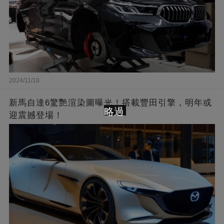
2024/11/18
新馬自達6驚艷渲染圖曝光！搭載豐田引擎，明年或
略過
迎震撼登場！