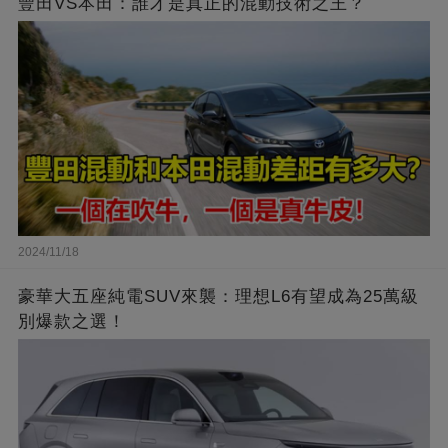
豐田VS本田：誰才是真正的混動技術之王？
2024/11/18
豪華大五座純電SUV來襲：理想L6有望成為25萬級
別爆款之選！