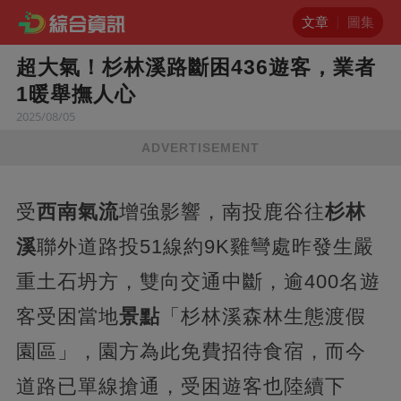
文章
圖集
超大氣！杉林溪路斷困436遊客，業者
1暖舉撫人心
2025/08/05
ADVERTISEMENT
受
西南氣流
增強影響，南投鹿谷往
杉林
溪
聯外道路投51線約9K雞彎處昨發生嚴
重土石坍方，雙向交通中斷，逾400名遊
客受困當地
景點
「杉林溪森林生態渡假
園區」，園方為此免費招待食宿，而今
道路已單線搶通，受困遊客也陸續下