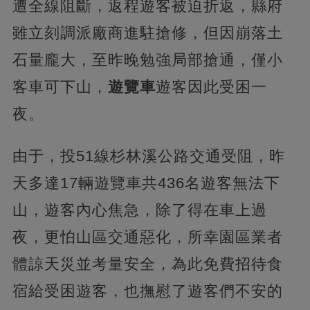
遭全線阻斷，返程遊客被迫折返，縣府
雖立刻調派廠商進駐搶修，但因崩落土
石量龐大，至昨晚勉強局部搶通，僅小
客車可下山，
遊覽車
遊客因此受困一
夜。
由于，投51線杉林溪公路交通受阻，昨
天多達17輛遊覽車共436名遊客無法下
山，遊客內心焦急，除了得在車上過
夜，更怕山區交通惡化，所幸園區業者
體諒天災並考量安全，為此免費招待食
宿給受困遊客，也撫慰了遊客們不安的