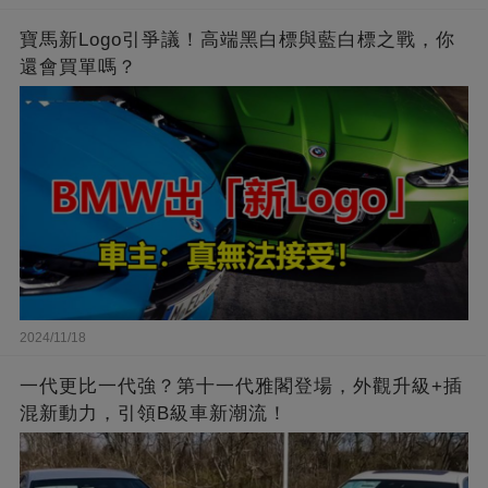
寶馬新Logo引爭議！高端黑白標與藍白標之戰，你
還會買單嗎？
2024/11/18
一代更比一代強？第十一代雅閣登場，外觀升級+插
混新動力，引領B級車新潮流！