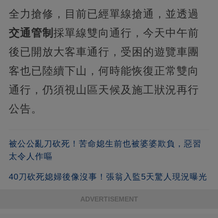
全力搶修，目前已經單線搶通，並透過
交通管制
採單線雙向通行，今天中午前
後已開放大客車通行，受困的遊覽車團
客也已陸續下山，何時能恢復正常雙向
通行，仍須視山區天候及施工狀況再行
公告。
被公公亂刀砍死！苦命媳生前也被婆婆欺負，惡習
太令人作嘔
40刀砍死媳婦後像沒事！張翁入監5天驚人現況曝光
ADVERTISEMENT