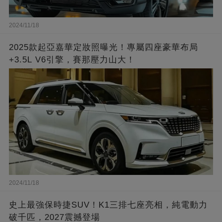
2024/11/18
2025款起亞嘉華定妝照曝光！專屬四座豪華布局
+3.5L V6引擎，賽那壓力山大！
2024/11/18
史上最強保時捷SUV！K1三排七座亮相，純電動力
破千匹，2027震撼登場