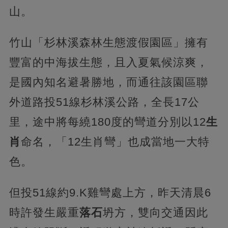
山。
竹山「杉林溪森林生態渡假園區」擁有
豐富的中海拔生態，且入夏氣候涼爽，
是國內知名避暑勝地，而通往該園區聯
外道路投51線杉林溪公路，全長17公
里，途中將每繞180度的彎道分別以12
生
肖
命名，「12生肖彎」也成當地一大特
色。
但投51線約9.K雞彎處上方，昨天清晨6
時許發生嚴重
落石
坍方，雙向交通因此