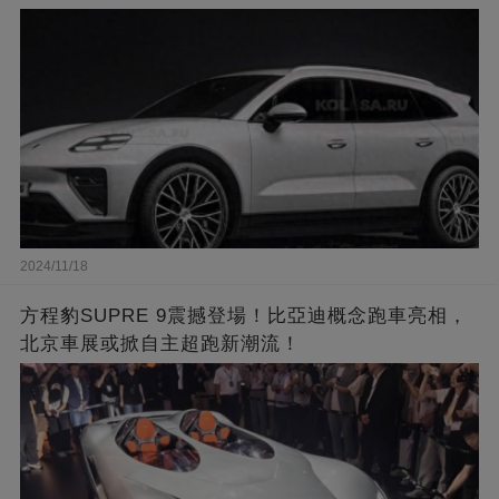
2024/11/18
方程豹SUPRE 9震撼登場！比亞迪概念跑車亮相，
北京車展或掀自主超跑新潮流！