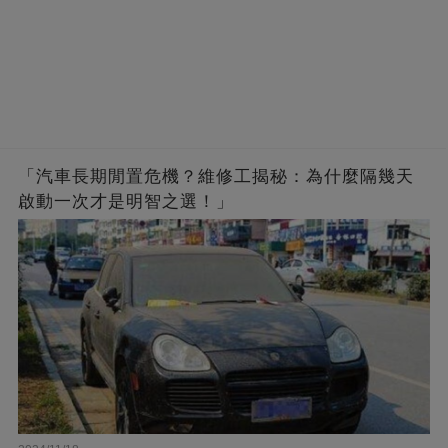
「汽車長期閒置危機？維修工揭秘：為什麼隔幾天
啟動一次才是明智之選！」