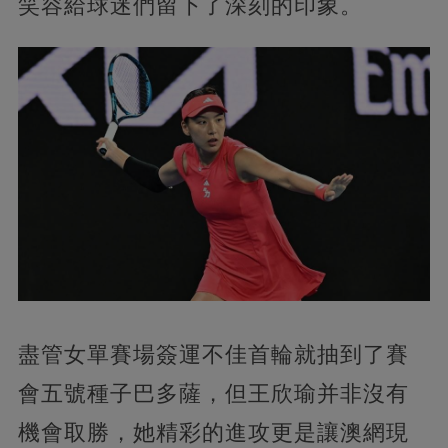
笑容給球迷們留下了深刻的印象。
盡管女單賽場簽運不佳首輪就抽到了賽
會五號種子巴多薩，但王欣瑜并非沒有
機會取勝，她精彩的進攻更是讓澳網現