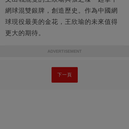
網球混雙銀牌，創造歷史。作為中國網
球現役最美的金花，王欣瑜的未來值得
更大的期待。
ADVERTISEMENT
下一頁