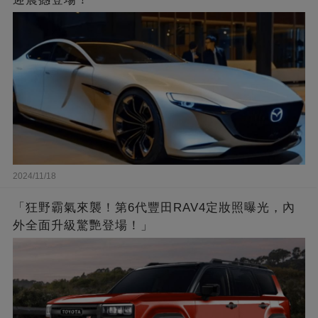
2024/11/18
「狂野霸氣來襲！第6代豐田RAV4定妝照曝光，內
外全面升級驚艷登場！」