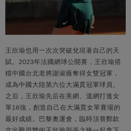
王欣瑜也用一次次突破兌現著自己的天
賦。2023年法國網球公開賽，王欣瑜搭
檔中國台北老將謝淑薇奪得女雙冠軍，
成為中國大陸第六位大滿貫冠軍球員。
之后，王欣瑜先后在美網、溫網打進女
單16強，創造自己在大滿貫女單賽場的
最好成績。巴黎奧運會，臨時頂替鄭欽
文出戰混雙的王欣瑜與張之臻一起拿下