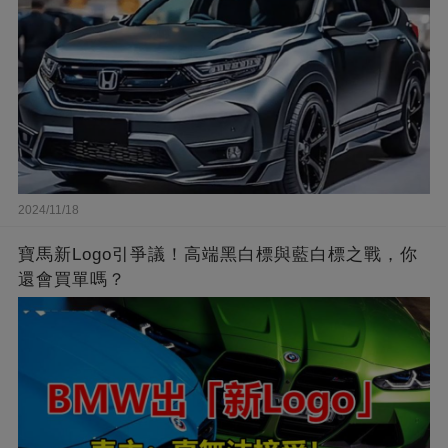
2024/11/18
寶馬新Logo引爭議！高端黑白標與藍白標之戰，你
還會買單嗎？