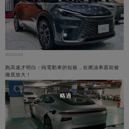
2024/11/18
跑高速才明白：純電動車的短板，在燃油車面前被
徹底放大！
略過