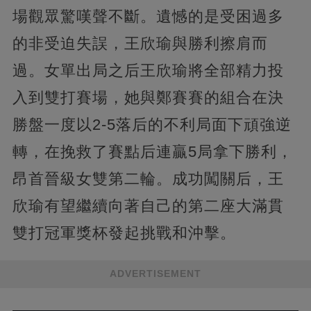
場觀眾驚嘆聲不斷。遺憾的是受困過多
的非受迫失誤，王欣瑜與勝利擦肩而
過。女單出局之后王欣瑜將全部精力投
入到雙打賽場，她與鄭賽賽的組合在決
勝盤一度以2-5落后的不利局面下頑強逆
轉，在挽救了賽點后連贏5局拿下勝利，
昂首晉級女雙第二輪。成功闖關后，王
欣瑜有望繼續向著自己的第二座大滿貫
雙打冠軍獎杯發起挑戰和沖擊。
ADVERTISEMENT