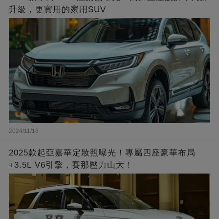
升級，更實用的家用SUV
2024/11/18
2025款起亞嘉華定妝照曝光！專屬四座豪華布局
+3.5L V6引擎，賽那壓力山大！