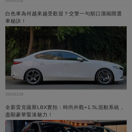
2024/11/18
白色車為何越來越受歡迎？交警一句順口溜揭開選
車秘訣！
2024/11/18
全新雷克薩斯LBX實拍：時尚外觀+1.5L混動系統，
盡顯豪華緊湊魅力！