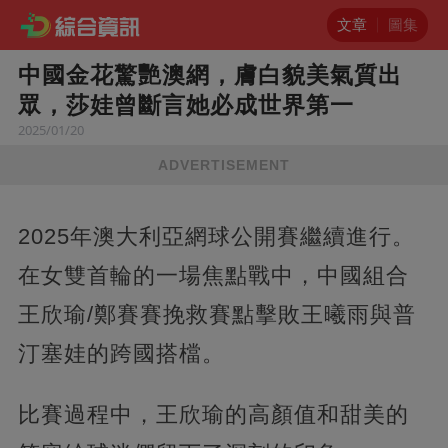
文章
圖集
中國金花驚艷澳網，膚白貌美氣質出
眾，莎娃曾斷言她必成世界第一
2025/01/20
ADVERTISEMENT
2025年澳大利亞網球公開賽繼續進行。
在女雙首輪的一場焦點戰中，中國組合
王欣瑜/鄭賽賽挽救賽點擊敗王曦雨與普
汀塞娃的跨國搭檔。
比賽過程中，王欣瑜的高顏值和甜美的