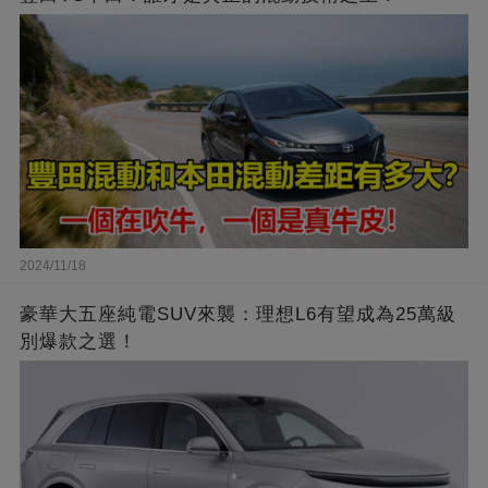
2024/11/18
豪華大五座純電SUV來襲：理想L6有望成為25萬級
別爆款之選！