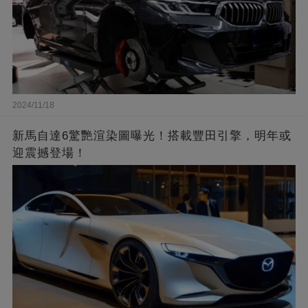
2024/11/18
新馬自達6驚艷渲染圖曝光！搭載豐田引擎，明年或
迎震撼登場！