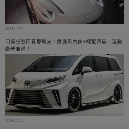
2024/11/18
四座版豐田賽那曝光！家庭風內飾+標配四驅，運動
豪華兼備！
2024/11/18