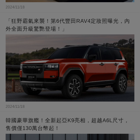
2024/11/18
「狂野霸氣來襲！第6代豐田RAV4定妝照曝光，內
外全面升級驚艷登場！」
2024/11/18
韓國豪華旗艦！全新起亞K9亮相，超越A6L尺寸，
售價僅130萬台幣起！