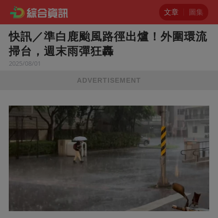
文章
圖集
快訊／準白鹿颱風路徑出爐！外圍環流
掃台，週末雨彈狂轟
2025/08/01
ADVERTISEMENT