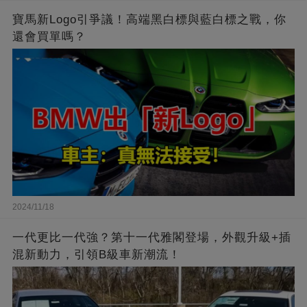
寶馬新Logo引爭議！高端黑白標與藍白標之戰，你
還會買單嗎？
2024/11/18
一代更比一代強？第十一代雅閣登場，外觀升級+插
混新動力，引領B級車新潮流！