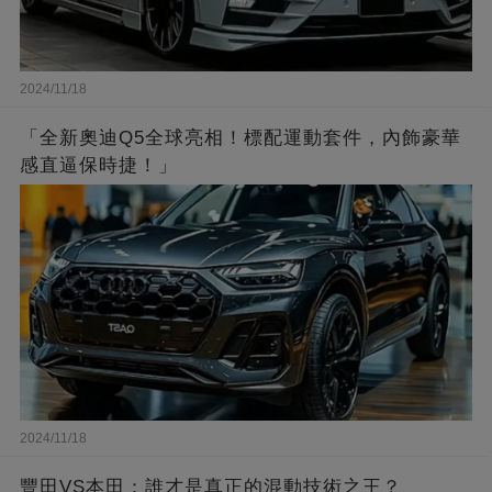
2024/11/18
「全新奧迪Q5全球亮相！標配運動套件，內飾豪華
感直逼保時捷！」
2024/11/18
豐田VS本田：誰才是真正的混動技術之王？