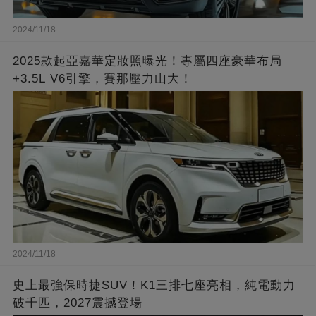
2024/11/18
2025款起亞嘉華定妝照曝光！專屬四座豪華布局
+3.5L V6引擎，賽那壓力山大！
2024/11/18
史上最強保時捷SUV！K1三排七座亮相，純電動力
破千匹，2027震撼登場