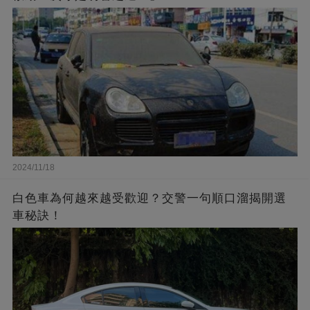
2024/11/18
白色車為何越來越受歡迎？交警一句順口溜揭開選
車秘訣！