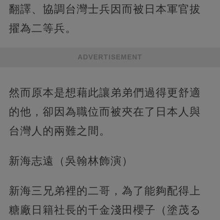
翻譯、協調台灣士兵因而被日本軍官拔
擢為二等兵。
ADVERTISEMENT
然而原本是想藉此讓弟弟們過得更舒適
的他，卻因為職位而被夾在了日本人與
台灣人的兩難之間。
新海志遠（吳翰林飾演）
新海三兄弟裡的二哥，為了能夠配得上
糖廠日籍社長的千金淺田櫻子（塗茂る