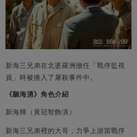
新海三兄弟在北婆羅洲擔任「戰俘監視
員」時被捲入了屠殺事件中。
《聽海湧》角色介紹
新海輝（黃冠智飾演）
新海三兄弟裡的大哥，力爭上游當戰俘