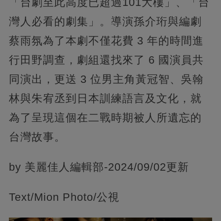
「台劇至此高度已超過101大樓」、「台
灣人必看的劇集」。導演孫介珩與編劇
蔡雨氛為了本劇不僅花費 3 年的時間進
行田野調查，劇組還找來了 6 國演員共
同演出，更送 3 位男主角黃冠智、吳翰
林與朱宥丞到日本訓練語言及文化，就
為了呈現這個在二戰時期被人所遺忘的
台灣故事。
by 美麗佳人編輯部-2024/09/02更新
Text/Mion Photo/公視