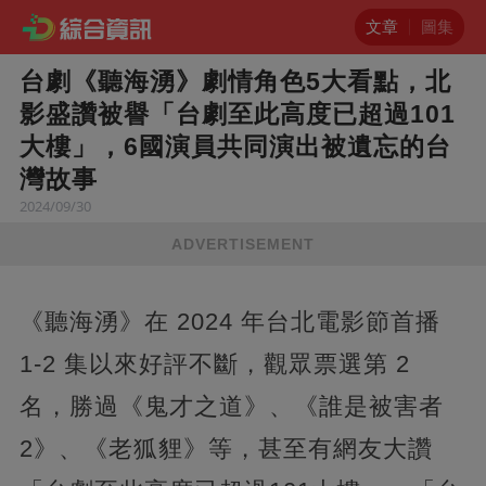
文章
圖集
台劇《聽海湧》劇情角色5大看點，北
影盛讚被譽「台劇至此高度已超過101
大樓」，6國演員共同演出被遺忘的台
灣故事
2024/09/30
ADVERTISEMENT
《聽海湧》在 2024 年台北電影節首播
1-2 集以來好評不斷，觀眾票選第 2
名，勝過《鬼才之道》、《誰是被害者
2》、《老狐貍》等，甚至有網友大讚