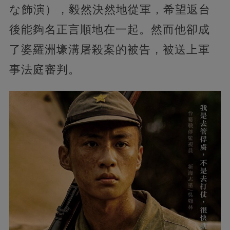
な飾演），毅然決然地從軍，希望返台
後能夠名正言順地在一起。然而他卻成
了婆羅洲壕溝屠殺案的被告，被送上軍
事法庭審判。