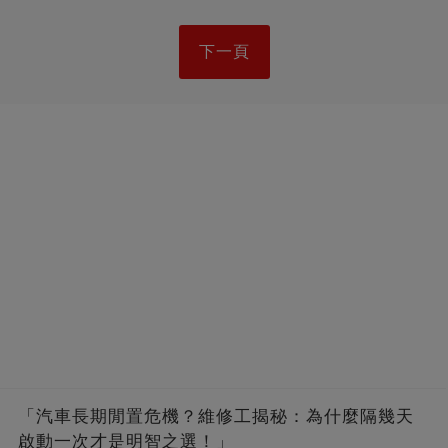
下一頁
「汽車長期閒置危機？維修工揭秘：為什麼隔幾天
啟動一次才是明智之選！」