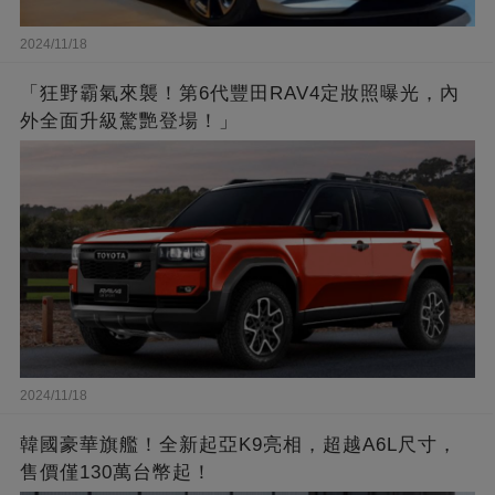
2024/11/18
「狂野霸氣來襲！第6代豐田RAV4定妝照曝光，內
外全面升級驚艷登場！」
2024/11/18
韓國豪華旗艦！全新起亞K9亮相，超越A6L尺寸，
售價僅130萬台幣起！