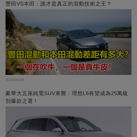
豐田VS本田：誰才是真正的混動技術之王？
2024/11/18
豪華大五座純電SUV來襲：理想L6有望成為25萬級
別爆款之選！