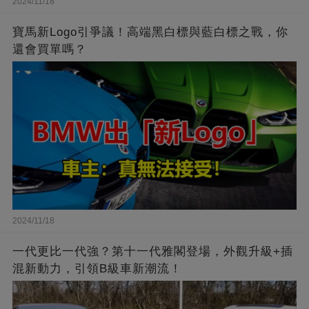
2024/11/18
寶馬新Logo引爭議！高端黑白標與藍白標之戰，你
還會買單嗎？
2024/11/18
一代更比一代強？第十一代雅閣登場，外觀升級+插
混新動力，引領B級車新潮流！