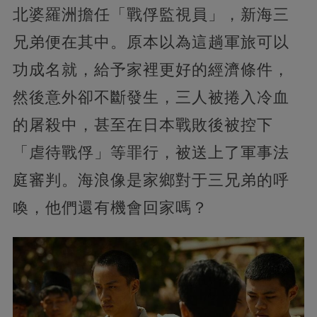
北婆羅洲擔任「戰俘監視員」，新海三
兄弟便在其中。原本以為這趟軍旅可以
功成名就，給予家裡更好的經濟條件，
然後意外卻不斷發生，三人被捲入冷血
的屠殺中，甚至在日本戰敗後被控下
「虐待戰俘」等罪行，被送上了軍事法
庭審判。海浪像是家鄉對于三兄弟的呼
喚，他們還有機會回家嗎？