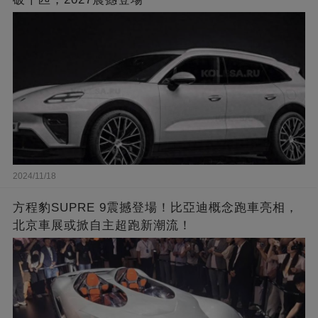
2024/11/18
方程豹SUPRE 9震撼登場！比亞迪概念跑車亮相，
北京車展或掀自主超跑新潮流！