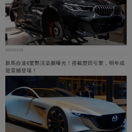
2024/11/18
新馬自達6驚艷渲染圖曝光！搭載豐田引擎，明年或
迎震撼登場！