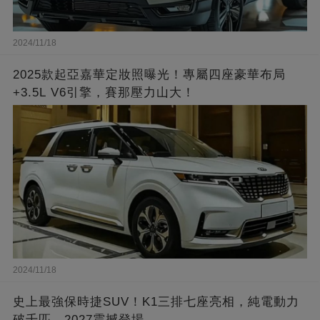
2024/11/18
2025款起亞嘉華定妝照曝光！專屬四座豪華布局
+3.5L V6引擎，賽那壓力山大！
2024/11/18
史上最強保時捷SUV！K1三排七座亮相，純電動力
破千匹，2027震撼登場