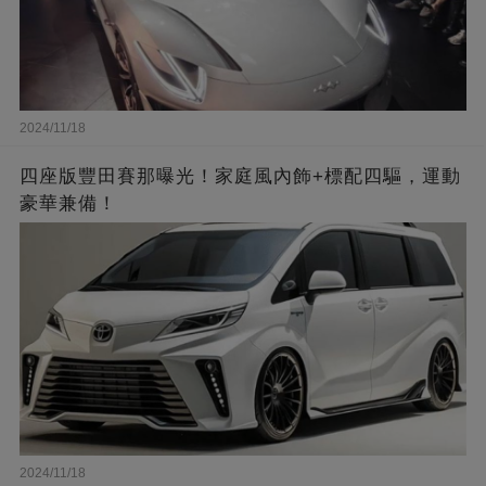
2024/11/18
四座版豐田賽那曝光！家庭風內飾+標配四驅，運動
豪華兼備！
2024/11/18