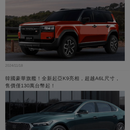
2024/11/18
韓國豪華旗艦！全新起亞K9亮相，超越A6L尺寸，
售價僅130萬台幣起！