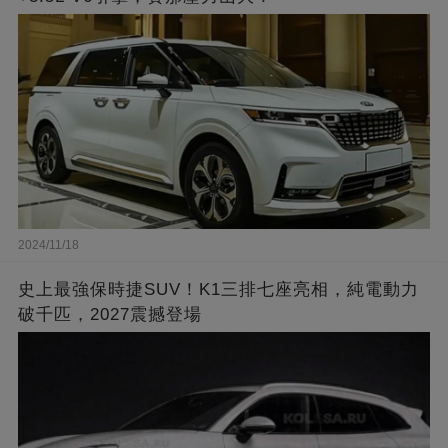
2024/11/18
史上最強保時捷SUV！K1三排七座亮相，純電動力
破千匹，2027震撼登場