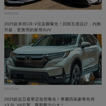
2024/11/18
2025款本田CR-V渲染圖曝光！回歸五座設計，內飾
升級，更實用的家用SUV
2024/11/18
2025款起亞嘉華定妝照曝光！專屬四座豪華布局
+3.5L V6引擎，賽那壓力山大！