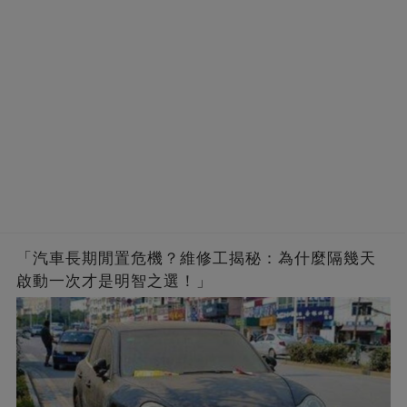
「汽車長期閒置危機？維修工揭秘：為什麼隔幾天
啟動一次才是明智之選！」