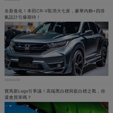
全新進化！本田CR-V取消大七座，豪華內飾+四排
氣設計引爆期待！
2024/11/18
寶馬新Logo引爭議！高端黑白標與藍白標之戰，你
還會買單嗎？