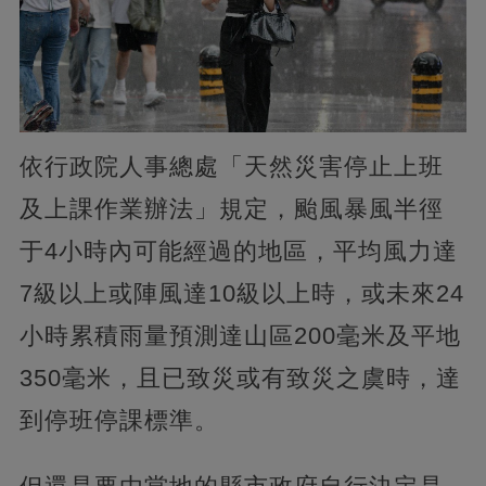
依行政院人事總處「天然災害停止上班
及上課作業辦法」規定，颱風暴風半徑
于4小時內可能經過的地區，平均風力達
7級以上或陣風達10級以上時，或未來24
小時累積雨量預測達山區200毫米及平地
350毫米，且已致災或有致災之虞時，達
到停班停課標準。