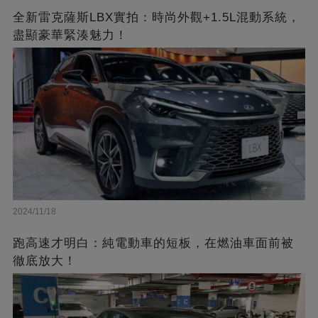
全新雷克薩斯LBX實拍：時尚外觀+1.5L混動系統，
盡顯豪華緊湊魅力！
2024/11/18
跑高速才明白：純電動車的短板，在燃油車面前被
徹底放大！