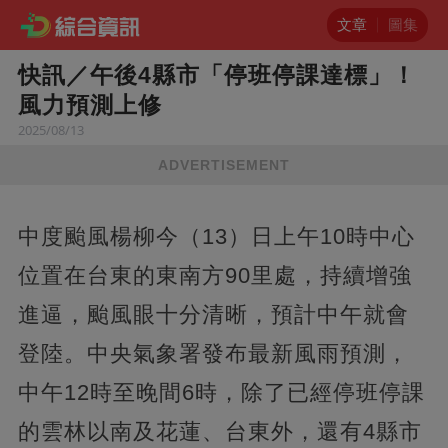
文章
圖集
快訊／午後4縣市「停班停課達標」！
風力預測上修
2025/08/13
ADVERTISEMENT
中度颱風楊柳今（13）日上午10時中心
位置在台東的東南方90里處，持續增強
進逼，颱風眼十分清晰，預計中午就會
登陸。中央氣象署發布最新風雨預測，
中午12時至晚間6時，除了已經停班停課
的雲林以南及花蓮、台東外，還有4縣市