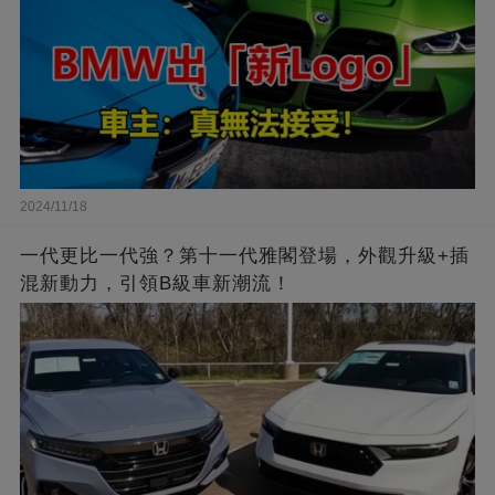
2024/11/18
一代更比一代強？第十一代雅閣登場，外觀升級+插
混新動力，引領B級車新潮流！