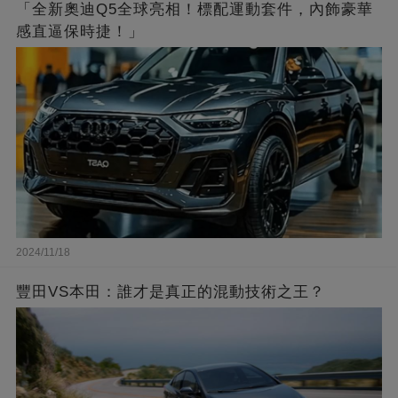
「全新奧迪Q5全球亮相！標配運動套件，內飾豪華
感直逼保時捷！」
2024/11/18
豐田VS本田：誰才是真正的混動技術之王？