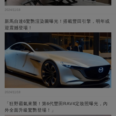
2024/11/18
新馬自達6驚艷渲染圖曝光！搭載豐田引擎，明年或
迎震撼登場！
2024/11/18
「狂野霸氣來襲！第6代豐田RAV4定妝照曝光，內
外全面升級驚艷登場！」