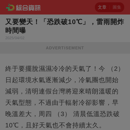
文章
圖集
又要變天！「恐跌破10℃」，雷雨開炸
時間曝
2025/04/02
ADVERTISEMENT
終于要擺脫濕濕冷冷的天氣了！今 （2）
日起環境水氣逐漸減少，冷氣團也開始
減弱，清明連假台灣將迎來晴朗溫暖的
天氣型態，不過由于輻射冷卻影響，早
晚溫差大，周四 （3） 清晨低溫恐跌破
10℃，且好天氣也不會持續太久。