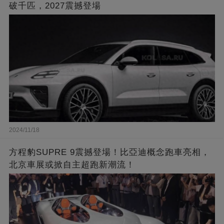
破千匹，2027震撼登場
2024/11/18
方程豹SUPRE 9震撼登場！比亞迪概念跑車亮相，
北京車展或掀自主超跑新潮流！