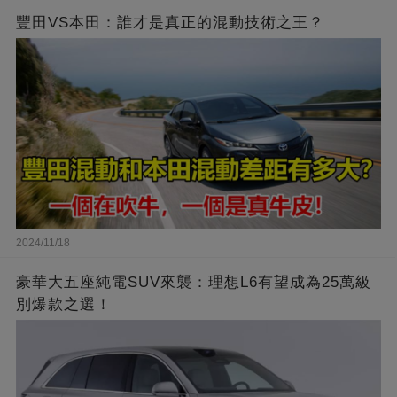
豐田VS本田：誰才是真正的混動技術之王？
2024/11/18
豪華大五座純電SUV來襲：理想L6有望成為25萬級
別爆款之選！