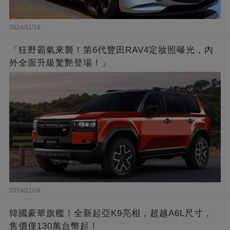
2024/11/18
「狂野霸氣來襲！第6代豐田RAV4定妝照曝光，內
外全面升級驚艷登場！」
2024/11/18
韓國豪華旗艦！全新起亞K9亮相，超越A6L尺寸，
售價僅130萬台幣起！