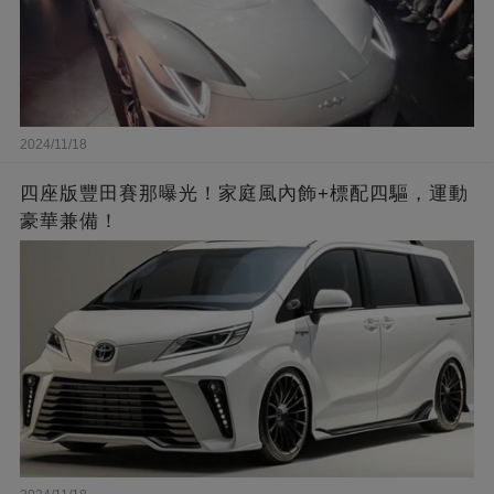
2024/11/18
四座版豐田賽那曝光！家庭風內飾+標配四驅，運動
豪華兼備！