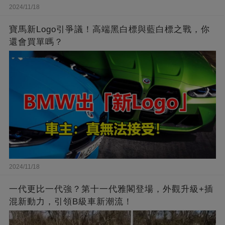
2024/11/18
寶馬新Logo引爭議！高端黑白標與藍白標之戰，你
還會買單嗎？
2024/11/18
一代更比一代強？第十一代雅閣登場，外觀升級+插
混新動力，引領B級車新潮流！