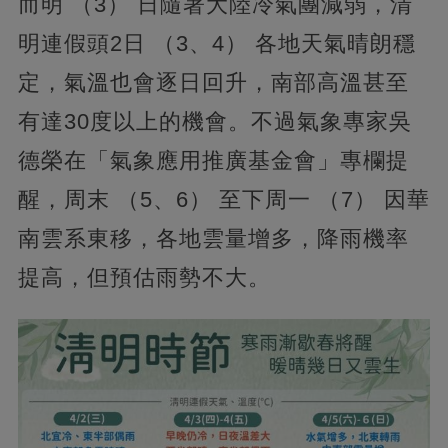
而明 （3） 日隨著大陸冷氣團減弱，清
明連假頭2日 （3、4） 各地天氣晴朗穩
定，氣溫也會逐日回升，南部高溫甚至
有達30度以上的機會。不過氣象專家吳
德榮在「氣象應用推廣基金會」專欄提
醒，周末 （5、6） 至下周一 （7） 因華
南雲系東移，各地雲量增多，降雨機率
提高，但預估雨勢不大。