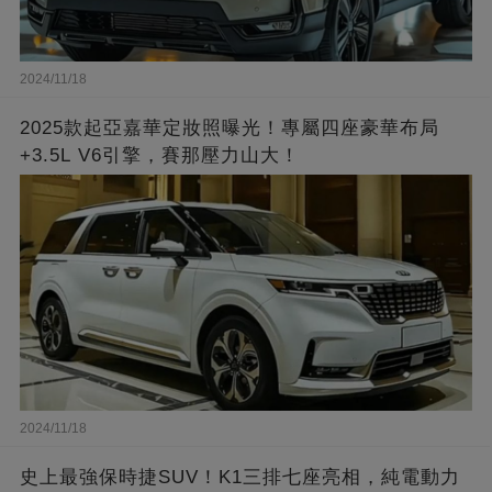
2024/11/18
2025款起亞嘉華定妝照曝光！專屬四座豪華布局
+3.5L V6引擎，賽那壓力山大！
2024/11/18
史上最強保時捷SUV！K1三排七座亮相，純電動力