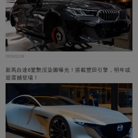
2024/11/18
新馬自達6驚艷渲染圖曝光！搭載豐田引擎，明年或
迎震撼登場！