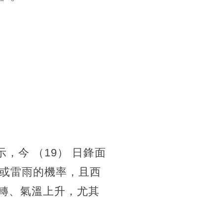
，今 （19） 日鋒面
或雷雨的機率，且西
好轉、氣溫上升，尤其