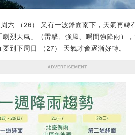
 至周六 （26） 又有一波鋒面南下，天氣再
「劇烈天氣」（雷擊、強風、瞬間強降雨），
要到下周日 （27） 天氣才會逐漸好轉。
ADVERTISEMENT