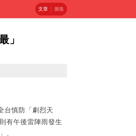
文章
圖集
最」
，全台慎防「劇烈天
則有午後雷陣雨發生
」。