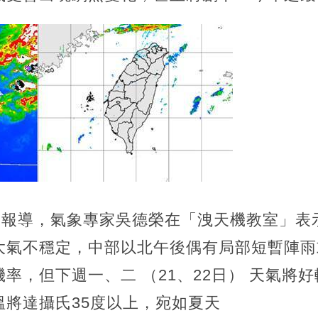
》報導，氣象專家吳德榮在「洩天機教室」表示
大氣不穩定，中部以北午後偶有局部短暫陣雨
率，但下週一、二 （21、22日） 天氣將
溫將達攝氏35度以上，宛如夏天