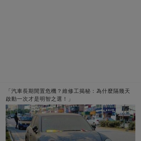
「汽車長期閒置危機？維修工揭秘：為什麼隔幾天
啟動一次才是明智之選！」