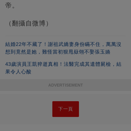
帝。
（翻攝自微博）
結婚22年不藏了！謝祖武嬌妻身份瞞不住，萬萬沒
想到竟然是她，難怪當初狠甩嶽翎不娶張玉嬿
43歲演員王凱猝逝真相！法醫完成其遺體屍檢，結
果令人心酸
ADVERTISEMENT
下一頁