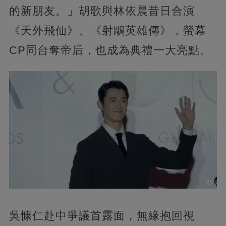
的新朋友。」胡歌與林依晨昔日合演
《天外飛仙》、《射鵰英雄傳》，螢幕
CP同台奪帝后，也成為典禮一大亮點。
吳慷仁赴中爭議首露面，無緣抱回視