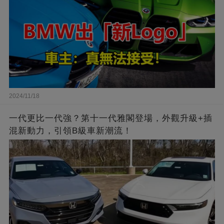
2024/11/18
一代更比一代強？第十一代雅閣登場，外觀升級+插
混新動力，引領B級車新潮流！