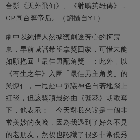
合影《天外飛仙》、《射鵰英雄傳》，
CP同台奪帝后。（翻攝自YT）
劇中以純情人然擄獲劇迷芳心的柯震
東，早前喊話希望拿獎回家，可惜未能
如願抱回「最佳男配角獎」；此外，以
《有生之年》入圍「最佳男主角獎」的
吳慷仁，一甩赴中爭議神色自若地踏上
紅毯，但該獎項最終由《繁花》胡歌奪
下，他表示：「今天對我來說是一個非
常美妙的夜晚，因為我遇到了好久不見
的老朋友，然後也認識了很多非常優秀