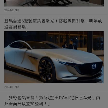
2024/11/18
新馬自達6驚艷渲染圖曝光！搭載豐田引擎，明年或
迎震撼登場！
2024/11/18
「狂野霸氣來襲！第6代豐田RAV4定妝照曝光，內
外全面升級驚艷登場！」