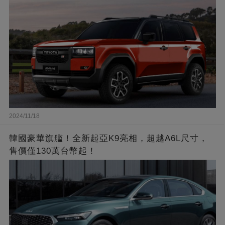
2024/11/18
韓國豪華旗艦！全新起亞K9亮相，超越A6L尺寸，
售價僅130萬台幣起！