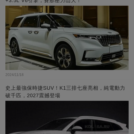
+3.5L V6引擎，賽那壓力山大！
2024/11/18
史上最強保時捷SUV！K1三排七座亮相，純電動力
破千匹，2027震撼登場