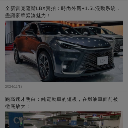
全新雷克薩斯LBX實拍：時尚外觀+1.5L混動系統，
盡顯豪華緊湊魅力！
2024/11/18
跑高速才明白：純電動車的短板，在燃油車面前被
徹底放大！