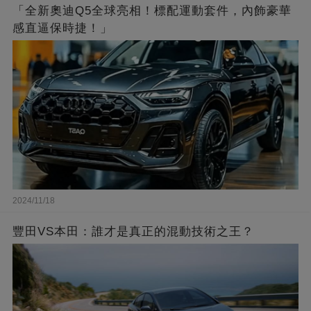
「全新奧迪Q5全球亮相！標配運動套件，內飾豪華
感直逼保時捷！」
2024/11/18
豐田VS本田：誰才是真正的混動技術之王？