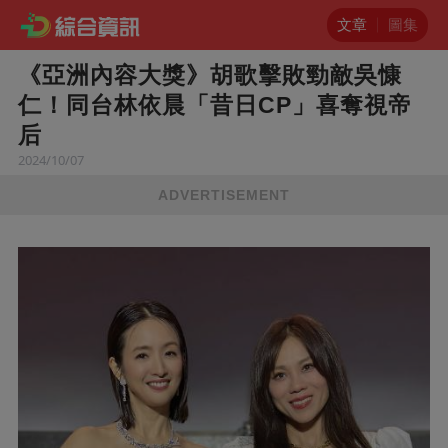
文章
圖集
《亞洲內容大獎》胡歌擊敗勁敵吳慷
仁！同台林依晨「昔日CP」喜奪視帝
后
2024/10/07
ADVERTISEMENT