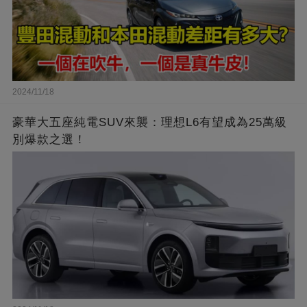
2024/11/18
豪華大五座純電SUV來襲：理想L6有望成為25萬級
別爆款之選！