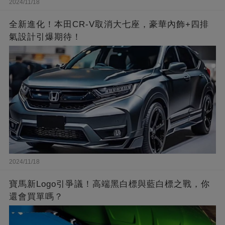
2024/11/18
全新進化！本田CR-V取消大七座，豪華內飾+四排
氣設計引爆期待！
2024/11/18
寶馬新Logo引爭議！高端黑白標與藍白標之戰，你
還會買單嗎？