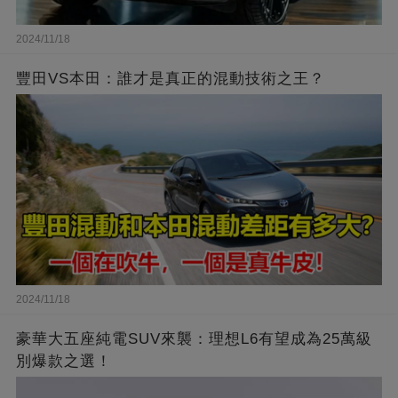
2024/11/18
豐田VS本田：誰才是真正的混動技術之王？
2024/11/18
豪華大五座純電SUV來襲：理想L6有望成為25萬級
別爆款之選！