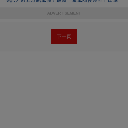
快訊／週五放颱風假？最新「暴風圈侵襲率」出爐
ADVERTISEMENT
下一頁