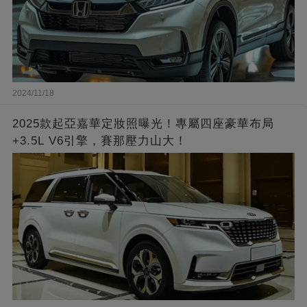
2024/11/18
2025款起亞嘉華定妝照曝光！專屬四座豪華布局
+3.5L V6引擎，賽那壓力山大！