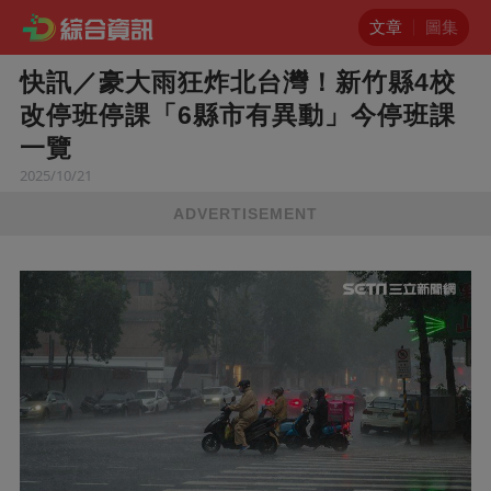
文章
圖集
快訊／豪大雨狂炸北台灣！新竹縣4校
改停班停課「6縣市有異動」今停班課
一覽
2025/10/21
ADVERTISEMENT