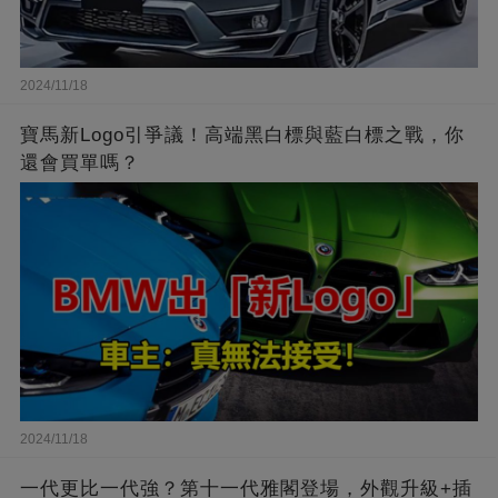
2024/11/18
寶馬新Logo引爭議！高端黑白標與藍白標之戰，你
還會買單嗎？
2024/11/18
一代更比一代強？第十一代雅閣登場，外觀升級+插