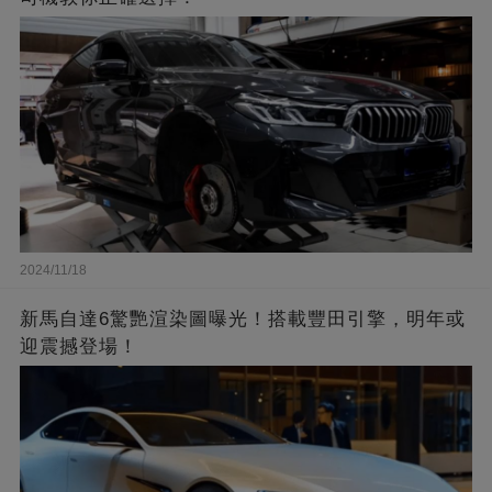
2024/11/18
新馬自達6驚艷渲染圖曝光！搭載豐田引擎，明年或
迎震撼登場！