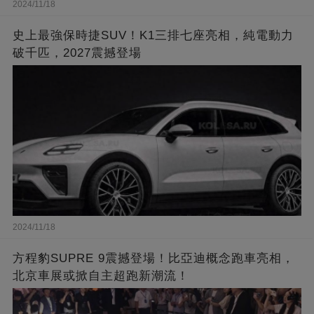
2024/11/18
史上最強保時捷SUV！K1三排七座亮相，純電動力
破千匹，2027震撼登場
2024/11/18
方程豹SUPRE 9震撼登場！比亞迪概念跑車亮相，
北京車展或掀自主超跑新潮流！