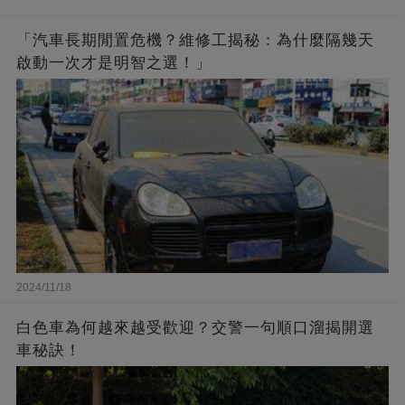
「汽車長期閒置危機？維修工揭秘：為什麼隔幾天
啟動一次才是明智之選！」
2024/11/18
白色車為何越來越受歡迎？交警一句順口溜揭開選
車秘訣！