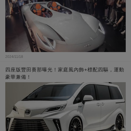
2024/11/18
四座版豐田賽那曝光！家庭風內飾+標配四驅，運動
豪華兼備！