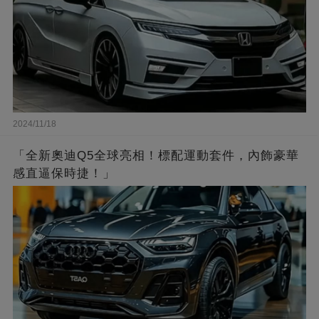
2024/11/18
「全新奧迪Q5全球亮相！標配運動套件，內飾豪華
感直逼保時捷！」