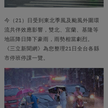
今（21）日受到東北季風及颱風外圍環
流共伴效應影響，雙北、宜蘭、基隆等
地區降日降下豪雨，雨勢相當劇烈。
《三立新聞網》為您整理21日全台各縣
市停班停課一覽。