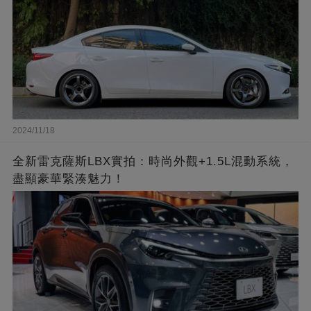
2024/11/18
全新雷克薩斯LBX實拍：時尚外觀+1.5L混動系統，
盡顯豪華緊湊魅力！