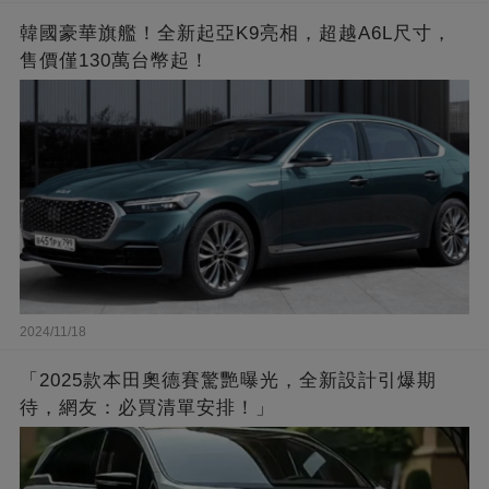
韓國豪華旗艦！全新起亞K9亮相，超越A6L尺寸，
售價僅130萬台幣起！
2024/11/18
「2025款本田奧德賽驚艷曝光，全新設計引爆期
待，網友：必買清單安排！」