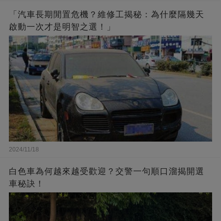
「汽車長期閒置危機？維修工揭秘：為什麼隔幾天
啟動一次才是明智之選！」
2024/11/18
白色車為何越來越受歡迎？交警一句順口溜揭開選
車秘訣！