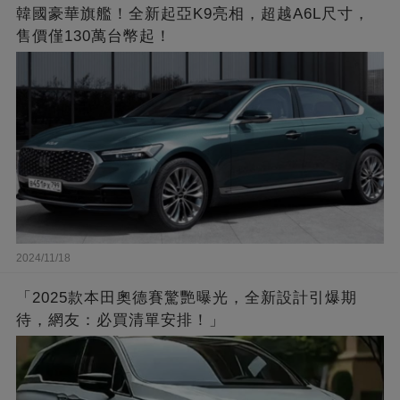
韓國豪華旗艦！全新起亞K9亮相，超越A6L尺寸，
售價僅130萬台幣起！
2024/11/18
「2025款本田奧德賽驚艷曝光，全新設計引爆期
待，網友：必買清單安排！」