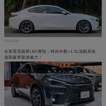
2024/11/18
全新雷克薩斯LBX實拍：時尚外觀+1.5L混動系統，
盡顯豪華緊湊魅力！