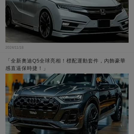
2024/11/18
「全新奧迪Q5全球亮相！標配運動套件，內飾豪華
感直逼保時捷！」