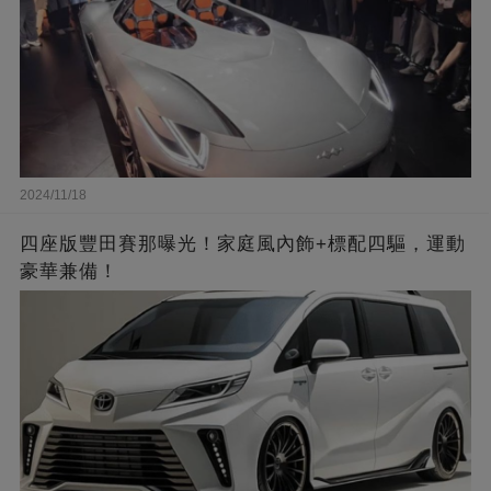
2024/11/18
四座版豐田賽那曝光！家庭風內飾+標配四驅，運動
豪華兼備！