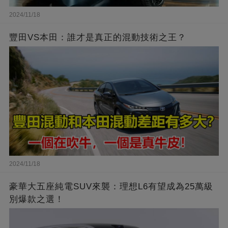
2024/11/18
豐田VS本田：誰才是真正的混動技術之王？
2024/11/18
豪華大五座純電SUV來襲：理想L6有望成為25萬級
別爆款之選！