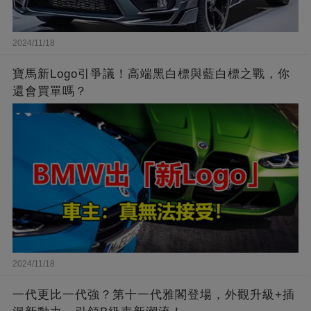
2024/11/18
寶馬新Logo引爭議！高端黑白標與藍白標之戰，你
還會買單嗎？
2024/11/18
一代更比一代強？第十一代雅閣登場，外觀升級+插