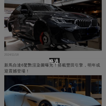
2024/11/18
略過
新馬自達6驚艷渲染圖曝光！搭載豐田引擎，明年或
迎震撼登場！