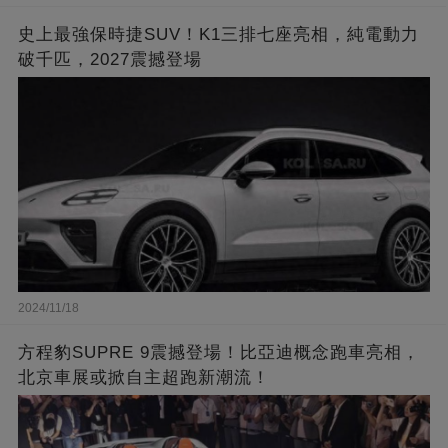
史上最強保時捷SUV！K1三排七座亮相，純電動力
破千匹，2027震撼登場
2024/11/18
方程豹SUPRE 9震撼登場！比亞迪概念跑車亮相，
北京車展或掀自主超跑新潮流！