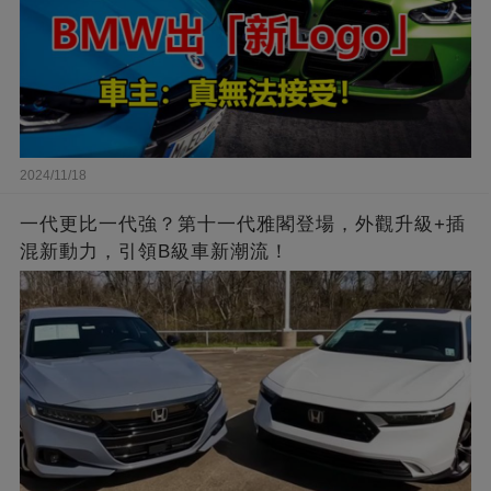
2024/11/18
一代更比一代強？第十一代雅閣登場，外觀升級+插
混新動力，引領B級車新潮流！