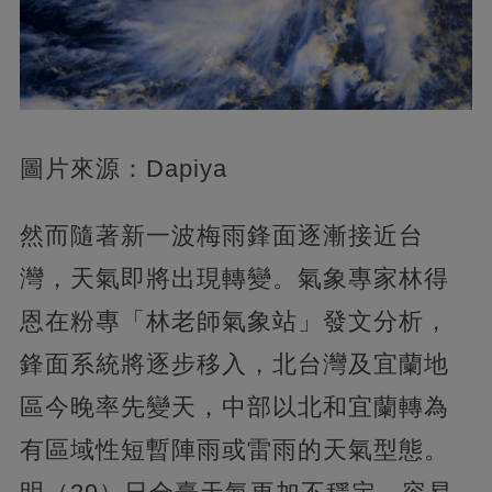
圖片來源：Dapiya
然而隨著新一波梅雨鋒面逐漸接近台
灣，天氣即將出現轉變。氣象專家林得
恩在粉專「林老師氣象站」發文分析，
鋒面系統將逐步移入，北台灣及宜蘭地
區今晚率先變天，中部以北和宜蘭轉為
有區域性短暫陣雨或雷雨的天氣型態。