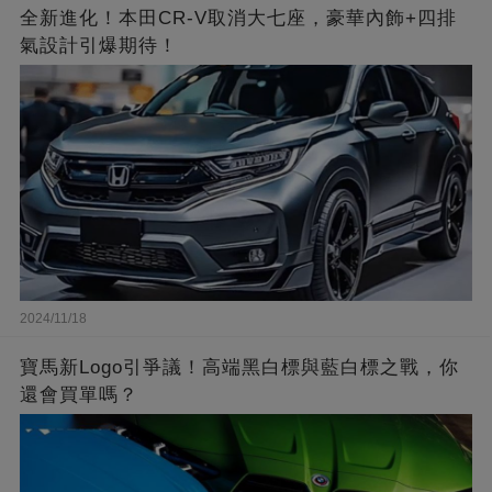
全新進化！本田CR-V取消大七座，豪華內飾+四排
氣設計引爆期待！
2024/11/18
寶馬新Logo引爭議！高端黑白標與藍白標之戰，你
還會買單嗎？