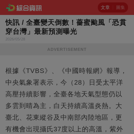
文章
圖集
快訊 / 全臺變天倒數！薔蜜颱風「恐貫
穿台灣」最新預測曝光
2026/05/28
ADVERTISEMENT
根據《TVBS》、《中國時報網》報導，
中央氣象署表示，今（28）日受太平洋
高壓持續影響，全臺各地天氣型態仍以
多雲到晴為主，白天持續高溫炎熱。大
臺北、花東縱谷及中南部內陸地區，更
有機會出現攝氏37度以上的高溫，紫外