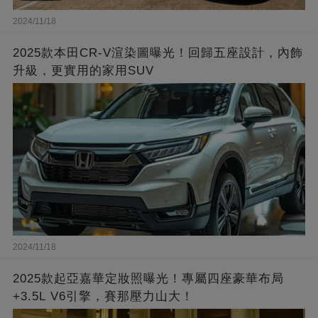
2024/11/18
2025款本田CR-V渲染圖曝光！回歸五座設計，內飾
升級，更實用的家用SUV
2024/11/18
2025款起亞嘉華定妝照曝光！專屬四座豪華布局
+3.5L V6引擎，賽那壓力山大！