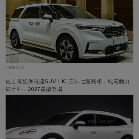
2024/11/18
史上最強保時捷SUV！K1三排七座亮相，純電動力
破千匹，2027震撼登場