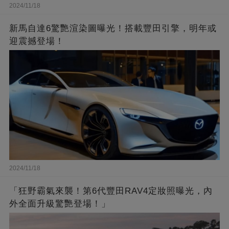
2024/11/18
新馬自達6驚艷渲染圖曝光！搭載豐田引擎，明年或
迎震撼登場！
2024/11/18
「狂野霸氣來襲！第6代豐田RAV4定妝照曝光，內
外全面升級驚艷登場！」