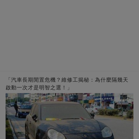
「汽車長期閒置危機？維修工揭秘：為什麼隔幾天
啟動一次才是明智之選！」