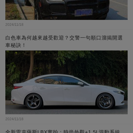
2024/11/18
白色車為何越來越受歡迎？交警一句順口溜揭開選
車秘訣！
2024/11/18
全新雷克薩斯LBX實拍：時尚外觀+1.5L混動系統，