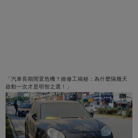
「汽車長期閒置危機？維修工揭秘：為什麼隔幾天
啟動一次才是明智之選！」