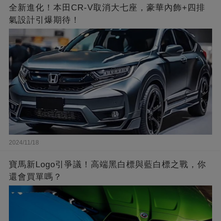
全新進化！本田CR-V取消大七座，豪華內飾+四排
氣設計引爆期待！
2024/11/18
寶馬新Logo引爭議！高端黑白標與藍白標之戰，你
還會買單嗎？