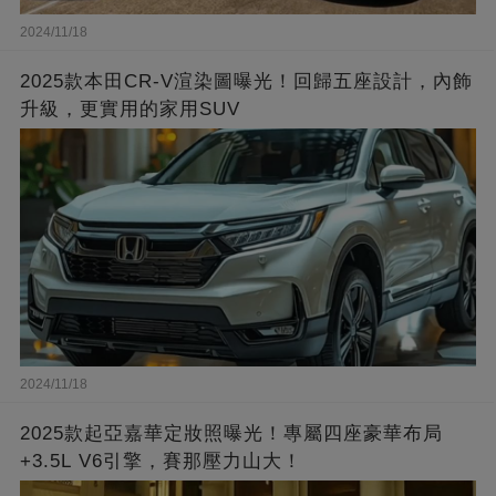
2024/11/18
2025款本田CR-V渲染圖曝光！回歸五座設計，內飾
升級，更實用的家用SUV
2024/11/18
2025款起亞嘉華定妝照曝光！專屬四座豪華布局
+3.5L V6引擎，賽那壓力山大！