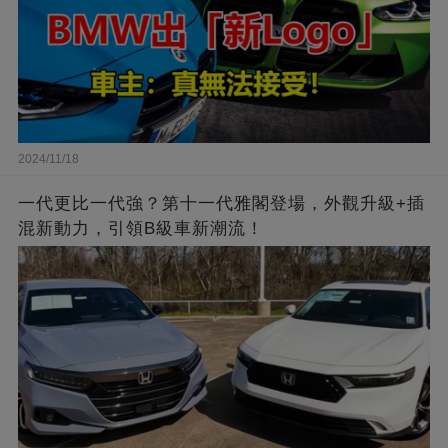
2024/11/18
一代更比一代強？第十一代雅閣登場，外觀升級+插
混新動力，引領B級車新潮流！