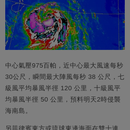
中心氣壓975百帕，近中心最大風速每秒
30公尺，瞬間最大陣風每秒 38 公尺，七
級風平均暴風半徑 120 公里，十級風平
均暴風半徑 50 公里，預料明天2時侵襲
海南島。
另菲律賓東方或琉球東邊海面在雙十連