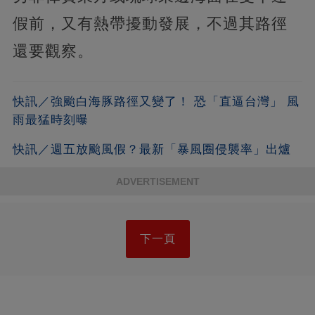
假前，又有熱帶擾動發展，不過其路徑
還要觀察。
快訊／強颱白海豚路徑又變了！ 恐「直逼台灣」 風
雨最猛時刻曝
快訊／週五放颱風假？最新「暴風圈侵襲率」出爐
ADVERTISEMENT
下一頁