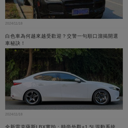
2024/11/18
白色車為何越來越受歡迎？交警一句順口溜揭開選
車秘訣！
2024/11/18
全新雷克薩斯LBX實拍：時尚外觀+1.5L混動系統，