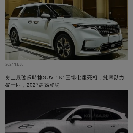
2024/11/18
史上最強保時捷SUV！K1三排七座亮相，純電動力
破千匹，2027震撼登場