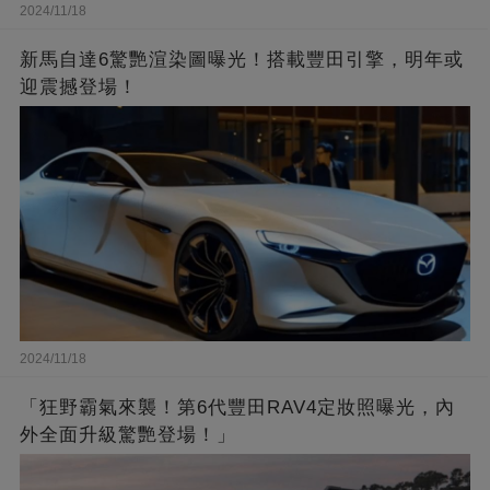
2024/11/18
新馬自達6驚艷渲染圖曝光！搭載豐田引擎，明年或
迎震撼登場！
2024/11/18
「狂野霸氣來襲！第6代豐田RAV4定妝照曝光，內
外全面升級驚艷登場！」