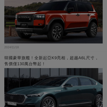
2024/11/18
韓國豪華旗艦！全新起亞K9亮相，超越A6L尺寸，
售價僅130萬台幣起！