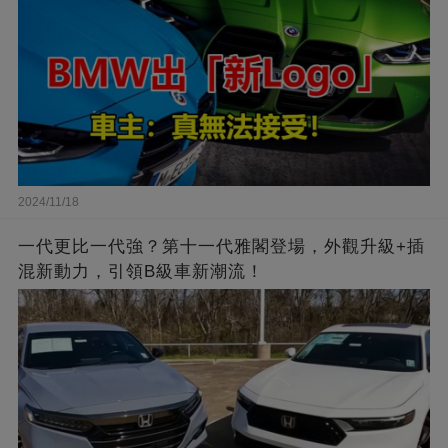
2024/11/18
一代更比一代強？第十一代雅閣登場，外觀升級+插
混新動力，引領B級車新潮流！