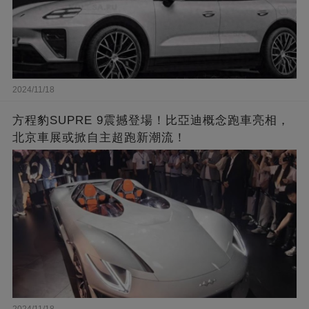
2024/11/18
方程豹SUPRE 9震撼登場！比亞迪概念跑車亮相，
北京車展或掀自主超跑新潮流！