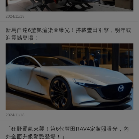
2024/11/18
新馬自達6驚艷渲染圖曝光！搭載豐田引擎，明年或
迎震撼登場！
2024/11/18
「狂野霸氣來襲！第6代豐田RAV4定妝照曝光，內
外全面升級驚艷登場！」