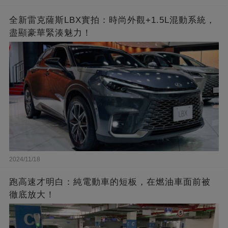
全新雷克薩斯LBX實拍：時尚外觀+1.5L混動系統，
盡顯豪華緊湊魅力！
2024/11/18
跑高速才明白：純電動車的短板，在燃油車面前被
徹底放大！