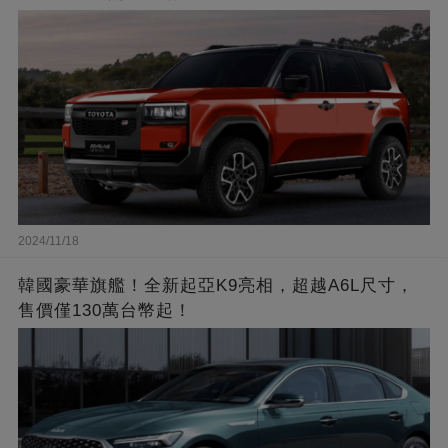
2024/11/18
韓國豪華旗艦！全新起亞K9亮相，超越A6L尺寸，
售價僅130萬台幣起！