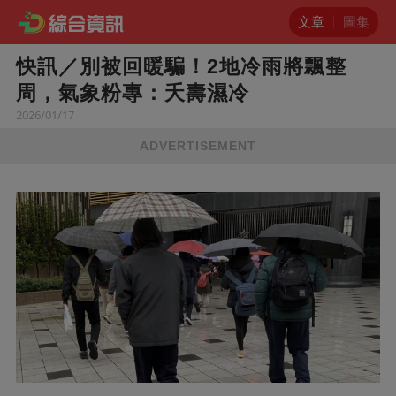
文章
圖集
快訊／別被回暖騙！2地冷雨將飄整
周，氣象粉專：夭壽濕冷
2026/01/17
ADVERTISEMENT