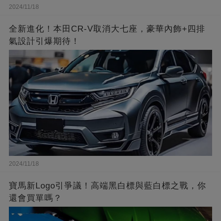
2024/11/18
全新進化！本田CR-V取消大七座，豪華內飾+四排
氣設計引爆期待！
2024/11/18
寶馬新Logo引爭議！高端黑白標與藍白標之戰，你
還會買單嗎？