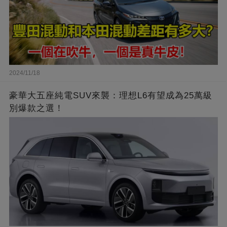
2024/11/18
豪華大五座純電SUV來襲：理想L6有望成為25萬級
別爆款之選！