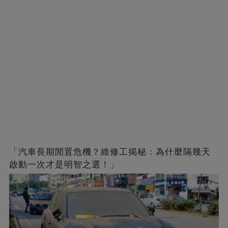
「汽車長期閒置危機？維修工揭秘：為什麼隔幾天
啟動一次才是明智之選！」