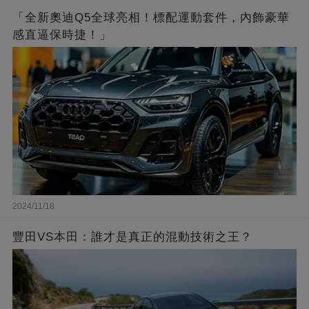
「全新奧迪Q5全球亮相！標配運動套件，內飾豪華
感直逼保時捷！」
2024/11/18
豐田VS本田：誰才是真正的混動技術之王？