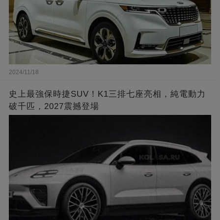
2024/11/18
史上最強保時捷SUV！K1三排七座亮相，純電動力
破千匹，2027震撼登場