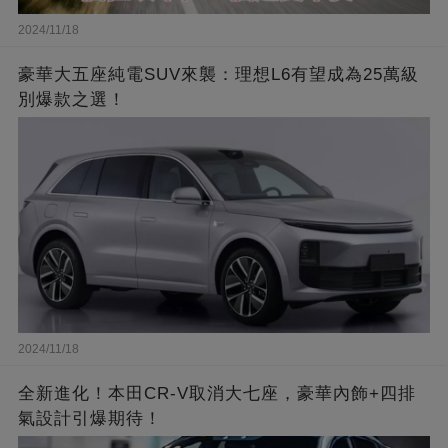
2024/11/18
豪華大五座純電SUV來襲：理想L6有望成為25萬級
別爆款之選！
2024/11/18
全新進化！本田CR-V取消大七座，豪華內飾+四排
氣設計引爆期待！