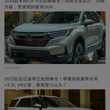
2025款本田CR-V渲染圖曝光！回歸五座設計，內飾
升級，更實用的家用SUV
2024/11/18
2025款起亞嘉華定妝照曝光！專屬四座豪華布局
+3.5L V6引擎，賽那壓力山大！