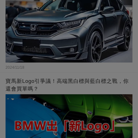
2024/11/18
寶馬新Logo引爭議！高端黑白標與藍白標之戰，你
還會買單嗎？