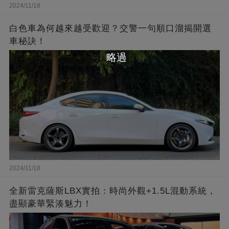
2024/11/18
白色車為何越來越受歡迎？交警一句順口溜揭開選
車秘訣！
略過
2024/11/18
全新雷克薩斯LBX實拍：時尚外觀+1.5L混動系統，
盡顯豪華緊湊魅力！