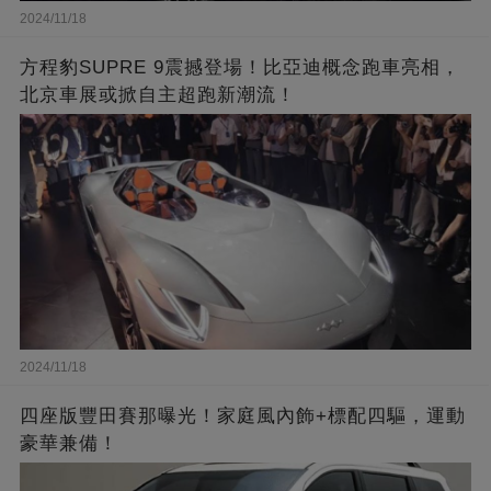
2024/11/18
方程豹SUPRE 9震撼登場！比亞迪概念跑車亮相，
北京車展或掀自主超跑新潮流！
2024/11/18
四座版豐田賽那曝光！家庭風內飾+標配四驅，運動
豪華兼備！