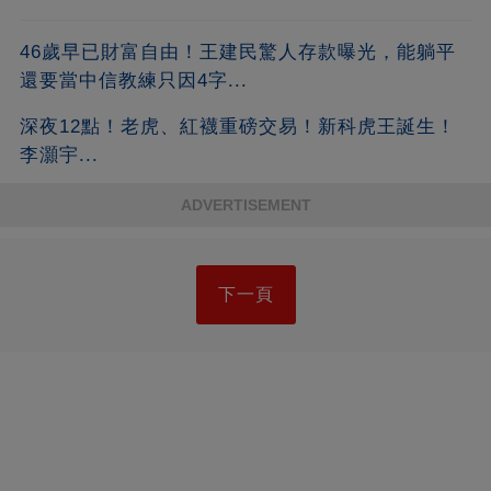
46歲早已財富自由！王建民驚人存款曝光，能躺平
還要當中信教練只因4字...
深夜12點！老虎、紅襪重磅交易！新科虎王誕生！
李灝宇...
ADVERTISEMENT
下一頁