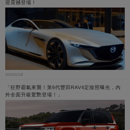
迎震撼登場！
2024/11/18
「狂野霸氣來襲！第6代豐田RAV4定妝照曝光，內
外全面升級驚艷登場！」