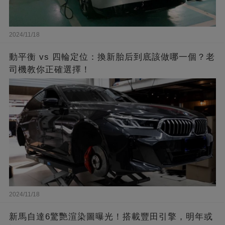
2024/11/18
動平衡 vs 四輪定位：換新胎后到底該做哪一個？老
司機教你正確選擇！
2024/11/18
新馬自達6驚艷渲染圖曝光！搭載豐田引擎，明年或