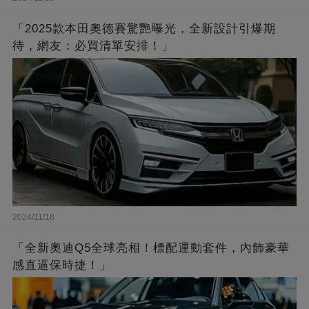
「2025款本田奧德賽驚艷曝光，全新設計引爆期
待，網友：必買清單安排！」
2024/11/18
「全新奧迪Q5全球亮相！標配運動套件，內飾豪華
感直逼保時捷！」