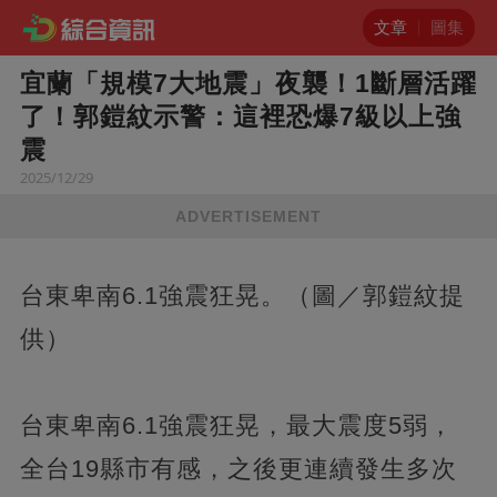
文章
圖集
宜蘭「規模7大地震」夜襲！1斷層活躍
了！郭鎧紋示警：這裡恐爆7級以上強
震
2025/12/29
ADVERTISEMENT
台東卑南6.1強震狂晃。（圖／郭鎧紋提
供）
台東卑南6.1強震狂晃，最大震度5弱，
全台19縣市有感，之後更連續發生多次