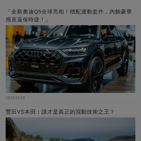
「全新奧迪Q5全球亮相！標配運動套件，內飾豪華
感直逼保時捷！」
2024/11/18
豐田VS本田：誰才是真正的混動技術之王？