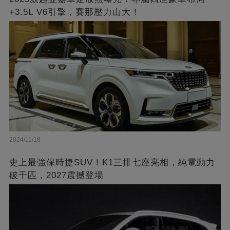
+3.5L V6引擎，賽那壓力山大！
2024/11/18
史上最強保時捷SUV！K1三排七座亮相，純電動力
破千匹，2027震撼登場