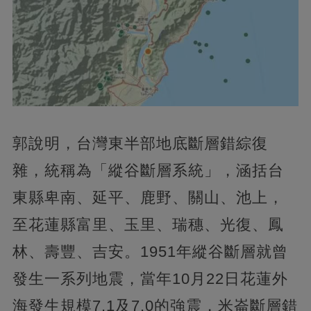
郭說明，台灣東半部地底斷層錯綜復
雜，統稱為「縱谷斷層系統」，涵括台
東縣卑南、延平、鹿野、關山、池上，
至花蓮縣富里、玉里、瑞穗、光復、鳳
林、壽豐、吉安。1951年縱谷斷層就曾
發生一系列地震，當年10月22日花蓮外
海發生規模7.1及7.0的強震，米崙斷層錯