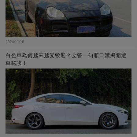
2024/11/18
白色車為何越來越受歡迎？交警一句順口溜揭開選
車秘訣！