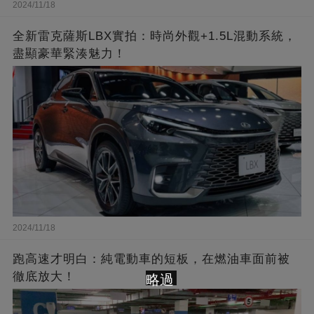
2024/11/18
全新雷克薩斯LBX實拍：時尚外觀+1.5L混動系統，
盡顯豪華緊湊魅力！
2024/11/18
跑高速才明白：純電動車的短板，在燃油車面前被
徹底放大！
略過