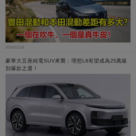
2024/11/18
豪華大五座純電SUV來襲：理想L6有望成為25萬級
別爆款之選！