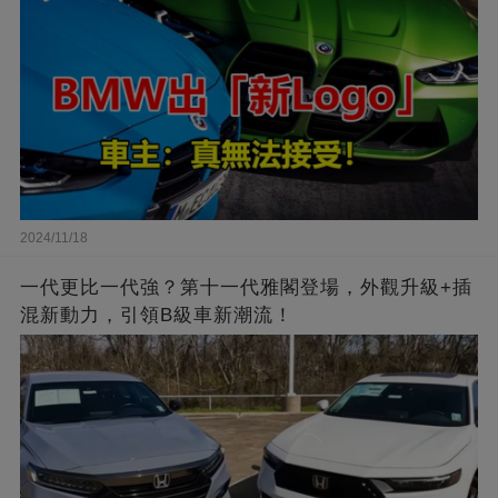
2024/11/18
一代更比一代強？第十一代雅閣登場，外觀升級+插
混新動力，引領B級車新潮流！