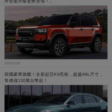
外全面升級驚艷登場！」
2024/11/18
韓國豪華旗艦！全新起亞K9亮相，超越A6L尺寸，
售價僅130萬台幣起！