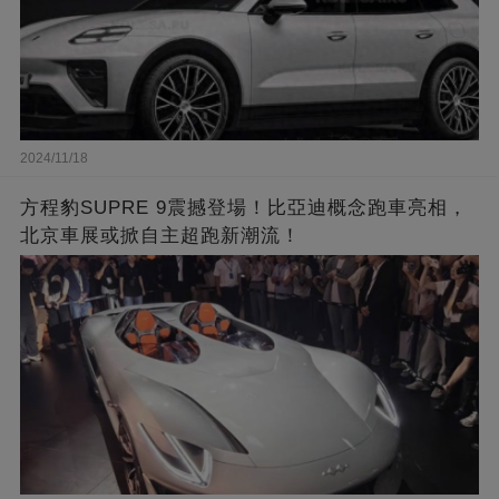
2024/11/18
方程豹SUPRE 9震撼登場！比亞迪概念跑車亮相，
北京車展或掀自主超跑新潮流！