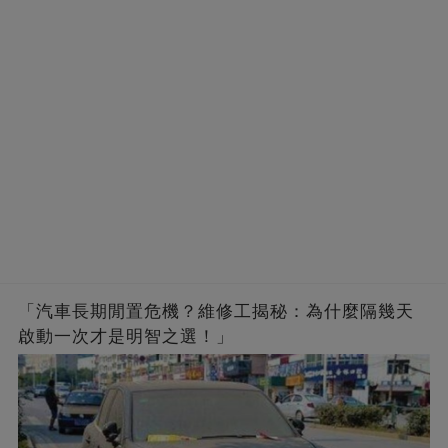
「汽車長期閒置危機？維修工揭秘：為什麼隔幾天
啟動一次才是明智之選！」