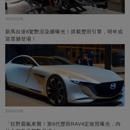
2024/11/18
新馬自達6驚艷渲染圖曝光！搭載豐田引擎，明年或
迎震撼登場！
2024/11/18
「狂野霸氣來襲！第6代豐田RAV4定妝照曝光，內