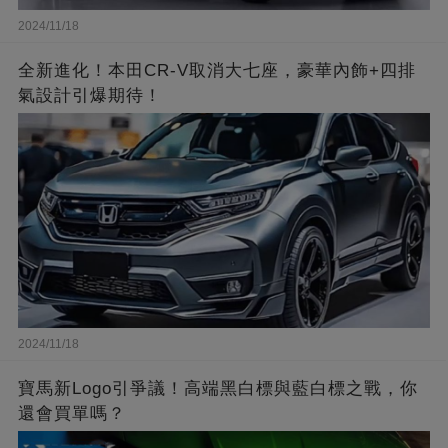
2024/11/18
全新進化！本田CR-V取消大七座，豪華內飾+四排
氣設計引爆期待！
2024/11/18
寶馬新Logo引爭議！高端黑白標與藍白標之戰，你
還會買單嗎？