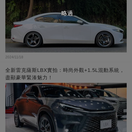
略過
2024/11/18
全新雷克薩斯LBX實拍：時尚外觀+1.5L混動系統，
盡顯豪華緊湊魅力！