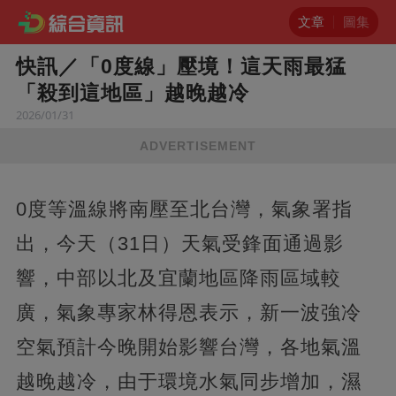
文章
圖集
快訊／「0度線」壓境！這天雨最猛
「殺到這地區」越晚越冷
2026/01/31
ADVERTISEMENT
0度等溫線將南壓至北台灣，氣象署指
出，今天（31日）天氣受鋒面通過影
響，中部以北及宜蘭地區降雨區域較
廣，氣象專家林得恩表示，新一波強冷
空氣預計今晚開始影響台灣，各地氣溫
越晚越冷，由于環境水氣同步增加，濕