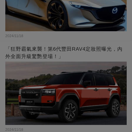
2024/11/18
「狂野霸氣來襲！第6代豐田RAV4定妝照曝光，內
外全面升級驚艷登場！」
2024/11/18