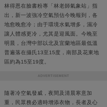
林得恩在臉書粉專「林老師氣象站」指
出，新一波強冷空氣預估今晚報到，各
地愈晚愈冷；由于環境水氣增多，濕冷
讓人體感更冷，尤其是迎風面。今晚至
明晨，台灣中部以北及宜蘭地區最低溫
普遍落在攝氏13至15度，南部及花東地
區約為15至19度。
ADVERTISEMENT
隨著冷空氣發威，夜間及清晨寒意加
重，民眾務必適時增添衣物，長者及心