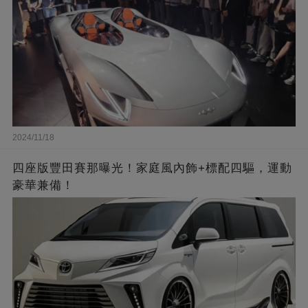
2024/11/18
四座版豐田賽那曝光！家庭風內飾+標配四驅，運動
豪華兼備！