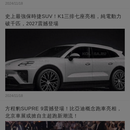
2024/11/18
史上最強保時捷SUV！K1三排七座亮相，純電動力
破千匹，2027震撼登場
2024/11/18
方程豹SUPRE 9震撼登場！比亞迪概念跑車亮相，
北京車展或掀自主超跑新潮流！