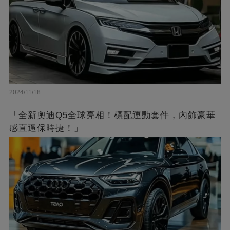
2024/11/18
「全新奧迪Q5全球亮相！標配運動套件，內飾豪華
感直逼保時捷！」