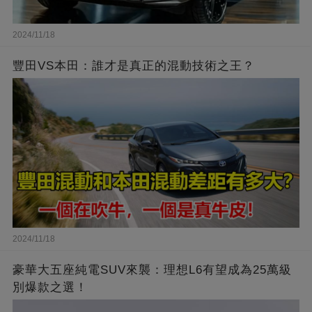
2024/11/18
豐田VS本田：誰才是真正的混動技術之王？
2024/11/18
豪華大五座純電SUV來襲：理想L6有望成為25萬級
別爆款之選！