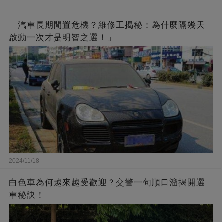
「汽車長期閒置危機？維修工揭秘：為什麼隔幾天
啟動一次才是明智之選！」
2024/11/18
白色車為何越來越受歡迎？交警一句順口溜揭開選
車秘訣！