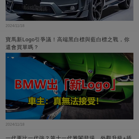
2024/11/18
寶馬新Logo引爭議！高端黑白標與藍白標之戰，你
還會買單嗎？
2024/11/18
一代更比一代強？第十一代雅閣登場，外觀升級+插