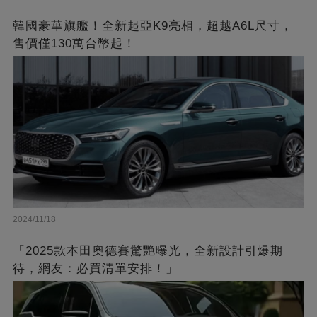
韓國豪華旗艦！全新起亞K9亮相，超越A6L尺寸，
售價僅130萬台幣起！
2024/11/18
「2025款本田奧德賽驚艷曝光，全新設計引爆期
待，網友：必買清單安排！」