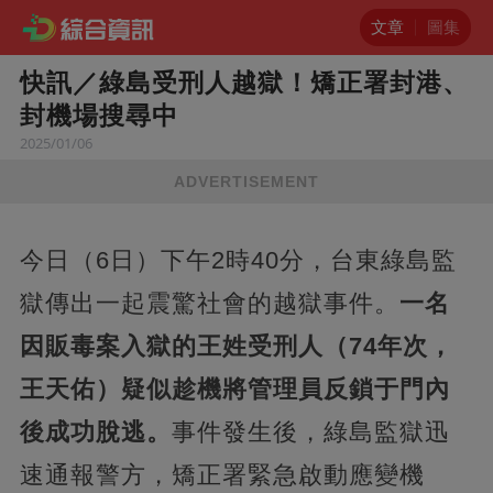
文章
圖集
快訊／綠島受刑人越獄！矯正署封港、
封機場搜尋中
2025/01/06
ADVERTISEMENT
今日（6日）下午2時40分，台東綠島監
獄傳出一起震驚社會的越獄事件。
一名
因販毒案入獄的王姓受刑人（74年次，
王天佑）疑似趁機將管理員反鎖于門內
後成功脫逃。
事件發生後，綠島監獄迅
速通報警方，矯正署緊急啟動應變機