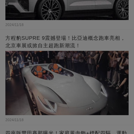
2024/11/18
方程豹SUPRE 9震撼登場！比亞迪概念跑車亮相，
北京車展或掀自主超跑新潮流！
2024/11/18
四座版豐田賽那曝光！家庭風內飾+標配四驅，運動