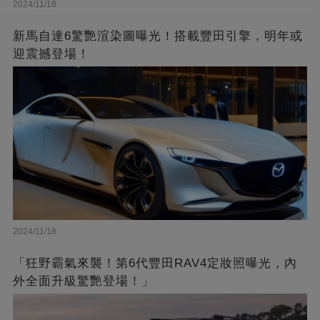
2024/11/18
新馬自達6驚艷渲染圖曝光！搭載豐田引擎，明年或
迎震撼登場！
2024/11/18
「狂野霸氣來襲！第6代豐田RAV4定妝照曝光，內
外全面升級驚艷登場！」