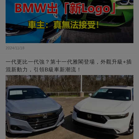
2024/11/18
一代更比一代強？第十一代雅閣登場，外觀升級+插
混新動力，引領B級車新潮流！