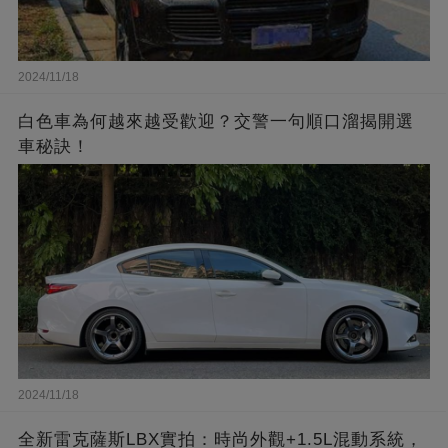
2024/11/18
白色車為何越來越受歡迎？交警一句順口溜揭開選
車秘訣！
2024/11/18
全新雷克薩斯LBX實拍：時尚外觀+1.5L混動系統，