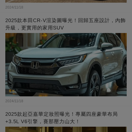
2024/11/18
2025款本田CR-V渲染圖曝光！回歸五座設計，內飾
升級，更實用的家用SUV
2024/11/18
2025款起亞嘉華定妝照曝光！專屬四座豪華布局
+3.5L V6引擎，賽那壓力山大！