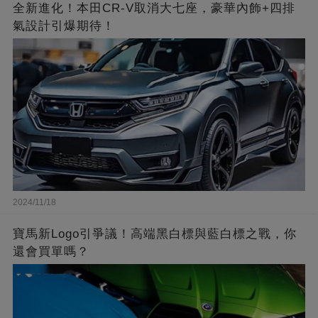
全新進化！本田CR-V取消大七座，豪華內飾+四排
氣設計引爆期待！
2024/11/18
寶馬新Logo引爭議！高端黑白標與藍白標之戰，你
還會買單嗎？