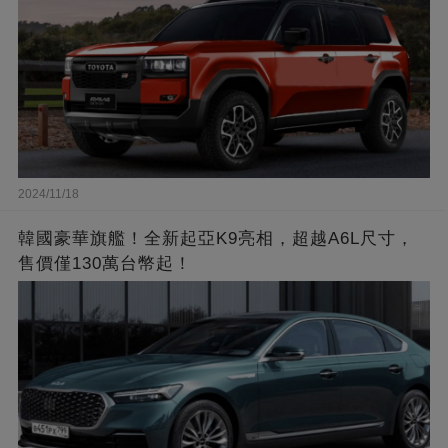
2024/11/18
韓國豪華旗艦！全新起亞K9亮相，超越A6L尺寸，
售價僅130萬台幣起！