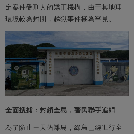
定案件受刑人的矯正機構，由于其地理
環境較為封閉，越獄事件極為罕見。
全面搜捕：封鎖全島，警民聯手追緝
為了防止王天佑離島，綠島已經進行全