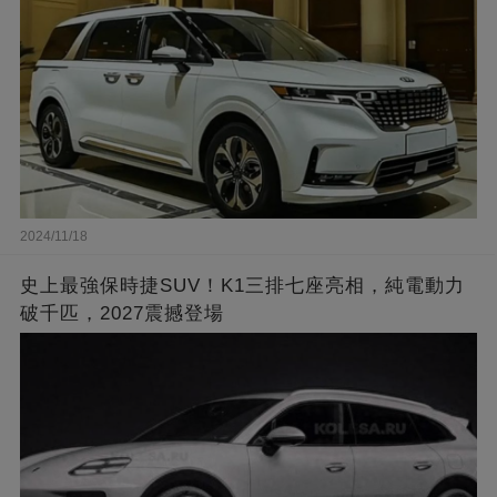
2024/11/18
史上最強保時捷SUV！K1三排七座亮相，純電動力
破千匹，2027震撼登場