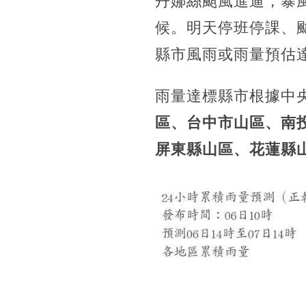
丹娜絲颱風進逼，暴
候。明天停班停課、颱
縣市風雨或雨量預估
雨量達標縣市根據中
區、台中市山區、南
屏東縣山區、花蓮縣