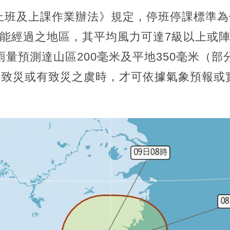
上班及上課作業辦法》規定，停班停課標準為
能經過之地區，其平均風力可達7級以上或陣
雨量預測達山區200毫米及平地350毫米（
且已致災或有致災之虞時，才可依據氣象預報或