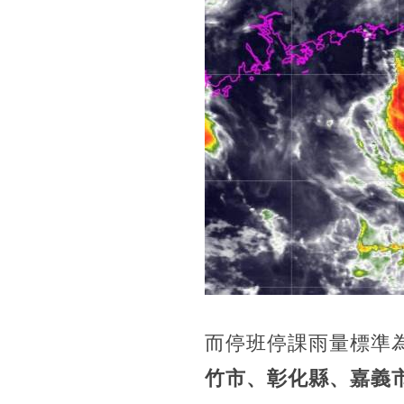
而停班停課雨量標準為
竹市、彰化縣、嘉義