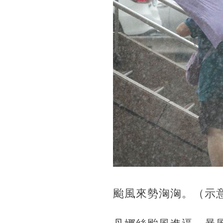
颱風來勢洶洶。（示意