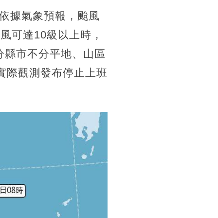
依據氣象預報，颱風
風可達10級以上時，
部分縣市不分平地、山區
實際觀測發布停止上班