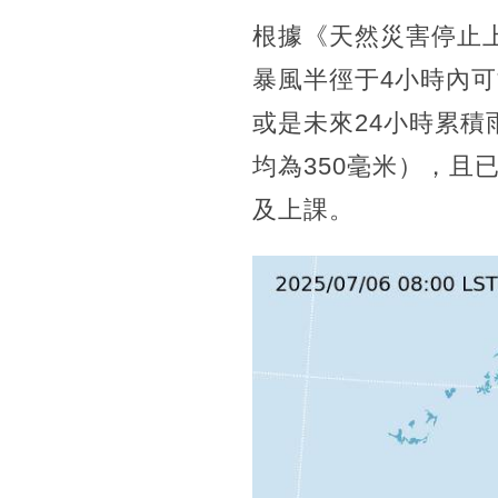
根據《天然災害停止
暴風半徑于4小時內可
或是未來24小時累積
均為350毫米），
及上課。