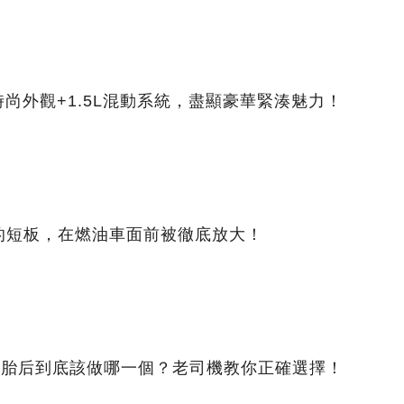
時尚外觀+1.5L混動系統，盡顯豪華緊湊魅力！
的短板，在燃油車面前被徹底放大！
換新胎后到底該做哪一個？老司機教你正確選擇！