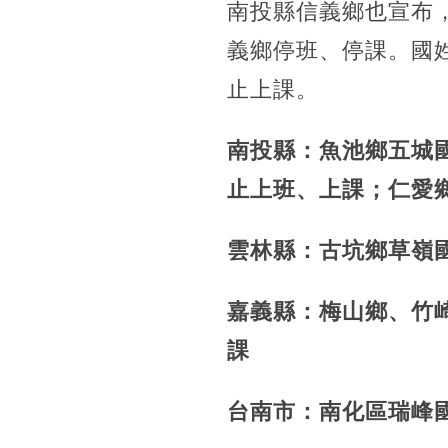
南投縣信義鄉也宣布
義鄉停班、停課。國姓
止上課。
南投縣：魚池鄉五城國
止上班、上課；仁愛
雲林縣：古坑鄉草嶺
嘉義縣：梅山鄉、竹
課
台南市：南化區瑞峰國