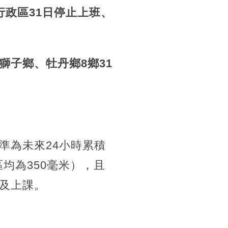
政區31日停止上班、
子鄉、牡丹鄉8鄉31
準為未來24小時累積
均為350毫米），且
及上課。