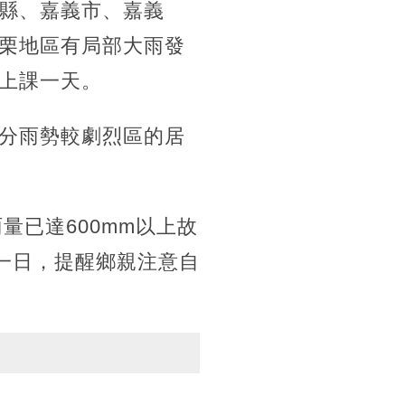
縣、嘉義市、嘉義
栗地區有局部大雨發
上課一天。
分雨勢較劇烈區的居
量已達600mm以上故
一日，提醒鄉親注意自