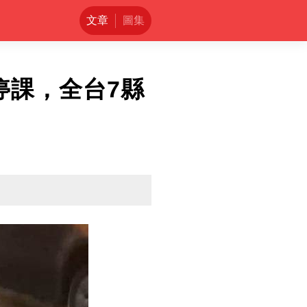
文章
圖集
停課，全台7縣