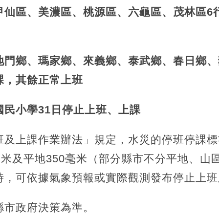
甲仙區、美濃區、桃源區、六龜區、茂林區6行
地門鄉、瑪家鄉、來義鄉、泰武鄉、春日鄉、獅
課，其餘正常上班
國民小學31日停止上班、上課
班及上課作業辦法」規定，水災的停班停課標
毫米及平地350毫米（部分縣市不分平地、山區
時，可依據氣象預報或實際觀測發布停止上班
縣市政府決策為準。