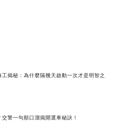
修工揭秘：為什麼隔幾天啟動一次才是明智之
？交警一句順口溜揭開選車秘訣！