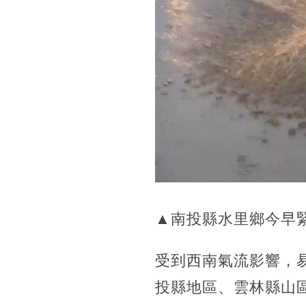
▲南投縣水里鄉今早
受到西南氣流影響，
投縣地區、雲林縣山