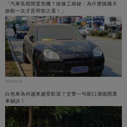
「汽車長期閒置危機？維修工揭秘：為什麼隔幾天
啟動一次才是明智之選！」
2024/11/18
白色車為何越來越受歡迎？交警一句順口溜揭開選
車秘訣！