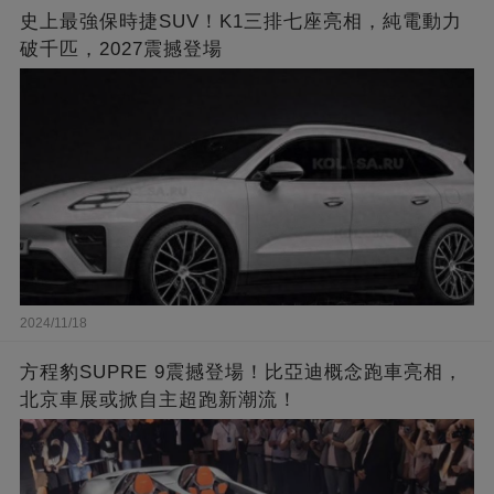
史上最強保時捷SUV！K1三排七座亮相，純電動力
破千匹，2027震撼登場
2024/11/18
方程豹SUPRE 9震撼登場！比亞迪概念跑車亮相，
北京車展或掀自主超跑新潮流！