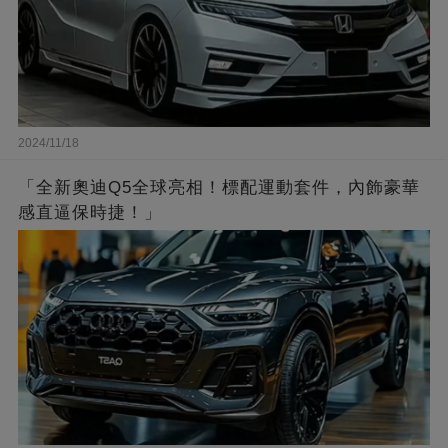
2024/11/18
「全新奧迪Q5全球亮相！標配運動套件，內飾豪華
感直逼保時捷！」