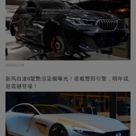
2024/11/18
新馬自達6驚艷渲染圖曝光！搭載豐田引擎，明年或
迎震撼登場！