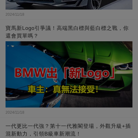
2024/11/18
寶馬新Logo引爭議！高端黑白標與藍白標之戰，你
還會買單嗎？
2024/11/18
一代更比一代強？第十一代雅閣登場，外觀升級+插
混新動力，引領B級車新潮流！