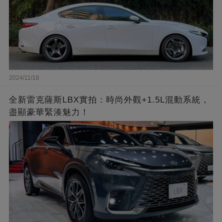
2024/11/18
全新雷克薩斯LBX實拍：時尚外觀+1.5L混動系統，
盡顯豪華緊湊魅力！