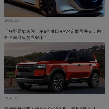
2024/11/18
「狂野霸氣來襲！第6代豐田RAV4定妝照曝光，內
外全面升級驚艷登場！」
2024/11/18
韓國豪華旗艦！全新起亞K9亮相，超越A6L尺寸，