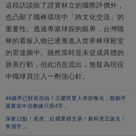
這段訪談除了證實林立的國際評價外，
也凸顯了職棒環境中「跨文化交流」的
重要性。透過專業球探的眼界，台灣職
棒的看板人物已逐漸進入世界棒球殿堂
的雷達圖中。雖然當時並未促成具體的
旅美行動，但此消息流出，無疑為現役
中職球員注入一劑強心針。
46歲早已財富自由！王建民驚人存款曝光，能躺平
還要當中信教練只因4字...
深夜12點！老虎、紅襪重磅交易！新科虎王誕生！
李灝宇...