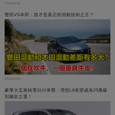
2024/11/18
豐田VS本田：誰才是真正的混動技術之王？
2024/11/18
豪華大五座純電SUV來襲：理想L6有望成為25萬級
別爆款之選！