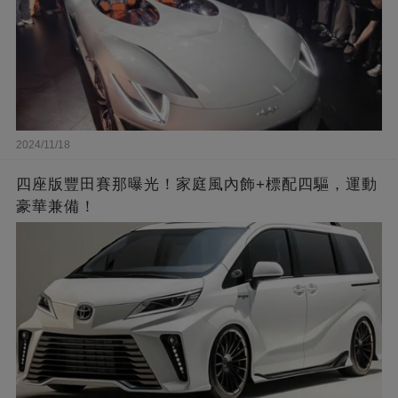
2024/11/18
四座版豐田賽那曝光！家庭風內飾+標配四驅，運動
豪華兼備！