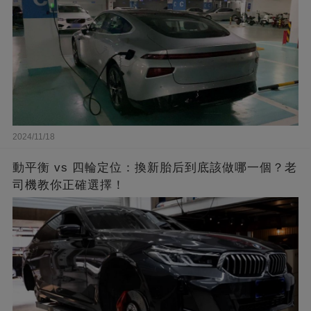
2024/11/18
動平衡 vs 四輪定位：換新胎后到底該做哪一個？老
司機教你正確選擇！