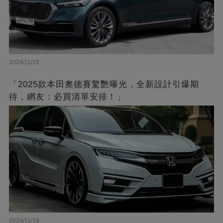
2024/11/18
「2025款本田奧德賽驚艷曝光，全新設計引爆期
待，網友：必買清單安排！」
2024/11/18