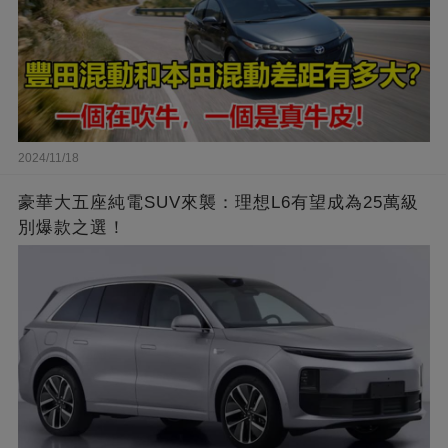
2024/11/18
豪華大五座純電SUV來襲：理想L6有望成為25萬級
別爆款之選！