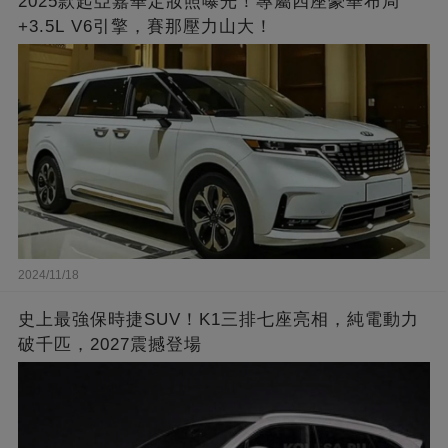
2025款起亞嘉華定妝照曝光！專屬四座豪華布局
+3.5L V6引擎，賽那壓力山大！
2024/11/18
史上最強保時捷SUV！K1三排七座亮相，純電動力
破千匹，2027震撼登場