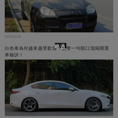
2024/11/18
略過
白色車為何越來越受歡迎？交警一句順口溜揭開選
車秘訣！