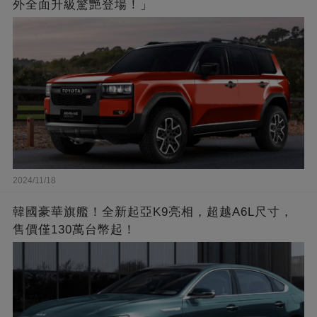
外全面升級驚艷登場！」
2024/11/18
韓國豪華旗艦！全新起亞K9亮相，超越A6L尺寸，
售價僅130萬台幣起！