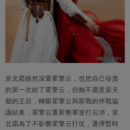
皇北霜雖然深愛霍擎云，也把自己珍貴
的第一次給了霍擎云，但她不愿意當天
都的王后，轉眼霍擎云與那戰的停戰協
議結束，霍擎云重新整軍攻打云沛，皇
北霜為了不影響霍擎云打仗，選擇暫時