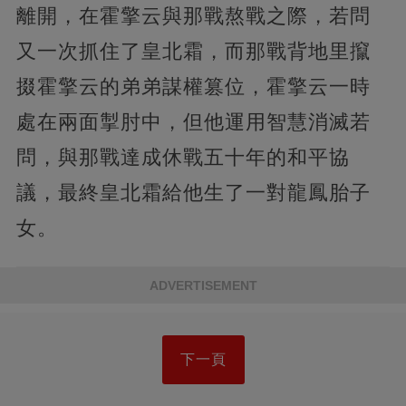
離開，在霍擎云與那戰熬戰之際，若問
又一次抓住了皇北霜，而那戰背地里攛
掇霍擎云的弟弟謀權篡位，霍擎云一時
處在兩面掣肘中，但他運用智慧消滅若
問，與那戰達成休戰五十年的和平協
議，最終皇北霜給他生了一對龍鳳胎子
女。
ADVERTISEMENT
下一頁