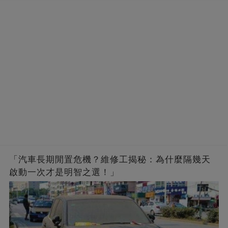
「汽車長期閒置危機？維修工揭秘：為什麼隔幾天
啟動一次才是明智之選！」