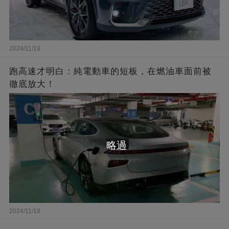
2024/11/18
跑高速才明白：純電動車的短板，在燃油車面前被
徹底放大！
略過
2024/11/18