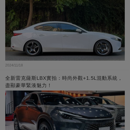
2024/11/18
全新雷克薩斯LBX實拍：時尚外觀+1.5L混動系統，
盡顯豪華緊湊魅力！