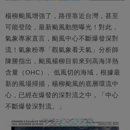
楊柳颱風增強了，路徑靠近台灣，甚至
可能登陸，最新颱風動態曝光！對此，
氣象專家直言，颱風中心不斷爆發深對
流！氣象粉專「觀氣象看天氣」分析師
陳勝指出，颱風楊柳目前來到高海洋熱
含量（OHC）、低風切的海域，根據最
新的風場掃描，楊柳颱風的底層環流中
心，已經在爆發的深對流之中，「中心
不斷爆發深對流。」