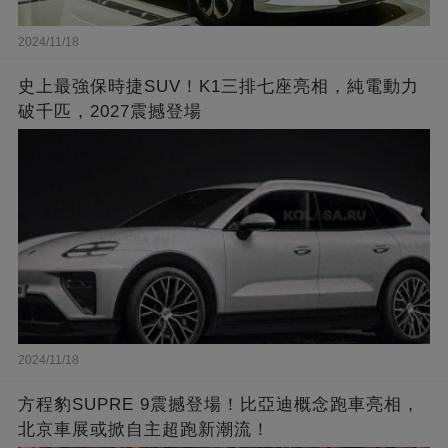
2024/11/18
史上最強保時捷SUV！K1三排七座亮相，純電動力
破千匹，2027震撼登場
2024/11/18
方程豹SUPRE 9震撼登場！比亞迪概念跑車亮相，
北京車展或掀自主超跑新潮流！