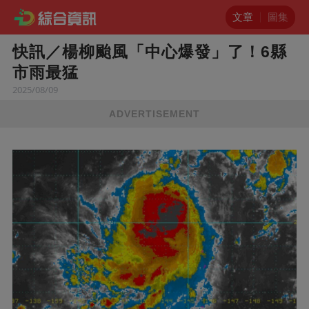
文章
圖集
快訊／楊柳颱風「中心爆發」了！6縣
市雨最猛
2025/08/09
ADVERTISEMENT