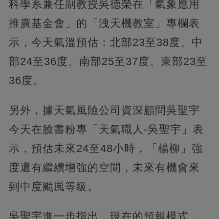
科學系兼任副教授吳德榮在「氣象應用
推廣基金會」的「洩天機教室」專欄表
示，今天氣溫預估：北部23至38度、中
部24至36度、南部25至37度、東部23至
36度。
另外，據天氣風險公司資深顧問吳聖宇
今天在臉書粉專「天氣職人-吳聖宇」表
示，預估未來24至48小時，「楊柳」強
度還有繼續增強的空間，未來有機會來
到中度颱風等級。
吳聖宇進一步指出，現在的預報模式，