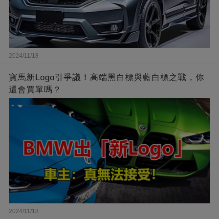
2024/11/18
寶馬新Logo引爭議！高端黑白標與藍白標之戰，你
還會買單嗎？
2024/11/18