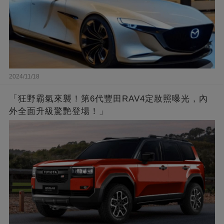
2024/11/18
「狂野霸氣來襲！第6代豐田RAV4定妝照曝光，內
外全面升級驚艷登場！」