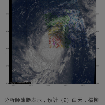
分析師陳勝表示，預計（9）白天，楊柳